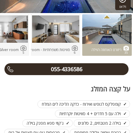
וידאו
ריזורט האחוזה הוילה
סוויטות משפחתיות - Golden room
Silver room - סוויטות זוגיו
5
6
35
055-4336586
על קצה המזלג
קומפלקס לנופש ואירוח - כדקה הליכה לים המלח
וילה עם 5 חדרים + 4 סוויטות יוקרתיות
בוילה 2 מטבחים, 2 סלונים
ג'קוזי ספא מפנק בוילה
בריכת שחייה צלולה מחוממת
מרפסות נוף עם תצפית אל הים