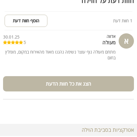
חוות דעת על הוילה
מיטות שיזוף
פינות ישיבה
תאורה לילית מרהיבה
1 חוות דעת
הוסף חוות דעת
פינת מנגל
אדווה
30.01.25
קהל יעד:
א
מעולה
5
האירוח במתחם מתאים לנופש משפחות, קבוצות, שבתות חתן, ימי
הולדת, רווקות סולידי, ימי כיף וגיבוש
מתחם מעולה נוף עוצר נשימה נהננו מאוד מהאירוח במקום, מומלץ
בחום
הצג את כל חוות הדעת
אטרקציות בסביבת הוילה