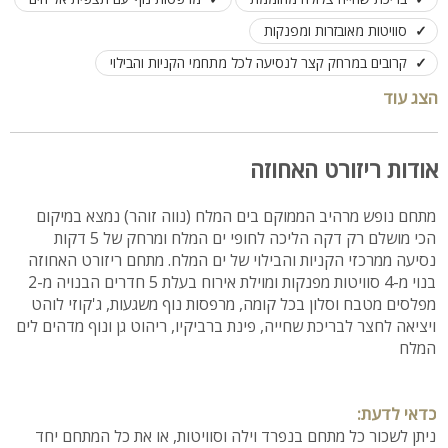
סוויטות מאובזרות ומפנקות
קרובים במרחק קצר לנסיעה לכל מתחמי הקניות והבילוי
לינה עד 30 אורחים בכל המתחם (קיימת אופציה ליותר)
הצג עוד
ניתן לשכור את כל הקומפלקס יחד או וילה לחוד וסוויטות לחוד
אודות ריזורט האחוזה
מתחם נופש מרהיב הממוקם בים המלח (נווה זוהר) נמצא במיקום
הכי מושלם רק דקה הליכה לחופי ים המלח ומרחק של 5 דקות
נסיעה ממרכזי הקניות והבילוי של ים המלח. מתחם ריזורט האחוזה
בנוי מ-4 סוויטות מפנקות ומוילת אירוח בעלת 5 חדרים הבנויה מ-2
מפלסים מטבח וסלון בכל קומה, מרפסות נוף משגעות, ג'קוזי לוהט
ויציאה לחצר לבריכת שחייה, פינת ברביקיו, ריהוט גן ונוף מדהים לים
המלח
כדאי לדעת:
ניתן לשכור כל מתחם בנפרד וילה וסוויטות, או את כל המתחם יחד