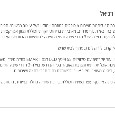
 דניאל
רוצים להתארח בוילה יוקרתית ? ליהנות מאירוח 5 כוכבים במתחם ייחודי ובעל עיצוב מרשי
יצובה, בעלת נוף מרהיב, מאובזרת בריהוט יוקרתי וכוללת מגוון אטרקציות כ
תאימה לחופשות מהנות ואירועי בוטיק מפוארים.
, קרוב לירושלים ובסמוך לבית שמש
מערכת סלון עור יוקרתית עם טלוויזיה 55 אינץ' LCD דג
מקצועית ומערכת שמע. פינת אוכל יוקרתית ומטבח מאובזר בכ
עוצב ומיזוג אוויר. לרשותכם גם 2 חדרי רחצה ושירותים.
פונה אל נוף עוצר נשימה וכוללת: בריכת שחייה גדולה במיוחד, מיטות שי
 ספא וקייטרינג
לאירוח משפחות, קבוצות, ערבי צוות וימי כיף. כמו כן ניתן לערוך בוילה אי