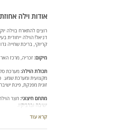
אודות וילה אחוזת
דניאל! הוילה ייחודית בע
קריוקי, בריכת שחייה גדולה ועוד. בוילה יש 3 חדרי שינה והיא מ
מיקום:
זכריה, מרכז הארץ
תכולת הוילה:
זוגית מפנקת, פינת ישיבה, ריהוט מ
מתחם חיצוני:
חצר הוילה 
ישיבה וברביקיו.
קרא עוד
ניתן להזמין:
מגוון טיפולי
קהל יעד
: הוילה מתאימה 