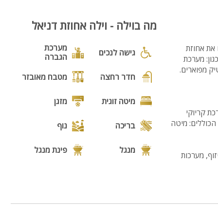
7
מה בוילה - וילה אחוזת דניאל
מערכת
ם? הכירו את אחוזת
גישה לנכים
הגברה
גון: מערכת
חדר רחצה
מטבח מאובזר
מיטה זוגית
מזגן
ם SMART בתלת מימד, מערכת קריוקי
ל הנדרש. בוילה 3 חדרי שינה זוגיים הכוללים: מיטה
בריכה
נוף
מנגל
פינת מנגל
זוף, מערכות
פינות ישיבה
תאורת גן
גינה
הוט טאב
רועי השקות,