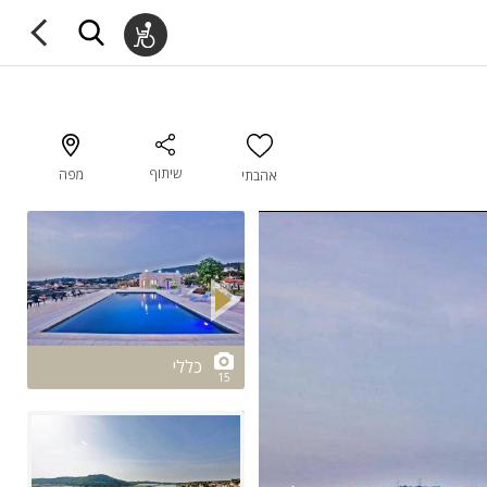
שיתוף
מפה
אהבתי
2/15
כללי
15