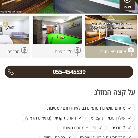
וידאו
אחוזת ליאן נתניה
גלריית פנים
החדרים
4
9
19
055-4545539
על קצה המזלג
מתחם מושלם המתאים גם לאירוח וגם למסיבות
שולחן סנוקר מקצועי
מערכת קריוקי (בתיאום מראש)
2 חדרים
סלון + מטבח מאובזר
מרפסת עם ריהוט גן איכותי
בריכת שחייה