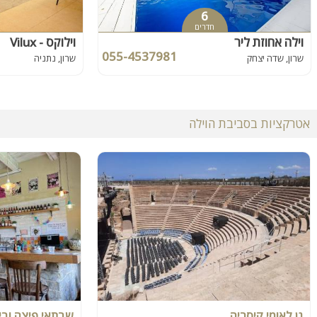
6
חדרים
וילה אחוזת ליר
וילוקס - Vilux
055-4537981
שרון, שדה יצחק
שרון, נתניה
אטרקציות בסביבת הוילה
גן לאומי קיסריה
שבתאי פיצה ובי