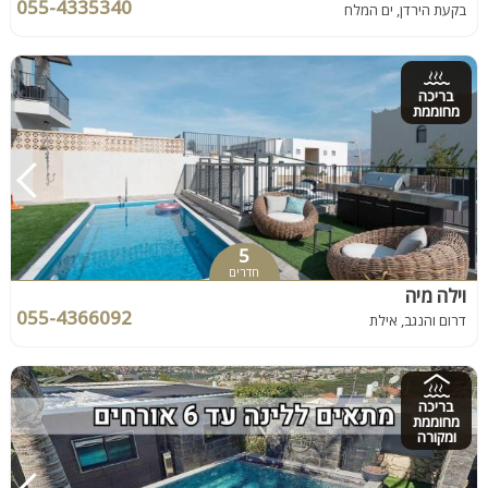
055-4335340
בקעת הירדן, ים המלח
בריכה
מחוממת
5
חדרים
וילה מיה
055-4366092
דרום והנגב, אילת
בריכה
מחוממת
ומקורה