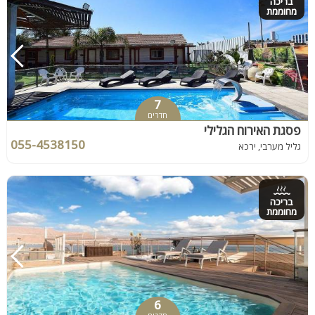
בריכה
מחוממת
7
חדרים
פסגת האירוח הגלילי
055-4538150
גליל מערבי, ירכא
בריכה
מחוממת
6