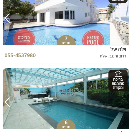
7
חדרים
וילה יעל
055-4537980
דרום והנגב, אילת
בריכה
מחוממת
ומקורה
6
חדרים