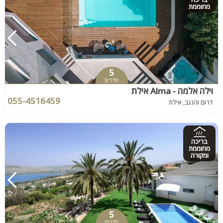
מחוממת
5
חדרים
וילה אלמה - Alma אילת
055-4516459
דרום והנגב, אילת
בריכה
מחוממת
ומקורה
5
חדרים