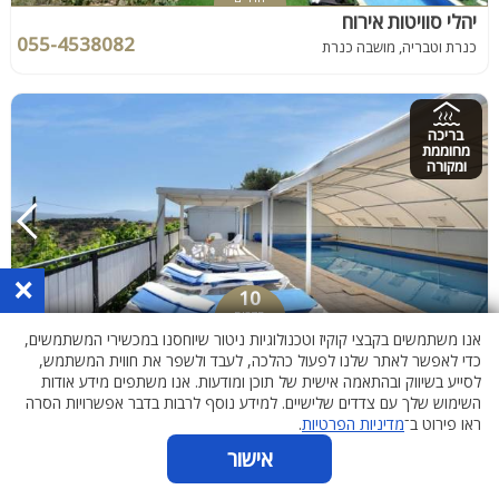
יהלי סוויטות אירוח
055-4538082
כנרת וטבריה, מושבה כנרת
בריכה
מחוממת
ומקורה
×
10
חדרים
וילה אחוזת מרלו - MERLOT
אנו משתמשים בקבצי קוקיז וטכנולוגיות ניטור שיוחסנו במכשירי המשתמשים,
055-4311340
כדי לאפשר לאתר שלנו לפעול כהלכה, לעבד ולשפר את חווית המשתמש,
גליל עליון, דלתון
לסייע בשיווק ובהתאמה אישית של תוכן ומודעות. אנו משתפים מידע אודות
השימוש שלך עם צדדים שלישיים. למידע נוסף לרבות בדבר אפשרויות הסרה
ראו פירוט ב־
מדיניות הפרטיות
.
בריכה
אישור
מחוממת