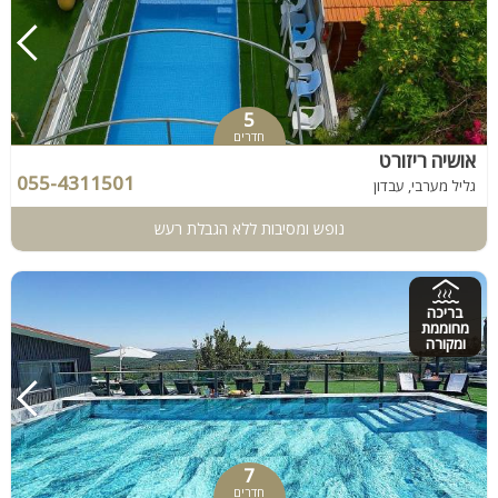
5
חדרים
אושיה ריזורט
055-4311501
גליל מערבי, עבדון
נופש ומסיבות ללא הגבלת רעש
בריכה
מחוממת
ומקורה
7
חדרים