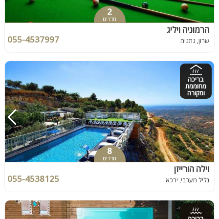
2
חדרים
הרמוניה ויליג
055-4537997
שרון, נתניה
בריכה
מחוממת
ומקורה
8
חדרים
וילה הורייזן
055-4538125
גליל מערבי, ירכא
בריכה