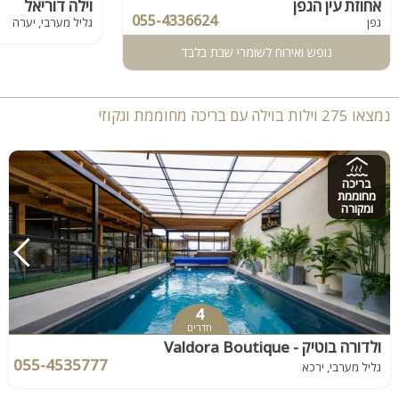
אחוזת עין הגפן
וילה דוריאל
055-4336624
גפן
גליל מערבי, יערה
נופש ואירוח לשומרי שבת בלבד
נמצאו 275 וילות בוילה עם בריכה מחוממת וגקוזי
בריכה
מחוממת
ומקורה
4
חדרים
ולדורה בוטיק - Valdora Boutique
055-4535777
גליל מערבי, ירכא