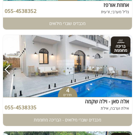
אחוזת אורפז
055-4538352
גליל מערבי, זרעית
מכבדים שוברי מילואים
בריכה
מחוממת
4
חדרים
אלה סאן - וילה שקמה
055-4538335
אילת וערבה, אילת
מכבדים שוברי מילואים - הבריכה מחוממת