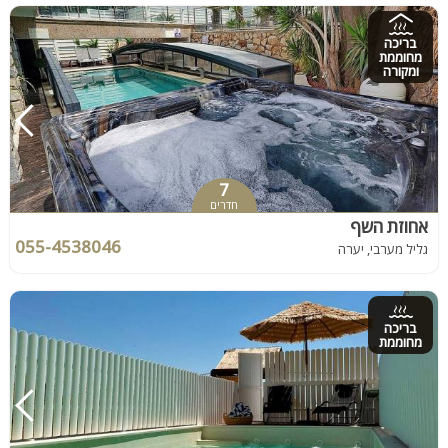
בריכה
מחוממת
ומקורה
7
חדרים
אחוזת השף
055-4538046
גליל מערבי, יערה
בריכה
מחוממת