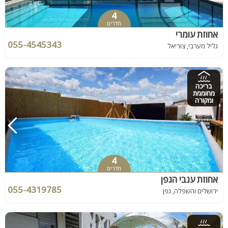
4
חדרים
אחוזת עומרי
055-4545343
גליל מערבי, צוריאל
בריכה
מחוממת
ומקורה
4
חדרים
אחוזת ענבי הגפן
055-4319785
ירושלים והשפלה, גפן