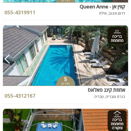
חדרים
קווין אן - Queen Anne
055-4319911
דרום והנגב, אילת
בריכה
מחוממת
5
חדרים
אחוזת קינג פאלאס
055-4312167
כנרת וטבריה, טבריה
בריכה
מחוממת
ומקורה