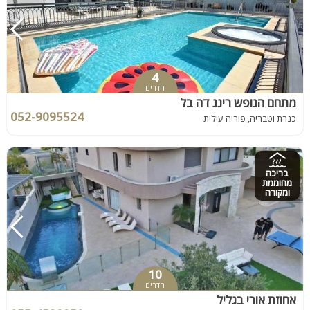
4
חדרים
מתחם הנופש רינג דה בל
052-9095524
כנרת וטבריה, פוריה עילית
בריכה
מחוממת
ומקורה
10
חדרים
אחוזת אורי בגליל