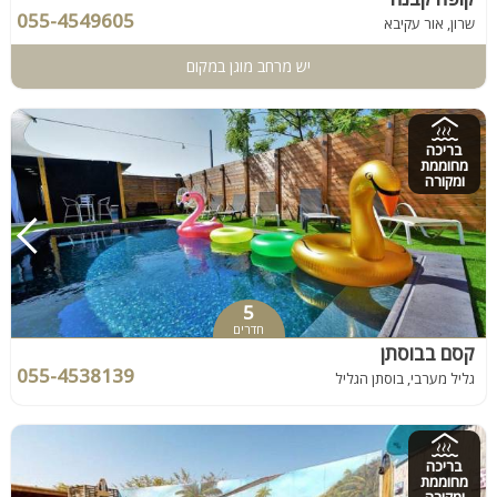
055-4549605
שרון, אור עקיבא
יש מרחב מוגן במקום
בריכה
מחוממת
ומקורה
5
חדרים
קסם בבוסתן
055-4538139
גליל מערבי, בוסתן הגליל
בריכה
מחוממת