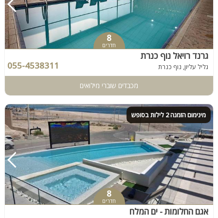
8
חדרים
גרנד רויאל נוף כנרת
055-4538311
גליל עליון, נוף כנרת
מכבדים שוברי מילואים
מינימום הזמנה 2 לילות בסופש
8
חדרים
אגם החלומות - ים המלח