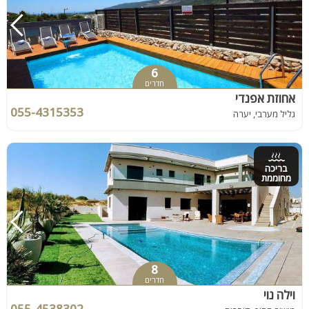
6
חדרים
אחוזת אפנדי
055-4315353
גליל מערבי, יערה
בריכה
מחוממת
8
חדרים
וילה נוי
055-4538302