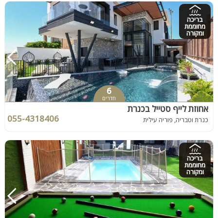
בריכה
מחוממת
ומקורה
6
חדרים
אחוזת לייף סטייל בכנרת
055-4318406
כנרת וטבריה, פוריה עילית
בריכה
מחוממת
ומקורה