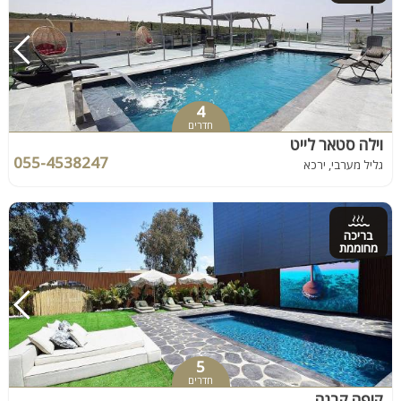
4
חדרים
וילה סטאר לייט
055-4538247
גליל מערבי, ירכא
בריכה
מחוממת
5
חדרים
קופה קבנה