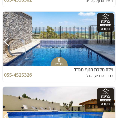
מישור החוף, קיסריה
בריכה
מחוממת
ומקורה
8
חדרים
וילה מלכת הנוף מגדל
055-4525326
כנרת וטבריה, מגדל
בריכה
מחוממת
ומקורה