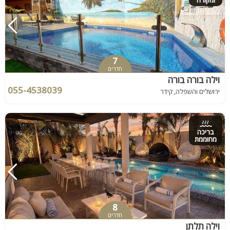
ומקורה
7
חדרים
וילה בורה בורה
055-4538039
ירושלים והשפלה, קידר
בריכה
מחוממת
8
חדרים
וילה תלתן