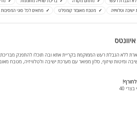
לא הגבלת רעש!
מתחם מקורה
בריכת שחייה מחוממת
מדש
שיבה וטלוויזיה
מטבח מאובזר קומפלט
מתאים לכל סוגי המסיבות 
איוונטס
וארת ללא הגבלת רעש הממוקמת בקריית אתא ובה תוכלו להתפנק מבריכת
לחורף!
צרי 40
וויזיה עם חיבור לסלקום, מטבח מאובזר- מקרר, כיור, תנור, פלטה חשמל