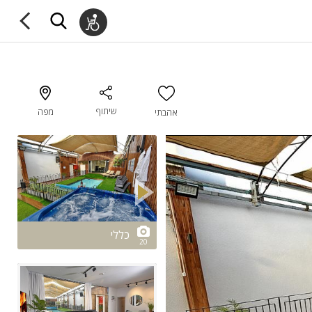
שיתוף
מפה
אהבתי
2/20
כללי
20