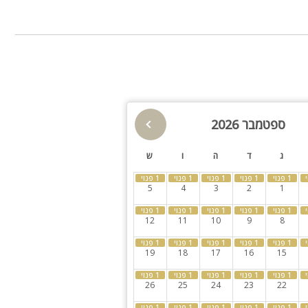
תאורת גן
גינה
בריכה מקורה
חצר
, מיטות שיזוף, פינת אוכל לסועדים,
קבוצות גדולות
למסיבות
ספטמבר 2026
חדרי שינה
עמדת DJ
גות, אירועים
ג
ד
ה
ו
ש
בר
5
4
3
2
1
12
11
10
9
8
19
18
17
16
15
26
25
24
23
22