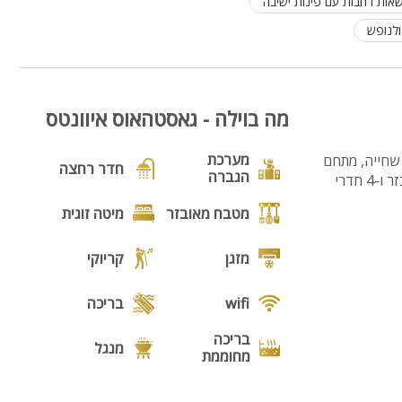
אות רחבות עם פינות ישיבה
ולנופש
מה בוילה - גאסטהאוס איוונטס
מערכת
 שחייה, מתחם
חדר רחצה
הגברה
מדשאות ענק עם פינות ישיבה ומיטות שיזוף, סלון מפואר עם מערכת ישיבה ולטלוויזיה, מטבח מאובזר ו-4 חדרי
מטבח מאובזר
מיטה זוגית
מזגן
קריוקי
wifi
בריכה
בריכה
מנגל
מחוממת
פינת מנגל
פינות ישיבה
ית ומיחם, פינת