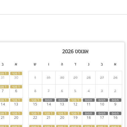
 זוגית, מיזוג אוויר וטלוויזיה
מדשאות רחבות וירוקות, בריכת שחייה מחוממת מקורה בגודל 6X3, פינות ישיבה
גוון עצי נוי
אוגוסט 2026
רווקים, מסיבת רווקות, ימי הולדת, ערבי גיבוש, ימי כיף, נופש למשפחות וזו
א
ב
ג
ד
ה
ו
ש
א
ב
31
30
1
31
30
29
28
27
26
7
6
8
7
6
5
4
3
2
14
13
15
14
13
12
11
10
9
21
20
22
21
20
19
18
17
16