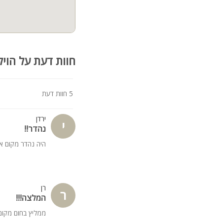
חוות דעת על הויל
5 חוות דעת
ירדן
י
נהדר!!
היה נהדר מקום א
רן
ר
המלצה!!!
ממליץ בחום מקום 