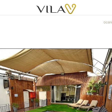
וונטס