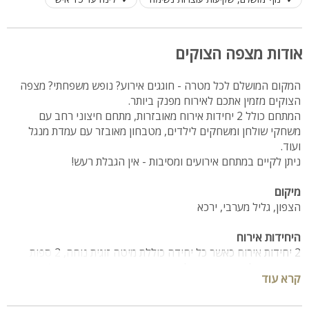
אודות מצפה הצוקים
המקום המושלם לכל מטרה - חוגגים אירוע? נופש משפחתי? מצפה
הצוקים מזמין אתכם לאירוח מפנק ביותר.
המתחם כולל 2 יחידות אירוח מאובזרות, מתחם חיצוני רחב עם
משחקי שולחן ומשחקים לילדים, מטבחון מאובזר עם עמדת מנגל
ועוד.
ניתן לקיים במתחם אירועים ומסיבות - אין הגבלת רעש!
מיקום
הצפון, גליל מערבי, ירכא
היחידות אירוח
2 יחידות אירוח כאשר כל יחידה כוללת מיטה זוגית נוחה, 2 ספות
נפתחות, טלוויזיה עם נטפליקס, חדר רחצה, מזגן ומטבחון (מקרר
קרא עוד
קטן, קומקום חשמלי, פינת קפה ופלטת חימום)
כל יחידה מתאימה לאירוח של זוג + 4 ילדים.