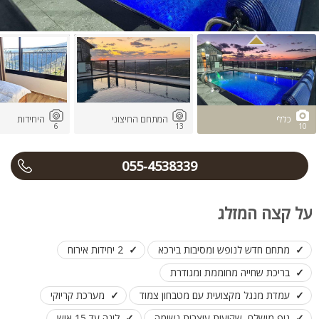
כללי
המתחם החיצוני
היחידות
6
13
10
055-4538339
על קצה המזלג
מתחם חדש לנופש ומסיבות בירכא
2 יחידות אירוח
בריכת שחייה מחוממת ומגודרת
עמדת מנגל מקצועית עם מטבחון צמוד
מערכת קריוקי
נוף מושלם, שקיעות עוצרות נשימה
לינה עד 15 איש