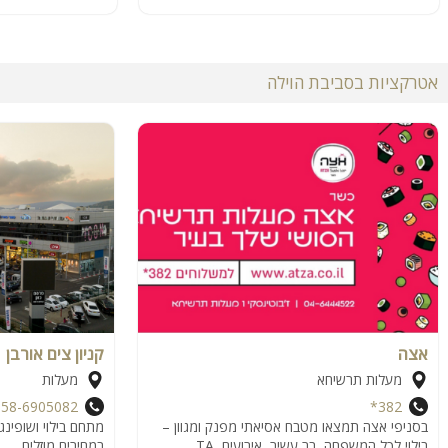
אטרקציות בסביבת הוילה
אצה
קניון צים אורבן
מעלות תרשיחא
מעלות
058-6905082
382*
בסניפי אצה תמצאו מטבח אסיאתי מפנק ומגוון –
מתחם בילוי ושופינג
בילוי לכל המשפחה, בר עשיר, אירועים, TA
במחירים מוזלים