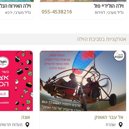
וילה הולידיי פול
וילה האירוח הגל
055-4538216
גליל מערבי, לפידות
גליל מערבי, ירכא
אטרקציות בסביבת הוילה
אל עבר האופק
אצה
שמרת
מעלות תרשיחא