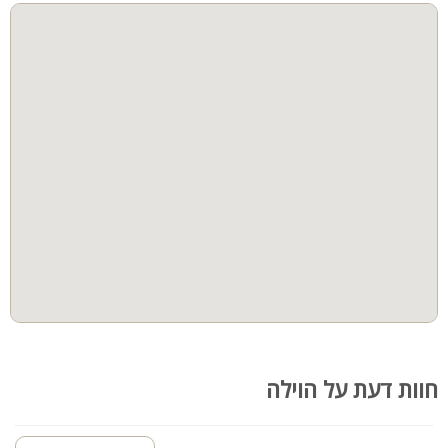
קהל יעד:

מנגל
פינת מנגל
וילת המלכים מתאימה לאירוח משפחות, קבוצות ומספר זוגות. לינה מותאמת עד 
פינות ישיבה
תאורת גן
גינה
בריכה מקורה
בריכת זרמים
הוט טאב
חצר
ספא
קבוצות גדולות
חוות דעת על הוילה