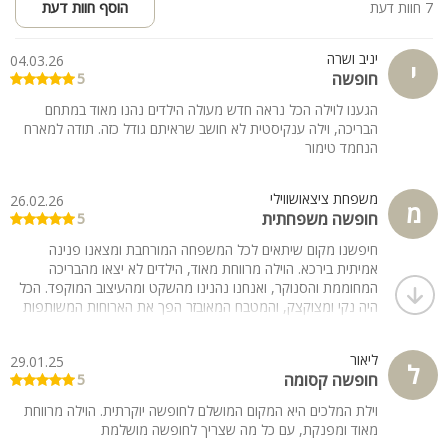
7 חוות דעת
הוסף חוות דעת
יניב ושרה
04.03.26
י
חופשה
5
הגענו לוילה הכל נראה חדש מעולה הילדים נהנו מאוד במתחם
הבריכה, וילה ענקיסטית לא חושב שראיתם גודל כזה. תודה למארח
הנחמד טימור
משפחת ציצאושווילי
26.02.26
מ
חופשה משפחתית
5
חיפשנו מקום שיתאים לכל המשפחה המורחבת ומצאנו פנינה
אמיתית בירכא. הוילה מרווחת מאוד, הילדים לא יצאו מהבריכה
המחוממת והסנוקר, ואנחנו נהנינו מהשקט ומהעיצוב המוקפד. הכל
היה נקי ומצוקצק, והמטבח המאובזר הפך את הארוחות המשותפות
לתענוג. מומלץ בחום
ליאור
29.01.25
ל
חופשה קסומה
5
וילת המלכים היא המקום המושלם לחופשה יוקרתית. הוילה מרווחת
מאוד ומפנקת, עם כל מה שצריך לחופשה מושלמת