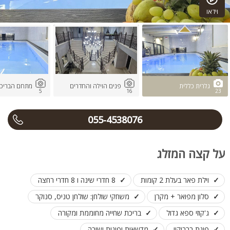
וידאו
גלרית כללית
פנים הוילה והחדרים
מתחם הבריכה
5
16
23
055-4538076
על קצה המזלג
וילת פאר בעלת 2 קומות
8 חדרי שינה ו 8 חדרי רחצה
סלון מפואר + מקרן
משחקי שולחן: שולחן טניס, סנוקר
ג'קוזי ספא גדול
בריכת שחייה מחוממת ומקורה
פינת ברביקיו
מדשאות ופינות ישיבה