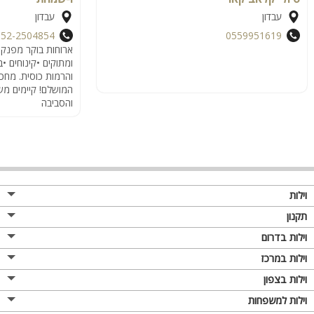
עבדון
עבדון
052-2504854
0559951619
ארוחות בוקר מפנק
ומתוקים •קינוחים •ב
והרמות כוסית. מחכ
המושלם! קיימים מש
והסביבה
וילות
תקנון
וילות בדרום
וילות במרכז
וילות בצפון
וילות למשפחות