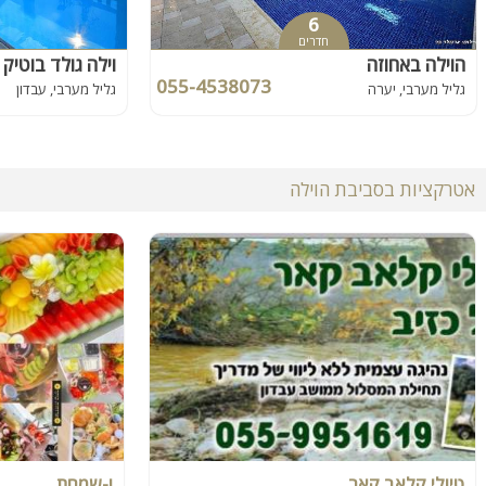
6
חדרים
הוילה באחוזה
וילה גולד בוטיק
055-4538073
גליל מערבי, יערה
גליל מערבי, עבדון
אטרקציות בסביבת הוילה
טיולי קלאב קאר
ו-שמחת