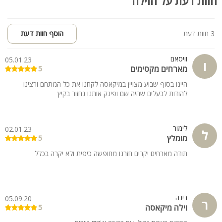
חוות דעת על הוילה
פרטים נוספים:
מקבלים בע"ח
3 חוות דעת
הוסף חוות דעת
קיימת נגישות מלאה לנכים
וויסאם
05.01.23
ו
מארחים מקסימים
5
היינו בסוף שבוע מצויין במיקאסה לקחנו את כל המתחם ורצינו
להודות לבעלים שהיה שם ופינק אותנו נחזור בקיץ
לימור
02.01.23
ל
מומלץ
5
תודה מארחים יקרים חזרנו מחופשה כיפית ולא יקרה בכלל
רינה
05.09.20
ר
וילה מיקאסה
5