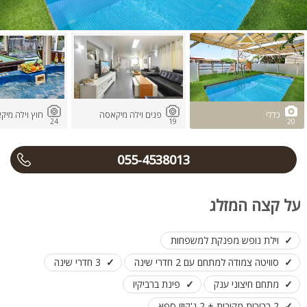
כללי
פנים וילה מיקאסה
חוץ וילה מיק
24
19
20
055-4538013
על קצה המזלג
וילת נופש מפנקת למשפחות
סוויטה צמודה למתחם עם 2 חדרי שינה
3 חדרי שינה
מתחם חיצוני ענק
פינת ברביקיו
2 בריכות מקורות + 2 ג'קוזי ספא