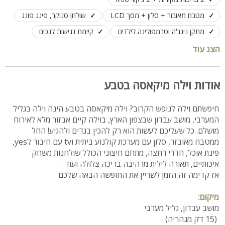
מטבח מאובזר + סלון + מסך LCD
שולחן סנוקר, פינג פונג
מתקן נינג'ה וטרמפולינה לילדים
קיימת נגישות לנכים
לנופש משפחות, קבוצות, ציבור דתי עד 25 אורחים
הצג עוד
אודות וילה מיקאסה בטבע
חיפשתם וילה לנופש הקרוב? וילה מיקאסה בטבע הינה וילה בגליל
המערבי, מושב עבדון שבצפון הארץ, בוילה קיים אבזור מלא לאירוח
מושלם. כל שעליכם לעשות הוא רק להכין בגדים ולהגיע! החל
ממטבח מאובזר, סלון עם מערכת קולנוע ביתית וtv עם חיבור לyes,
פינת אוכל, חדרי רחצה, מתחם חיצוני הכולל שולחנות משחק
איכותיים, תאורה לילית מרהיבה בריכה צלולה ועוד.
אז קדימה זה הזמן לשריין את החופשה הבאה שלכם
מיקום:
מושב עבדון, גליל מערבי
(15 דק מנהריה)