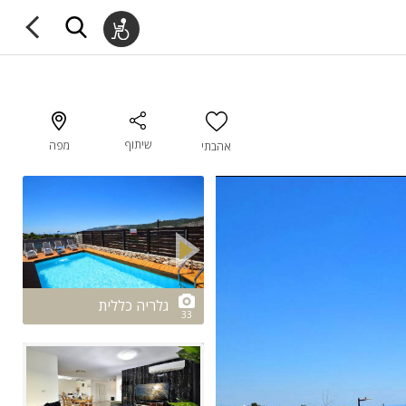
שיתוף
מפה
אהבתי
2/33
גלריה כללית
33