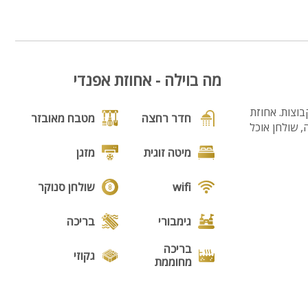
3
מה בוילה - אחוזת אפנדי
וצות. אחוזת
חדר רחצה
מטבח מאובזר
פינוקים מאחוזת אפנדי
צפייה, שולחן אוכל
2
מיטה זוגית
מזגן
wifi
שולחן סנוקר
גימבורי
בריכה
בריכה
גקוזי
מחוממת
נוף
מנגל