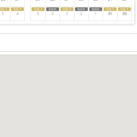
5
4
5
4
3
2
1
31
30
ויית נופש מושלמת לכל גיל:
 בכל עונות השנה
יבה
בות ומשחקים לילדים
ש:
 הצעות נישואין ואירועים מיוחדים