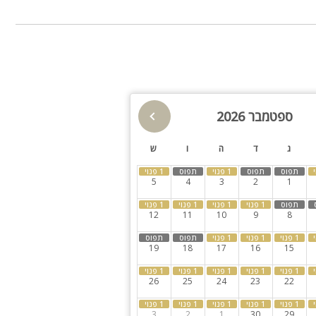
פינת מנגל
פינות ישיבה
תאורת גן
גינה
בריכה מקורה
הוט טאב
ספטמבר 2026
חצר
ספא
ג
ד
ה
ו
ש
קבוצות גדולות
חדרי שינה
5
4
3
2
1
12
11
10
9
8
סטר, כלי בישול
19
18
17
16
15
26
25
24
23
22
3
2
1
30
29