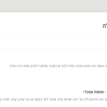
חד למשפחות, קבוצות חברים, ימי גיבוש, ימי כיף, מסיבות פרטיות, ציבור 
ווירה פסטורלית. ניתן לארח וללון במתחם עד
25 אורחים
ה
לה ונוחה היה ממש מהנה תודה לבת חן היקרה שדאגה לפנק אותנו כיד המלך
 אחוזת אפנדי
 היה מדהים וילה על רמה שירות אדיב ומהיר לכל בקשה או מה שרק רצינו. תודה ע