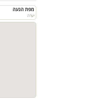
מטבח מאובזר - מקרר, מיק
סלון יוקרתי עם כורסאות ומסך LCD עם חי
מפת הגעה
פינת אוכל לסעודות
יערה
5 חדרי שינה זוגיים
חדר ילדים
3 חדרי רחצה עם מקלחת ושירותים
חדר שירותים נוסף
אבזור החדרים:
מיטה זוגית מוצעת, מיזוג א
הסוויטות:
מיזוג אוויר, חדר רחצה,
לכל סוויטה קיימת בריכה
המתחם החיצוני:
ריהוט גן יוקרתי וחדשני
פינות שיזוף
פינות ישיבה