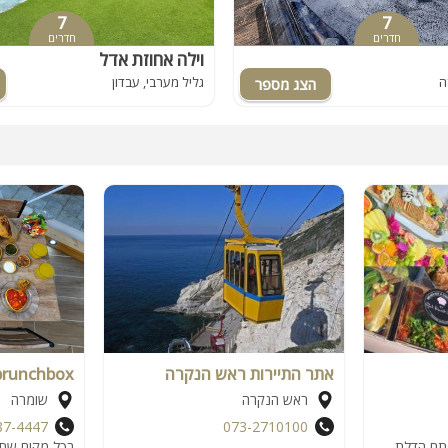
7
7
חדרים
חדרים
וילה אחוזת אדל
ה
גליל מערבי, עבדון
אתר התיירות ראש הנקרה
brunchbox
ראש הנקרה
שומרה
87-4447
073-2710100
תח הדלת
בכל מקום שתבח