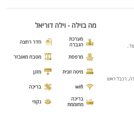
מה בוילה - וילה דוריאל
מערכת
חדר רחצה
הגברה
מרפסת
מטבח מאובזר
מיטה זוגית
מזגן
רה, רכבל ראש
wifi
בריכה
בריכה
גקוזי
מחוממת
נוף
מנגל
פינת מנגל
פינות ישיבה