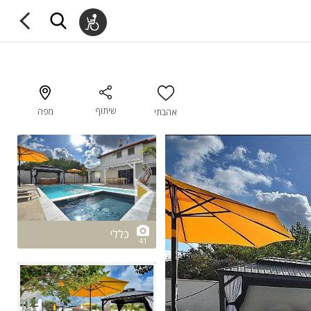
שיתוף
מפה
אהבתי
2/41
כללי
41