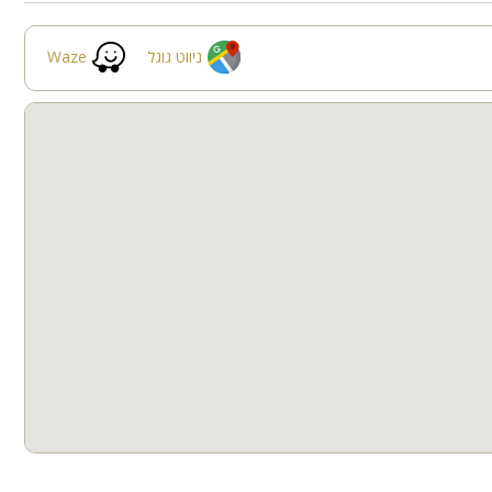
תאורת גן
גינה
ניווט גוגל
Waze
חצר
קבוצות גדולות
למסיבות
י רומנטי ומפנק, סלון יוקרתי, טלוויזיה בגודל 32 אינץ', מטבחון מאובזר,