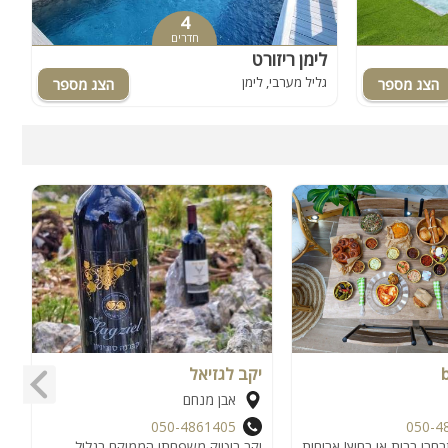
4
חדרים
לימן ריזורט
א
גליל מערבי, לימן
ג
יקב לגזיאל
א
אבן מנחם
050-4861405
050-4
רו בבית או בחוץ! ארוחות
יקב בוטיק משפחתי הממוקם בגליל
ב