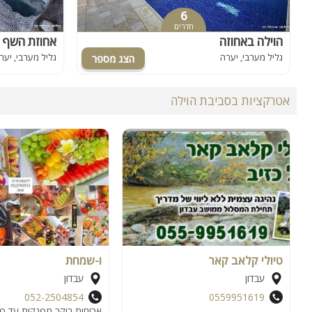
6
חדרים
הוילה באחוזה
אחוזת השף
גליל מערבי, יערה
גליל מערבי, יער
אטרקציות בסביבת הוילה
טיולי קלאב קאר
ו-שמחת
עבדון
עבדון
052-2504854
0559951619
ארוחות בוקר מפנקות עד פ