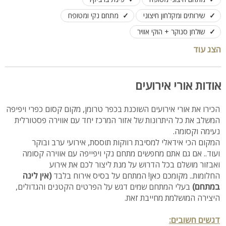
שירותים ומקלחון חיצוני
מתחם נקי ומטופח
שולחן סנוקר + הוקי אוויר
אירועי בוקר, ערב עד 50 אורחים (לא עובדים בשבת)
הצג עוד
אודות אורי אירועים
הכירו את אורי אירועים השוכנת בכפר טרומן, מקום קסום כפרי ויפיפה
המשלב את כל היתרונות של אזור המרכז יחד עם אווירה פסטורלית
נעימה וקסומה.
המקום הכי אידאלי למסיבת רווקות תוססת, אירועי ערב ובוקר
ועוד.. אם גם אתם מחפשים מתחם נקי ויפייפה עם אווירה קסומה
ואבזור מושלם בכל הדרוש על מנת ליצור לכם את אירוע
החלומות.. מקומכם כאן! המתחם על בסיס אירוח בלבד
(אין לינה
במתחם)
בעלי המתחם שמים דגש על הפרטים הקטנים והגדולים,
היצירה המושלמת מחייבת זאת.
דגשים חשובים: