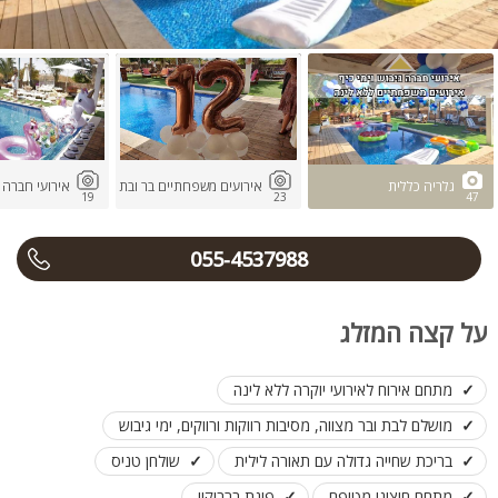
גלריה כללית
אירועים משפחתיים בר ובת מצווה
אירועי חברה ו
19
23
47
055-4537988
על קצה המזלג
מתחם אירוח לאירועי יוקרה ללא לינה
מושלם לבת ובר מצווה, מסיבות רווקות ורווקים, ימי גיבוש
בריכת שחייה גדולה עם תאורה לילית
שולחן טניס
מתחם חיצוני מטופח
פינת ברביקיו