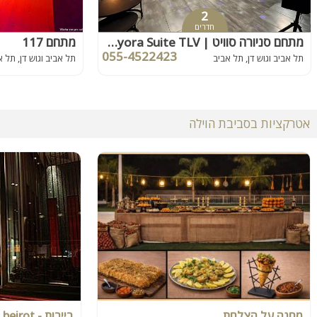
2
חדרים
מתחם סניורה סוויט | Senyora Suite TLV
מתחם 117
055-4522423
תל אביב וגוש דן, תל אביב
תל אביב וגוש דן, תל א
אטרקציות בסביבת הוילה
מחנה על הצלחת
ביירות - beirot