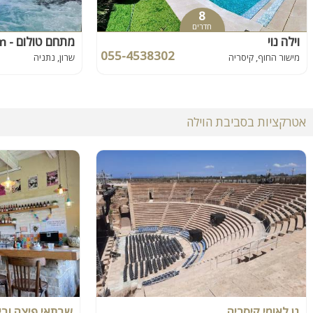
8
חדרים
וילה נוי
מתחם טולום - Tulum
055-4538302
מישור החוף, קיסריה
שרון, נתניה
אטרקציות בסביבת הוילה
גן לאומי קיסריה
שבתאי פיצה ובי