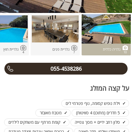
גלריה כללית
גלריית פנים
גלריית חוץ
4
7
10
055-4538286
על קצה המזלג
וילת נופש קסומה, נוף פנורמי לים
5 חדרים (מתוכם 4 סוויטות)
מטבח מאובזר
סלון רחב ידיים + מסך צפייה
קומת מרתף עם משחקים לילדים
משחקי שולחן, חדר סאונה
בריכת שחייה ענקית 15X6 מגודרת