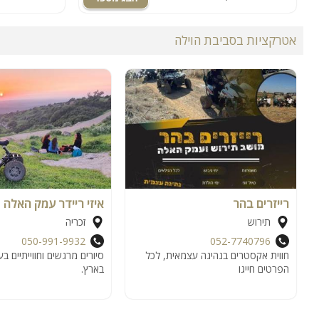
אטרקציות בסביבת הוילה
רייזרים בהר
איזי ריידר עמק האלה
תירוש
זכריה
050-991-9932
052-7740796
חווית אקסטרים בנהיגה עצמאית, לכל
סיורים מרגשים וחווייתיים ב
הפרטים חייגו
בארץ.