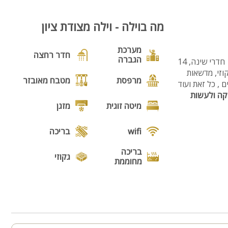
מה בוילה - וילה מצודת ציון
מערכת
חדר רחצה
הגברה
וילה מצודת ציון, הזדמנות לאירוח בוילה יוקרתית הממוקמת במושב תירוש. הוילה כוללת בתוכה 13 חדרי שינה, 14
וזי, מדשאות
מרפסת
מטבח מאובזר
ם , כל זאת ועוד
קה ולעשות
מיטה זוגית
מזגן
wifi
בריכה
בריכה
גקוזי
מחוממת
מנגל
פינת מנגל
פינות ישיבה
תאורת גן