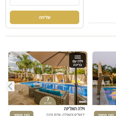
שליחה
וילה עם
בריכה
7
חדרים
וילה האליזה
א
ירושלים והשפלה, שדות מיכה
י