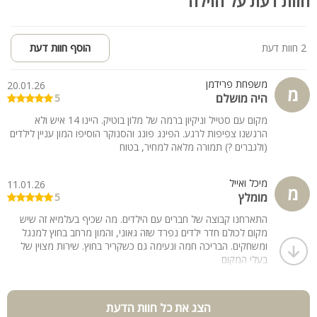
חוות דעת על הוילה
- חדר עם 2 מיטות יחיד + לול
- חדר ילדים עם מיטת קומותיים + גישה לחצר
2 חוות דעת
הוסף חוות דעת
בחוץ מחכים לכם:
- בריכה מחוממת
משפחת פרידמן
20.01.26
- גינה מטופחת ועצי פרי
מ
היה מושלם
5
- פינת BBQ עם מנגל גז
- פינות שיזוף וישיבה
מקום עם סטייל וניקיון ברמה של מלון בוטיק. היינו 14 איש ולא
הרגשנו צפיפות לרגע. הפינג פונג והסנוקר הוסיפו המון עניין לילדים
- ערסל, ריהוט גן
(ולגברים ?) תמורה מלאה למחיר, בטוח
- טרמפולינה לילדים
- תאורה לילית קסומה
מיכל ואייל
11.01.26
מ
מומלץ
למי זה מתאים?
5
למשפחות, זוגות, קבוצות ציבור דתי וחרדי, עד 14 אורחים
התארחנו קבוצה של חברים עם הילדים. מה שכיף בעלמיא זה שיש
אירוח עם טאץ' אישי, באווירה כפרית ובסטנדרט גבוה.
מקום לכולם חדר ילדים נפרד שזה גאוני, והמון מרחב בחוץ למנגל
ומשחקים. הבריכה חמה ונעימה גם כשקריר בחוץ. שירות מצוין של
בעלי המקום
הצג את כל חוות הדעת