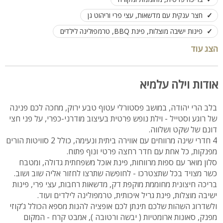
חצר ענקית עם מדשאות, עצי פרי וריהוט גן
פינות ישיבה מוצלות, פינת BBQ, טרמפולינה לילדים
ספא פרטי עם ג’קוזי, סאונות ואמבטיית קרח
הצג עוד
ניתן לשכור את מתחם הספא בנפרד או את הוילה בנפרד
חניה פרטית
המתחם שומר שבת וחג
אודות וילה עלמיא
מרחק הליכה מבית כנסת, גני משחקים ומסלולי טבע
בלב הרי יהודה, במושב פסטורלי עטוף טבע ירוק, מחכה לכם פנינה
מתאימה למשפחות, ציבור הדתי והחרדי
של רוגע וסטייל - וילת נופש פרטית בעיצוב מודרני-כפרי, על פני חצי
עד 14 אורחים ללינה בכל המתחם
דונם של שקט ושלווה.
4 חדרי שינה מרווחים עם אווירה ביתית ונעימה, כולל 2 סוויטות הורים
מפנקות, כל אחת עם חדר רחצה פרטי ונוף פתוח.
סלון מואר עם ספות מרווחות, פינת אוכל משפחתית גדולה, ומטבח
כשר מצויד בכל שתצטרכו - לחופשה שתרצו לחזור אליה שוב ושוב.
בריכה חיצונית מחוממת מוקפת דק, מדשאות רחבות, עצי פרי, פינות
ישיבה מוצלות, פינת גריל איכותית, טרמפולינה לילדים ועוד.
ולשדרוג השהות שלכם תינתן לכם אופציה להנות מספא הכולל ג’קוזי
מפנק, סאונות ארומטיות ( יבשה ורטובה ), אמבט קרח - המקום