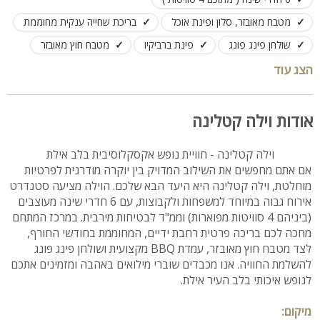
מטבח מאובזר, סלון ופינת אוכל
בריכת שחייה ענקית מחוממת
שולחן פינג פונג
פינת ברביקיו
מטבח חוץ מאובזר
לנופש בלבד, לינה מותאמת עד 21 אורחים
הצג עוד
אודות וילה קטלינה
וילה קטלינה - חוויית נופש אקסקלוסיבית בלב אילת
אם אתם מחפשים את השילוב המדויק בין יוקרה מודרנית לפרטיות
מוחלטת, וילה קטלינה היא היעד הבא שלכם. הוילה מציעה סטנדרט
אירוח גבוה במיוחד למשפחות ולקבוצות, עם 6 חדרי שינה מעוצבים
(ביניהם 4 סוויטות מפוארות) וממ"ד לבטיחות מירבית. במרכז המתחם
מחכה לכם בריכה פרטית רחבת ידיים, המחוממת בחודשי החורף,
לצד מטבח חוץ מאובזר, עמדת BBQ מקצועית ושולחן פינג פונג
להשלמת החוויה. אנו מכבדים שוברי מילואים באהבה ומזמינים אתכם
לנופש איכותי בלב העיר אילת.
מיקום: