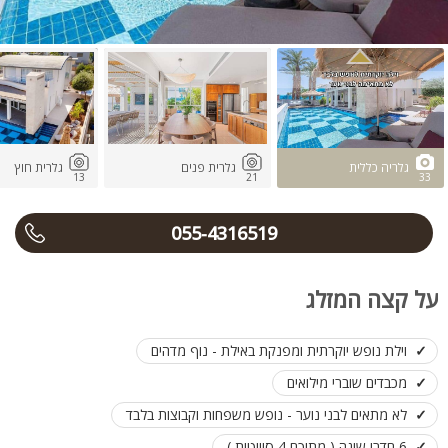
גלריה כללית
גלרית פנים
גלרית חוץ
13
21
33
055-4316519
על קצה המזלג
וילת נופש יוקרתית ומפנקת באילת - נוף מדהים
מכבדים שוברי מילואים
לא מתאים לבני נוער - נופש משפחות וקבוצות בלבד
6 חדרי שינה ( מתוכם 4 סוויטות )