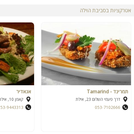
אטרקציות בסביבת הוילה
תמרינד - Tamarind
אגאדיר
דרך פעמי השלום 23, אילת
קאמן 10, אילת
053-9443313
053-7102666