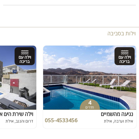
וילות בסביבה
וילה עם
וילה עם
בריכה
בריכה
4
חדרים
נגיעה מהשמיים
וילה שירת הים א
055-4533456
אילת וערבה, אילת
דרום והנגב, אילת