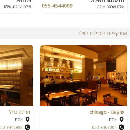
055-4544009
אילת וערבה, אילת
אילת וערבה, אילת
אטרקציות בסביבת הוילה
שיקאגו - chicago
מרינה גריל
אילת
אילת
053-9442988
053-9368004