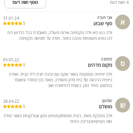
4 חוות דעת
הוסף חוות דעת
אבי ויערה
31.01.24
א
סוף שבוע
5
וילה נטו היא וילה מקסימה אירוח מעולה, מאובזרת בכל הדרוש היה
לנו נופש משפחות מהנה ביותר, תודה על חופשה מקסימה
סימונה
05.05.22
ס
מקום מדהים
5
וילה יפיפיה ממוקמת באזור שקט עם הרבה חניה ליד הבית. אווירה
כייפית הרגשה של בית מלון משודרג. מאוד נקי מסודר ומאובזר
בהתאם. מחיר הוגן. נשמח להיתארח שוב
שמעון
28.04.22
ש
מושלם
5
וילה מפנקת מאוד, נקייה ומתוחזקתrnיש המון אטרקציות באזור הוילה
שזה מצוייןrnהבריכה כיפית