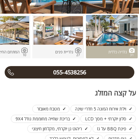
גלריה כללית
גלריית פנים
המתחם החיצו
10
27
31
055-4538256
על קצה המזלג
וילת אירוח המונה 5 חדרי שינה
מטבח מאובזר
סלון יוקרתי + מסך LCD
בריכת שחייה מחוממת גודל 9X4
פינת BBQ על גז
ריהוט גן יוקרתי, מקלחון חיצוני
נוף מדהים
לא למסיבות, לנופש בלבד