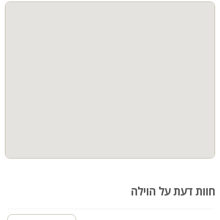
מיטה זוגית מוצעת, מזגן, LCD, שידות
המתחם החיצוני:
בריכת שחייה מחוממת בגודל 12X4
פינות ישיבה
תאורה לילית קסומה
פינת ברביקיו על גז
מקלחון חיצוני
קהל יעד:
וילה נטו אילת מתאימה לנופש משפחות בלבד
לינה מותאמת עד 12 אורחים
לציבור הדתי:
בית כנסת, מיחם ופלטה לשבת
חוות דעת על הוילה