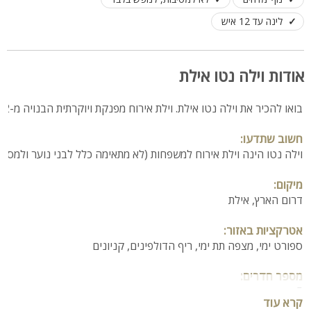
לינה עד 12 איש
אודות וילה נטו אילת
בואו להכיר את וילה נטו אילת. וילת אירוח מפנקת ויוקרתית הבנויה מ-2 מפלסים, מונה כ-5 חדרי שינה, מטבח מאובזר בכל הדרוש, סלון מעוצב, קומה עליונה עם מרפסות נוף וחדרי שינה, יציאה לחצר הכוללת פינת BBQ, ריהוט גן איכותי ובריכת שחייה מפנקת מחוממת ומרהיבה
חשוב שתדעו:
וילה נטו הינה וילת אירוח למשפחות (לא מתאימה כלל לבני נוער ולמסיב
מיקום:
דרום הארץ, אילת
אטרקציות באזור:
ספורט ימי, מצפה תת ימי, ריף הדולפינים, קניונים
מספר חדרים:
5 חדרים
קרא עוד
4 חדרי רחצה עם מקלחת ושירותים