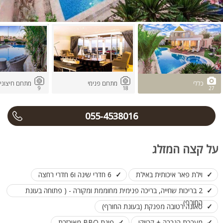
כללי
מתחם פנימי
מתחם חיצוני
9
18
27
055-4538016
על קצה המזלג
וילת פאר איכותית באילת
6 חדרי שינה ו6 חדרי רחצה
2 בריכות שחייה, בריכה פנימית מחוממת ומקורה - ( פתוחה בעונת
החורף)
סאונה רטובה מפנקת (בעונת החורף)
מערכת הגברה + קריוקי
פינת BBQ מאובזרת