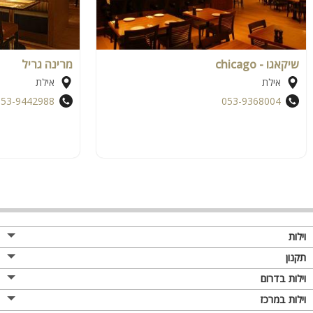
שיקאגו - chicago
מרינה גריל
אילת
אילת
053-9442988
053-9368004
וילות
תקנון
וילות בדרום
וילות במרכז