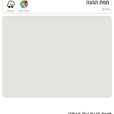
מפת הגעה
פרטים נוספים:
אילת
פינות ישיבה
תאורת גן
ניווט גוגל
Waze
בית כנסת בקרבת מקום
בתוספת תשלום - ניתן להזמין ארוחות בוקר
לא ניתן
לקיים מסיבות ולעשות רעש בוילה
גינה
חצר
קבוצות גדולות
חדרי שינה