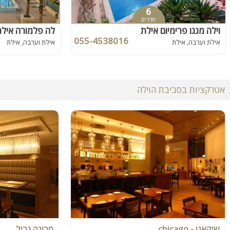
6
חדרים
וילה מנגו פרימיום אילת
לה פלמורה אילת
055-4538016
אילת וערבה, אילת
אילת וערבה, אילת
אטרקציות בסביבת הוילה
שיקאגו - chicago
מרינה גריל