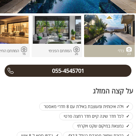
כללי
המתחם הפנימי
המתחם החיצו
16
26
23
055-4545701
על קצה המזלג
וילה איכותית ומעוצבת באילת עם 8 חדרי מאסטר
לכל חדר שינה קיים חדר רחצה פרטי
נמצאת במיקום שקט ויוקרתי
בריכת שחייה מפנקת בגודל 4X13
ג'קוזי ספא ל 8 איש