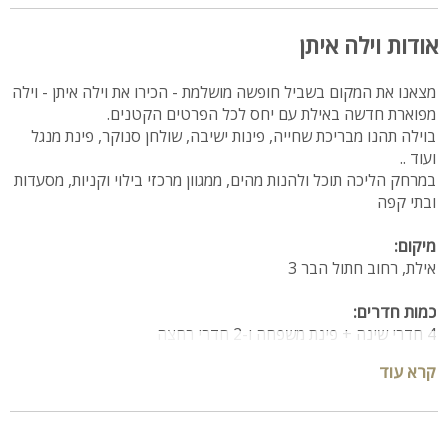
אודות וילה איתן
מצאנו את המקום בשביל חופשה מושלמת - הכירו את וילה איתן - וילה
מפוארת חדשה באילת עם יחס לכל הפרטים הקטנים.
בוילה תהנו מבריכת שחייה, פינות ישיבה, שולחן סנוקר, פינת מנגל
ועוד ..
במרחק הליכה תוכל ולהנות מהים, ממגוון מרכזי בילוי וקניות, מסעדות
ובתי קפה
מיקום:
אילת, רחוב חתול הבר 3
כמות חדרים:
4 חדרי שינה + פינת משפחה ו-2 חדרי רחצה
קרא עוד
תכולת הוילה:
קומת כניסה
סלון רחב ידיים, ספה, טלוויזיה עם חיבור ל-HOT, פינת אוכל, מטבח
מאובזר- מקרר, כיור, כיריים, מדיח כלים, מיקרוגל, תנור וכלי הגשה