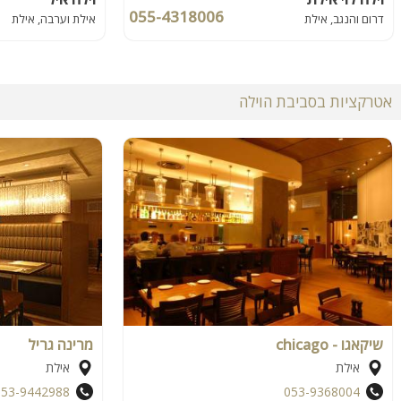
055-4318006
דרום והנגב, אילת
אילת וערבה, אילת
אטרקציות בסביבת הוילה
שיקאגו - chicago
מרינה גריל
אילת
אילת
053-9442988
053-9368004