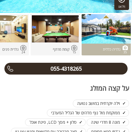
וידאו
גלריה כללית
קומת מרתף
גלרית פנים
24
15
35
055-4318265
על קצה המזלג
וילה יוקרתית במושב נטועה
ממוקמת מול נוף מדהים של הגליל המערבי
מונה 8 חדרי שינה
סלון + מסך LCD, פינת אוכל
ג'קוזי ספא מחומם
חצר מרהיבה עם מדשאות ומגוון עצי נוי