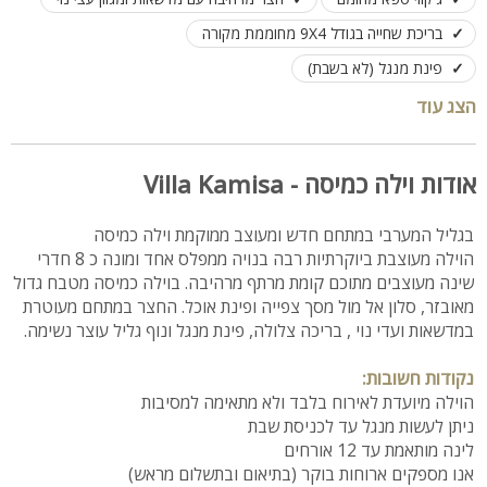
בריכת שחייה בגודל 9X4 מחוממת מקורה
פינת מנגל (לא בשבת)
משחקי שולחן: פינג פונג, שולחן כדורגל
הצג עוד
קומת מרתף עם שולחן סנוקר ומערכת קריוקי
לינה עד 30 אורחים
לנופש ואירוח משפחות וזוגות
אודות וילה כמיסה - Villa Kamisa
בגליל המערבי במתחם חדש ומעוצב ממוקמת וילה כמיסה
הוילה מעוצבת ביוקרתיות רבה בנויה ממפלס אחד ומונה כ 8 חדרי
שינה מעוצבים מתוכם קומת מרתף מרהיבה. בוילה כמיסה מטבח גדול
מאובזר, סלון אל מול מסך צפייה ופינת אוכל. החצר במתחם מעוטרת
במדשאות ועדי נוי , בריכה צלולה, פינת מנגל ונוף גליל עוצר נשימה.
נקודות חשובות:
הוילה מיועדת לאירוח בלבד ולא מתאימה למסיבות
ניתן לעשות מנגל עד לכניסת שבת
לינה מותאמת עד 12 אורחים
אנו מספקים ארוחות בוקר (בתיאום ובתשלום מראש)