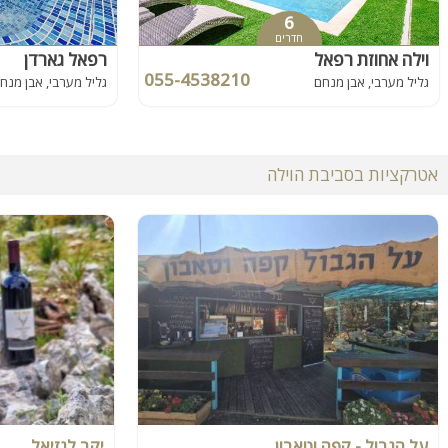
6
חדרים
וילה אחוזת רפאל
רפאל גארדן
055-4538210
גליל מערבי, אבן מנחם
גליל מערבי, אבן מנח
אטרקציות בסביבת הוילה
על הגבול - קפה וטאבון
יקב לגזיאל