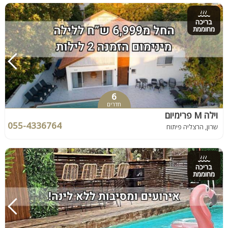
בריכה
מחוממת
6
חדרים
וילה M פרימיום
055-4336764
שרון, הרצליה פיתוח
בריכה
מחוממת