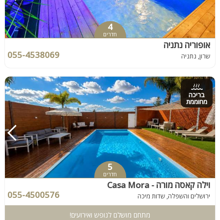
4
חדרים
אופוריה נתניה
055-4538069
שרון, נתניה
בריכה
מחוממת
5
חדרים
וילה קאסה מורה - Casa Mora
055-4500576
ירושלים והשפלה, שדות מיכה
מתחם מושלם לנופש ואירועים!