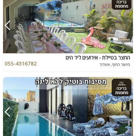
בריכה
מחוממת
החצר בטיילת - אירועים ליד הים
055-4316782
מישור החוף, אשדוד
בריכה
מחוממת