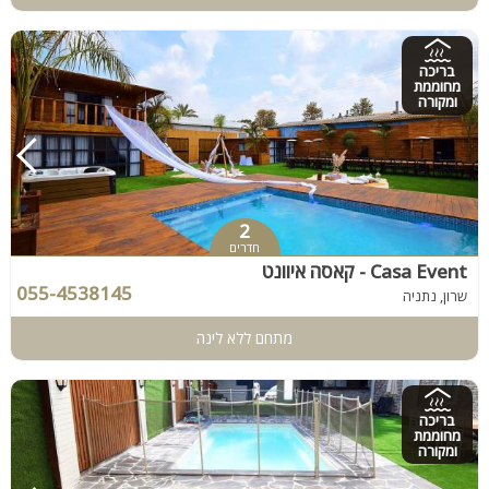
בריכה
מחוממת
ומקורה
2
חדרים
Casa Event - קאסה איוונט
055-4538145
שרון, נתניה
מתחם ללא לינה
בריכה
מחוממת
ומקורה