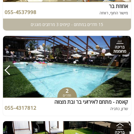
אחוזת בר
055-4537998
מישור החוף, רווחה
15 חדרים במתחם - קיימים 3 מרחבים מוגנים
בריכה
מחוממת
2
חדרים
קאסה - מתחם לאירועי בר ובת מצווה
055-4317812
שרון, נתניה
בריכה