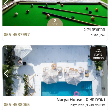
2
חדרים
הרמוניה ויליג
055-4537997
שרון, נתניה
בריכה
מחוממת
נאריה האוס - Narya House
055-4538065
תל אביב וגוש דן, פתח תקווה