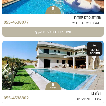
8
חדרים
אחוזת כרם יהודה
055-4538077
ירושלים והשפלה, תירוש
תאריכים זמינים לעונת הקיץ!
בריכה
מחוממת
8
חדרים
וילה נוי
055-4538302
מישור החוף, קיסריה