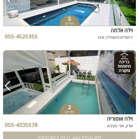
5
חדרים
וילה אלמה
055-4525355
ירושלים והשפלה, זנוח
בריכה
מחוממת
ומקורה
2
חדרים
וילה אופוריה
055-4335578
שרון, אור עקיבא
ללא הגבלת רעש, בריכה וג'קוזי מקורה