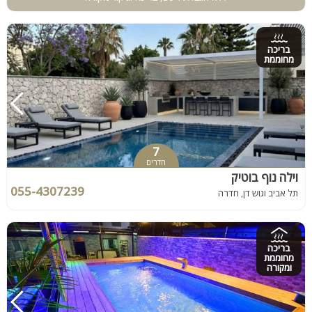
בריכה
מחוממת
7
חדרים
וילה נוף בוטיק
055-4307239
תל אביב וגוש דן, חדרה
בריכה
מחוממת
ומקורה