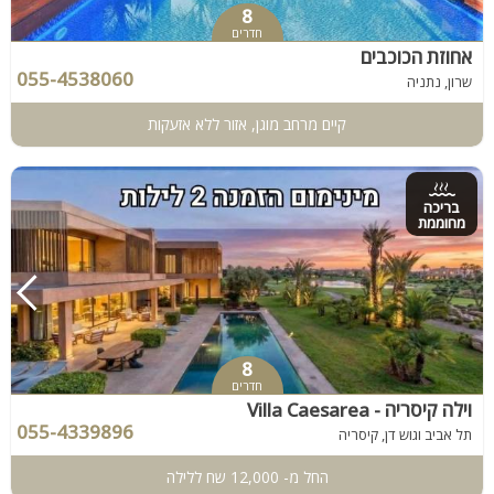
8
חדרים
אחוזת הכוכבים
055-4538060
שרון, נתניה
קיים מרחב מוגן, אזור ללא אזעקות
בריכה
מחוממת
8
חדרים
וילה קיסריה - Villa Caesarea
055-4339896
תל אביב וגוש דן, קיסריה
החל מ- 12,000 שח ללילה