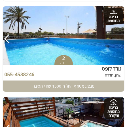
בריכה
מחוממת
2
חדרים
גולד לופט
055-4538246
שרון, חדרה
מבצע מטורף החל מ 1500 שח למסיבה
בריכה
מחוממת
ומקורה