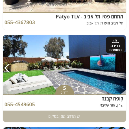
מתחם פטיו תל אביב - Patyo TLV
055-4367803
תל אביב וגוש דן, תל אביב
בריכה
מחוממת
5
חדרים
קופה קבנה
055-4549605
שרון, אור עקיבא
יש מרחב מוגן במקום