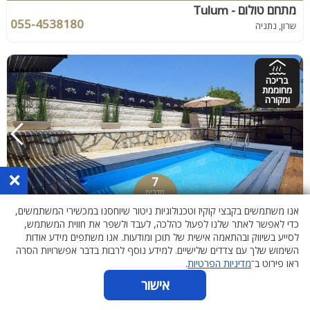
מתחם טולום - Tulum
055-4538180
שרון, נתניה
בריכה
מחוממת
ומקורה
×
7
חדרים
עץ האילן
אנו משתמשים בקבצי קוקיז וטכנולוגיות ניטור שיוחסנו במכשירי המשתמשים,
055-4311942
ירושלים והשפלה, שדות מיכה
כדי לאפשר לאתר שלנו לפעול כהלכה, לעבד ולשפר את חווית המשתמש,
לסייע בשיווק ובהתאמה אישית של תוכן ומודעות. אנו משתפים מידע אודות
השימוש שלך עם צדדים שלישיים. למידע נוסף לרבות בדבר אפשרויות הסרה
ראו פירוט ב־
מדיניות הפרטיות
.
בריכה
אישור
מחוממת
ומקורה