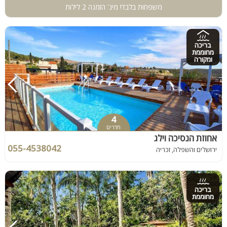
משפחות בלבד! מינ' הזמנה 2 לילות
בריכה
מחוממת
ומקורה
4
חדרים
אחוזת הנסיכה וילג
055-4538042
ירושלים והשפלה, זכריה
בריכה
מחוממת