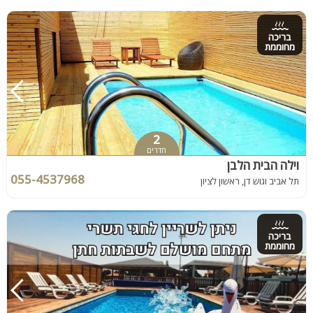
בריכה
מחוממת
2
חדרים
וילה הבית הלבן
055-4537968
תל אביב וגוש דן, ראשון לציון
בריכה
מחוממת