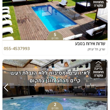
מחוממת
ומקורה
5
חדרים
שדות אירוח בטבע
055-4537993
שרון, תל יצחק
בריכה
מחוממת
ומקורה
2
חדרים