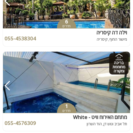
6
חדרים
וילה דה קיסריה
055-4538304
מישור החוף, קיסריה
בריכה
מחוממת
ומקורה
1
חדרים
מתחם האירוח וויט - White
055-4576309
תל אביב וגוש דן, הוד השרון