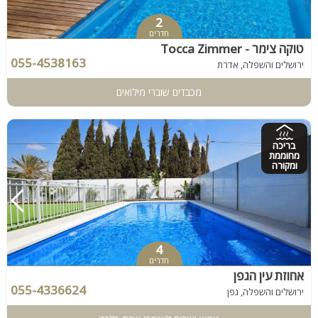
2
חדרים
טוקה צימר - Tocca Zimmer
055-4538163
ירושלים והשפלה, אדרת
מכבדים שוברי מילואים
בריכה
מחוממת
ומקורה
4
חדרים
אחוזת עין הגפן
055-4336624
ירושלים והשפלה, גפן