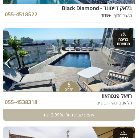
בלאק דיימונד - Black Diamond
055-4518522
מישור החוף, אשדוד
בריכה
מחוממת
5
חדרים
רויאל פנטהאוז
055-4538318
תל אביב וגוש דן, בת ים
אמצע שבוע החל מ2,999 שח