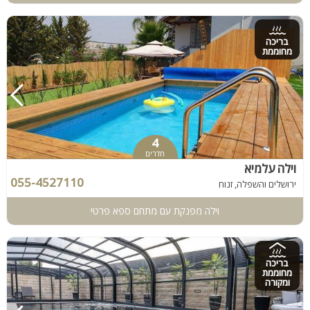
בריכה
מחוממת
4
חדרים
וילה עלמיא
055-4527110
ירושלים והשפלה, זנוח
וילה מפנקת עם מתחם ספא פרטי
בריכה
מחוממת
ומקורה