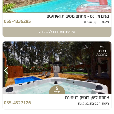
נעים איוונט - מתחם מסיבות ואירועים
055-4336285
מישור החוף, אשדוד
אירועים ומסיבות ללא לינה
בריכה
מחוממת
5
חדרים
אחוזת ליאן בוטיק בנימינה
055-4527126
חיפה והסביבה, בנימינה