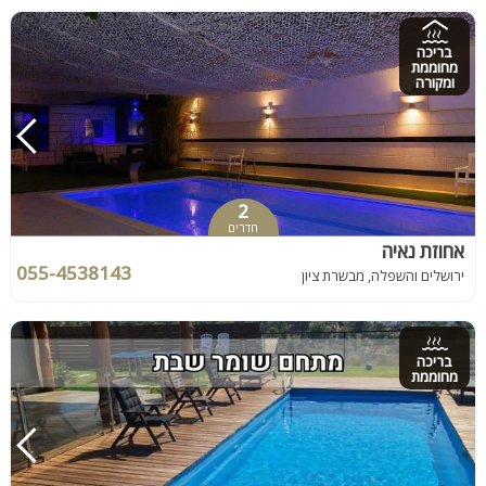
בריכה
מחוממת
ומקורה
2
חדרים
אחוזת נאיה
055-4538143
ירושלים והשפלה, מבשרת ציון
בריכה
מחוממת