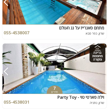
מתחם סאנרייז על גג העולם
055-4538007
שרון, כפר סבא
בריכה
מחוממת
ומקורה
7
חדרים
וילה פארטי טוי - Party Toy
055-4538031
שרון, נתניה