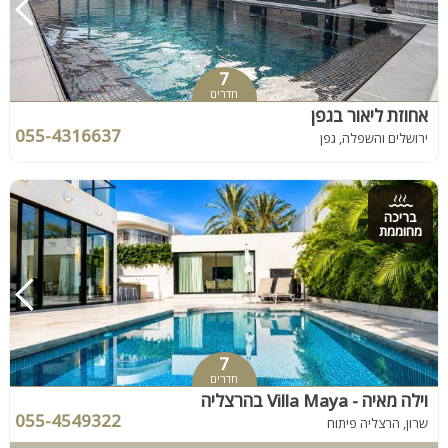
7
חדרים
אחוזת ליאור בגפן
055-4316637
ירושלים והשפלה, גפן
בריכה
מחוממת
7
חדרים
וילה מאיה - Villa Maya בהרצליה
055-4549322
שרון, הרצליה פיתוח