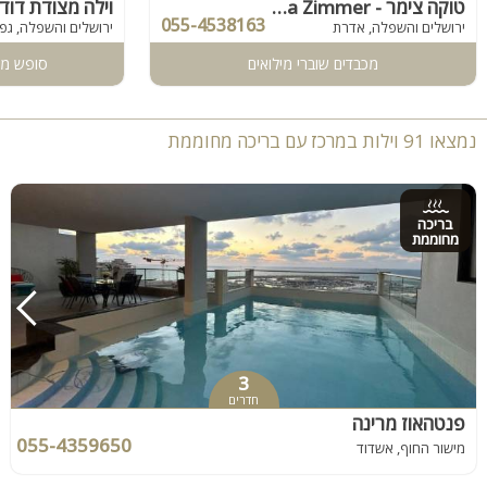
טוקה צימר - Tocca Zimmer
וילה מצודת דוד 
055-4538163
ירושלים והשפלה, אדרת
ירושלים והשפלה, גפן
מכבדים שוברי מילואים
סופש מינימ
נמצאו 91 וילות במרכז עם בריכה מחוממת
בריכה
מחוממת
3
חדרים
פנטהאוז מרינה
055-4359650
מישור החוף, אשדוד