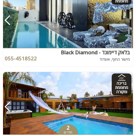
מחוממת
בלאק דיימונד - Black Diamond
055-4518522
מישור החוף, אשדוד
בריכה
מחוממת
ומקורה
2
חדרים