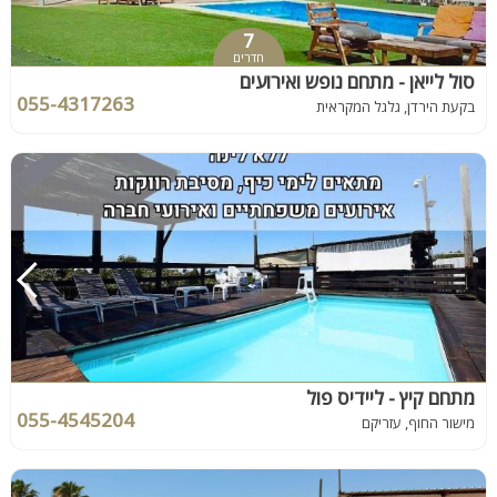
7
חדרים
סול לייאן - מתחם נופש ואירועים
055-4317263
בקעת הירדן, גלגל המקראית
מתחם קיץ - ליידיס פול
055-4545204
מישור החוף, עזריקם