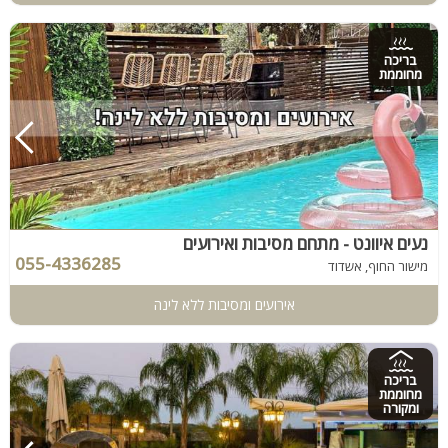
בריכה
מחוממת
נעים איוונט - מתחם מסיבות ואירועים
055-4336285
מישור החוף, אשדוד
אירועים ומסיבות ללא לינה
בריכה
מחוממת
ומקורה