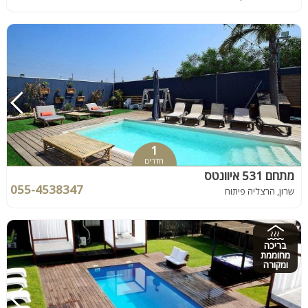
1
חדרים
מתחם 531 איוונטס
055-4538347
שרון, הרצליה פיתוח
בריכה
מחוממת
ומקורה