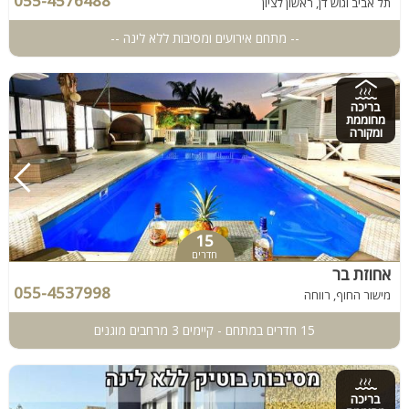
055-4576488
תל אביב וגוש דן, ראשון לציון
-- מתחם אירועים ומסיבות ללא לינה --
בריכה
מחוממת
ומקורה
15
חדרים
אחוזת בר
055-4537998
מישור החוף, רווחה
15 חדרים במתחם - קיימים 3 מרחבים מוגנים
בריכה