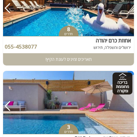
8
חדרים
אחוזת כרם יהודה
055-4538077
ירושלים והשפלה, תירוש
תאריכים זמינים לעונת הקיץ!
בריכה
מחוממת
ומקורה
3
חדרים