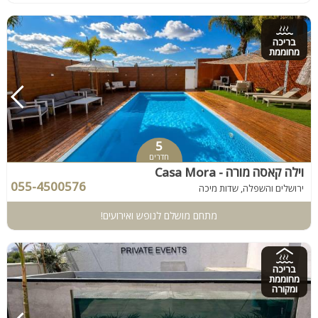
בריכה
מחוממת
5
חדרים
וילה קאסה מורה - Casa Mora
055-4500576
ירושלים והשפלה, שדות מיכה
מתחם מושלם לנופש ואירועים!
בריכה
מחוממת
ומקורה