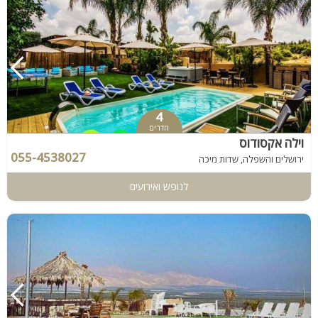
4
חדרים
וילה אקסודוס
055-4538027
ירושלים והשפלה, שדות מיכה
לנופש ואירועים