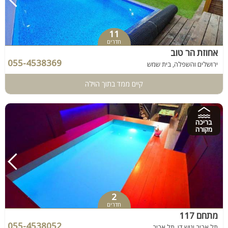
11
חדרים
אחוזת הר טוב
055-4538369
ירושלים והשפלה, בית שמש
קיים ממד בתוך הוילה
בריכה
מקורה
2
חדרים
מתחם 117
055-4538052
תל אביב וגוש דן, תל אביב