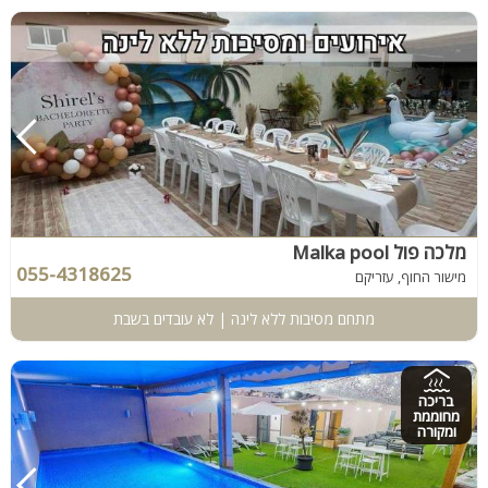
מלכה פול Malka pool
055-4318625
מישור החוף, עזריקם
מתחם מסיבות ללא לינה | לא עובדים בשבת
בריכה
מחוממת
ומקורה