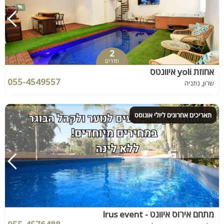
2
חדרים
אחוזת yoli איוונטס
055-4549557
שרון, נתניה
תאריכים אחרונים ליולי אוגוסט
מתחם אירוס איוונט - Irus event