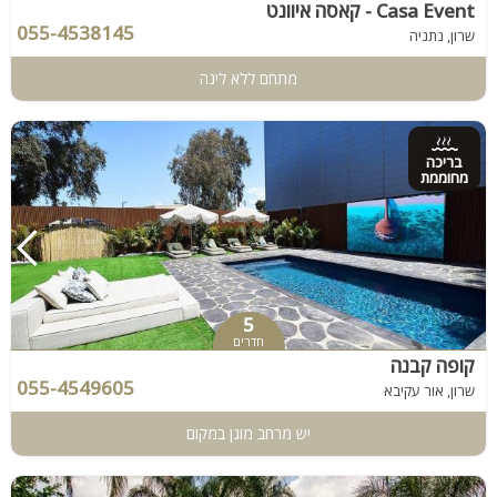
Casa Event - קאסה איוונט
055-4538145
שרון, נתניה
מתחם ללא לינה
בריכה
מחוממת
5
חדרים
קופה קבנה
055-4549605
שרון, אור עקיבא
יש מרחב מוגן במקום