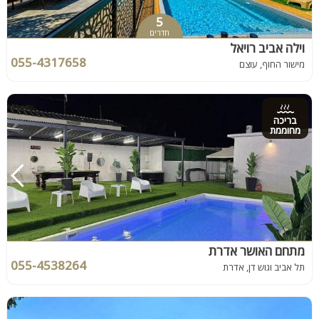
5
חדרים
וילה אביב רויאל
055-4317658
מישור החוף, עוצם
בריכה
מחוממת
מתחם האושר אדרת
055-4538264
תל אביב וגוש דן, אדרת