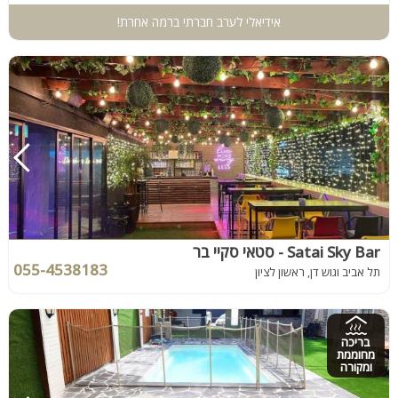
אידיאלי לערב חברתי ברמה אחרת!
Satai Sky Bar - סטאי סקיי בר
055-4538183
תל אביב וגוש דן, ראשון לציון
בריכה
מחוממת
ומקורה