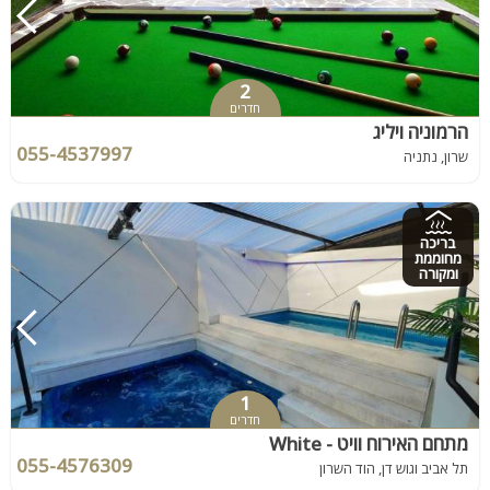
2
חדרים
הרמוניה ויליג
055-4537997
שרון, נתניה
בריכה
מחוממת
ומקורה
1
חדרים
מתחם האירוח וויט - White
055-4576309
תל אביב וגוש דן, הוד השרון