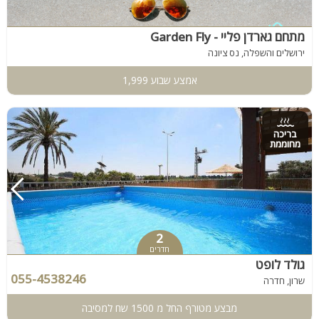
מתחם גארדן פליי - Garden Fly
ירושלים והשפלה, נס ציונה
אמצע שבוע 1,999
בריכה
מחוממת
2
חדרים
גולד לופט
055-4538246
שרון, חדרה
מבצע מטורף החל מ 1500 שח למסיבה