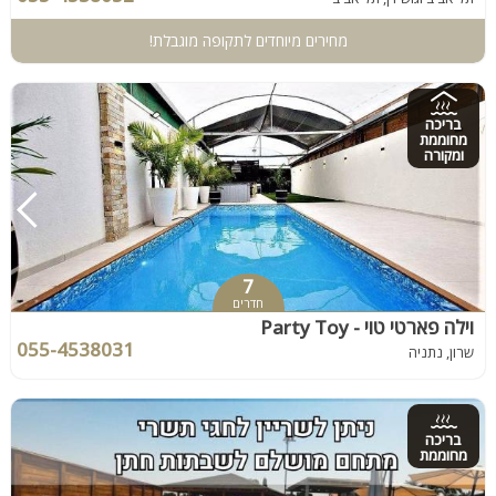
מחירים מיוחדים לתקופה מוגבלת!
בריכה
מחוממת
ומקורה
7
חדרים
וילה פארטי טוי - Party Toy
055-4538031
שרון, נתניה
בריכה
מחוממת