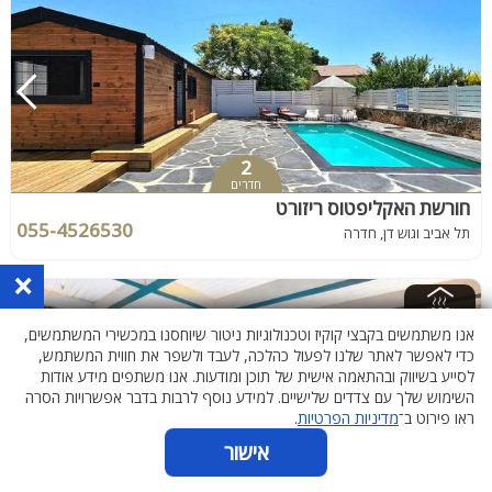
2
חדרים
חורשת האקליפטוס ריזורט
055-4526530
תל אביב וגוש דן, חדרה
×
בריכה
אנו משתמשים בקבצי קוקיז וטכנולוגיות ניטור שיוחסנו במכשירי המשתמשים,
מחוממת
ומקורה
כדי לאפשר לאתר שלנו לפעול כהלכה, לעבד ולשפר את חווית המשתמש,
לסייע בשיווק ובהתאמה אישית של תוכן ומודעות. אנו משתפים מידע אודות
השימוש שלך עם צדדים שלישיים. למידע נוסף לרבות בדבר אפשרויות הסרה
ראו פירוט ב־
מדיניות הפרטיות
.
אישור
2