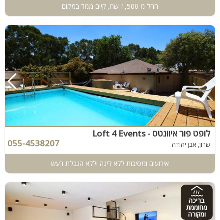
החל מ 1,500 שח, קיים ממד במקום
לופט פור איוונטס - Loft 4 Events
055-4538207
שרון, אבן יהודה
אירועים ומסיבות ללא לינה וללא הגבלת רעש
בריכה
מחוממת
ומקורה