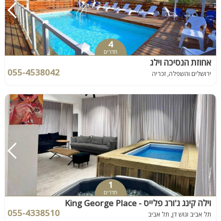
4
חדרים
אחוזת הנסיכה וילג
055-4538042
ירושלים והשפלה, זכריה
1
חדרים
וילה קינג ג'ורג פלייס - King George Place
055-4338510
תל אביב וגוש דן, תל אביב