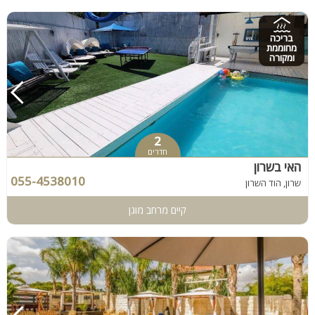
בריכה
מחוממת
ומקורה
2
חדרים
האי בשרון
055-4538010
שרון, הוד השרון
קיים מרחב מוגן