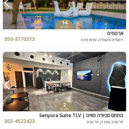
14
חדרים
ארטמיס
050-3770313
ירושלים והשפלה, שדות מיכה
2
חדרים
מתחם סניורה סוויט | Senyora Suite TLV
055-4522423
תל אביב וגוש דן, תל אביב