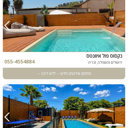
נקסוס פול איוונטס
055-4554884
ירושלים והשפלה, זכריה
מתחם אירועים חדש -- ללא לינה --