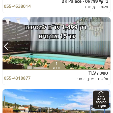
בי קיי פאלאס - BK Palace
055-4538014
מישור החוף, חדרה
1
חדרים
סוויטה TLV
055-4318877
תל אביב וגוש דן, תל אביב
בריכה
מחוממת
ומקורה