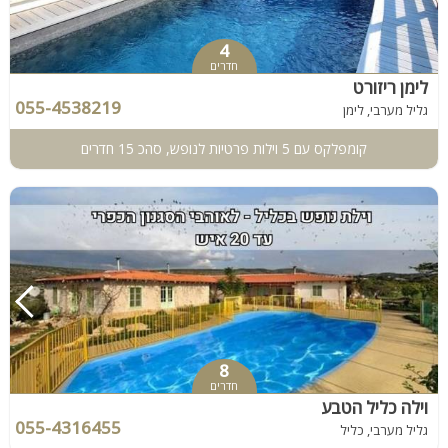
4
חדרים
לימן ריזורט
055-4538219
גליל מערבי, לימן
קומפלקס עם 5 וילות פרטיות לנופש, סהכ 15 חדרים
8
חדרים
וילה כליל הטבע
055-4316455
גליל מערבי, כליל