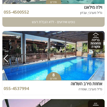
חדרים
וילה מילאנו
055-4500552
גליל מערבי, עבדון
נופש ואירועים - ללא הגבלת רעש
בריכה
מחוממת
ומקורה
8
חדרים
אחוזת מירב השלווה
055-4537994
גליל מערבי, שומרה