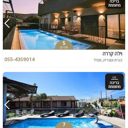
בריכה
מחוממת
5
חדרים
וילה קררה
055-4359014
כנרת וטבריה, מגדל
בריכה
מחוממת
7