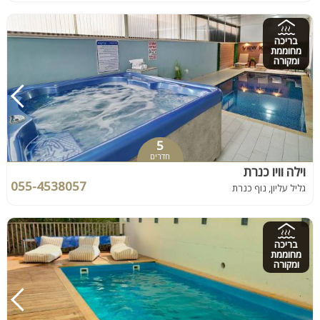
בריכה
מחוממת
ומקורה
5
חדרים
וילה וויו כנרת
055-4538057
גליל עליון, נוף כנרת
בריכה
מחוממת
ומקורה