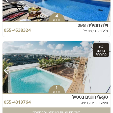
4
חדרים
וילה רומיליה האוס
055-4538324
גליל מערבי, צוריאל
בריכה
מחוממת
1
חדרים
סקאלי חוגגים בסטייל
055-4319764
חיפה והסביבה, חיפה
תאריכים פנויים באוגוסט וספטמבר!