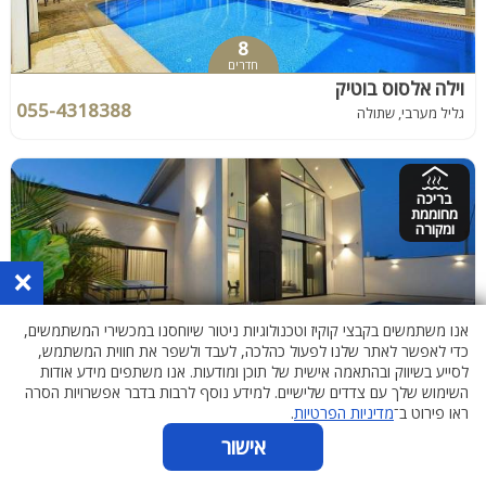
8
חדרים
וילה אלסוס בוטיק
055-4318388
גליל מערבי, שתולה
בריכה
מחוממת
ומקורה
×
אנו משתמשים בקבצי קוקיז וטכנולוגיות ניטור שיוחסנו במכשירי המשתמשים,
כדי לאפשר לאתר שלנו לפעול כהלכה, לעבד ולשפר את חווית המשתמש,
6
לסייע בשיווק ובהתאמה אישית של תוכן ומודעות. אנו משתפים מידע אודות
חדרים
השימוש שלך עם צדדים שלישיים. למידע נוסף לרבות בדבר אפשרויות הסרה
אחוזת קומו בוטיק - Como Boutique
ראו פירוט ב־
מדיניות הפרטיות
.
055-4574253
גליל עליון, טפחות
אישור