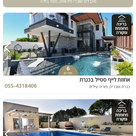
מכבדים שוברי מילואים, ממד בוילה
בריכה
מחוממת
ומקורה
6
חדרים
אחוזת לייף סטייל בכנרת
055-4318406
כנרת וטבריה, פוריה עילית
בריכה
מחוממת
ומקורה