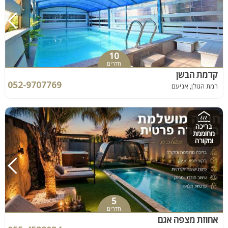
10
חדרים
קדמת הבשן
052-9707769
רמת הגולן, אניעם
בריכה
מחוממת
ומקורה
5
חדרים
אחוזת מצפה אגם