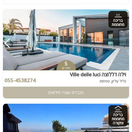
בריכה
מחוממת
5
חדרים
וילה דללוצה Ville delle luci
055-4538274
גליל עליון, טפחות
מכבדים שוברי מילואים
בריכה
מחוממת
ומקורה