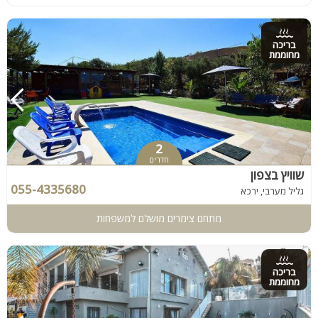
בריכה
מחוממת
2
חדרים
שוויץ בצפון
055-4335680
גליל מערבי, ירכא
מתחם צימרים מושלם למשפחות
בריכה
מחוממת