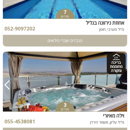
7
חדרים
אחוזת נירוונה בגליל
052-9097202
גליל מערבי, חוסן
מכבדים שוברי מילואים
בריכה
מחוממת
ומקורה
3
חדרים
וילה מאיורי
055-4538081
גליל עליון, משמר הירדן