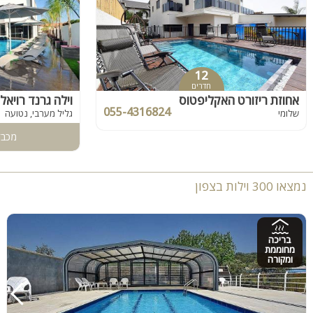
12
חדרים
אחוזת ריזורט האקליפטוס
וילה גרנד רויאל
055-4316824
שלומי
גליל מערבי, נטועה
מכבד
נמצאו 300 וילות בצפון
בריכה
מחוממת
ומקורה