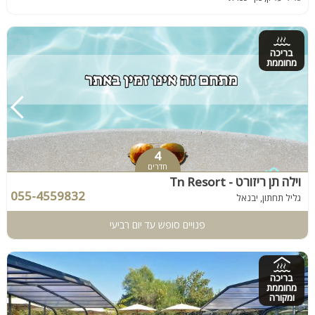
בריכה
מחוממת
4
חדרים
וילה תן ריזורט - Tn Resort
055-4559832
גליל תחתון, יבנאל
פנויים סופש עד יום רביעי
בריכה
מחוממת
ומקורה