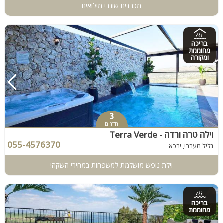
מכבדים שוברי מילואים
בריכה
מחוממת
ומקורה
3
חדרים
וילה טרה ורדה - Terra Verde
055-4576370
גליל מערבי, ירכא
וילת נופש מושלמת למשפחות במחירי השקה!
בריכה
מחוממת