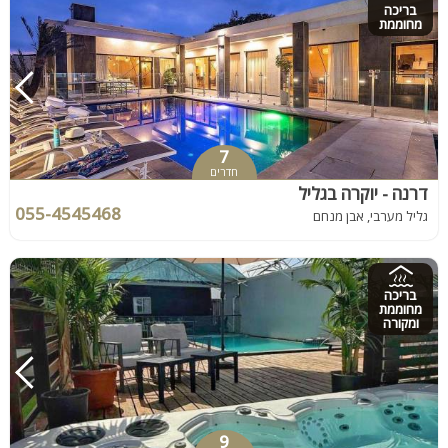
בריכה
מחוממת
7
חדרים
דרנה - יוקרה בגליל
055-4545468
גליל מערבי, אבן מנחם
בריכה
מחוממת
ומקורה
9