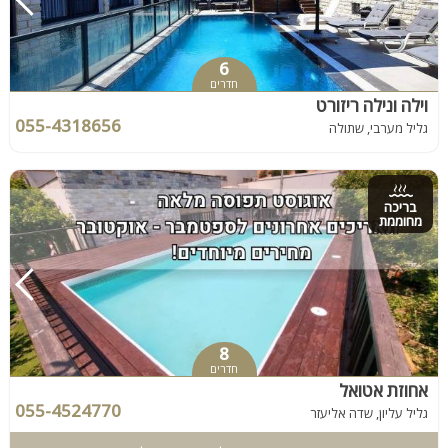
6
חדרים
וילה ונילה ריזורט
055-4318656
גליל מערבי, שתולה
בריכה
מחוממת
8
חדרים
אחוזת אטואל
055-4524770
גליל עליון, שדה אליעזר