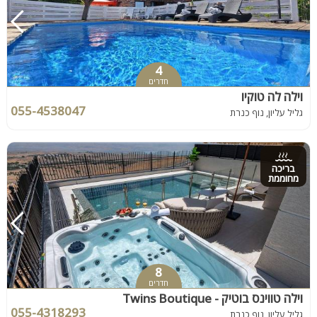
4
חדרים
וילה לה טוקיו
055-4538047
גליל עליון, נוף כנרת
בריכה
מחוממת
8
חדרים
וילה טווינס בוטיק - Twins Boutique
055-4318293
גליל עליון, נוף כנרת