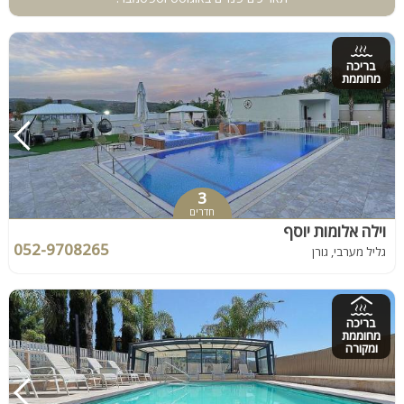
בריכה
מחוממת
3
חדרים
וילה אלומות יוסף
052-9708265
גליל מערבי, גורן
בריכה
מחוממת
ומקורה