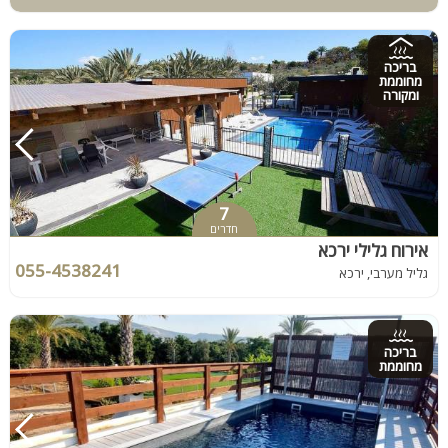
בריכה
מחוממת
ומקורה
7
חדרים
אירוח גלילי ירכא
055-4538241
גליל מערבי, ירכא
בריכה
מחוממת