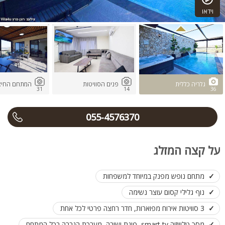
וידאו
גלריה כללית
פנים הסוויטות
המתחם החיצו
31
14
36
055-4576370
על קצה המזלג
מתחם נופש מפנק במיוחד למשפחות
נוף גלילי קסום עוצר נשימה
3 סוויטות אירוח מפוארות, חדר רחצה פרטי לכל אחת
מסך טלוויזיה smart tv, פינת ישיבה, מערכת הגברה בכל המתחם