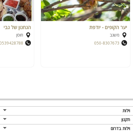
יער הקופים - יודפת
הגחנון של גבי
משגב
חוסן
0539428788
050-8307673
וילות
תקנון
וילות בדרום