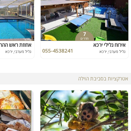
7
חדרים
אירוח גלילי ירכא
אחוזת ראש ההר
055-4538241
גליל מערבי, ירכא
גליל מערבי, ירכא
אטרקציות בסביבת הוילה