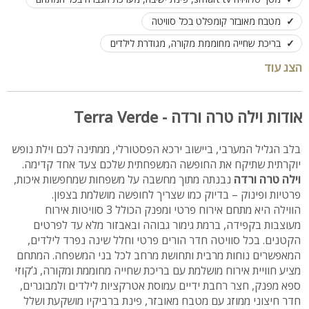
מטבח מאובזר קומפלט בכל סוויטה
בריכת שחייה מחוממת מקורה, מגודרת לילדים
ג'קוזי ספא זרמים מפנק
הצג עוד
מיטות שיזוף, פינות ישיבה, ריהוט גן חיצוני
שולחן פינג פונג, כדורגל שולחן, מגלשה ועוד מגוון משחקים לילדים
אודות וילה טרה ורדה - Terra Verde
קיים חדר חיצוני מקורה וממוזג הכולל טלוויזיה ומטבח מאובזר
בלב הגליל המערבי, ביישוב ירכא הפסטורלי, ממתינה לכם וילת נופש
פינת ברביקיו מאובזרת
קיימת חניה פרטית, נגישות לנכים
יוקרתית שתיקח את החופשה המשפחתית שלכם צעד אחד קדימה.
האירוח בכל סוויטה עד 5 אנשים
וילה טרה ורדה
נבנתה מתוך מחשבה על משפחות שמחפשות איכות,
פרטיות ופינוק – בדיוק כמו שצריך לחופשה מושלמת בצפון.
הווילה היא מתחם אירוח פרטי ומפנק הכולל 3 סוויטות אירוח
מעוצבות בקפידה, ברמת גימור גבוהה ובאבזור מלא עד לפרטים
הקטנים. בכל סוויטה חדר הורים פרטי וחלל שינה נפרד לילדים,
המאפשרים נוחות מרבית ותחושת מרחב לכל בני המשפחה. המתחם
מציע חוויית אירוח מושלמת עם בריכת שחייה מחוממת ומקורה, ג’קוזי
ספא מפנק, חצר רחבת ידיים עמוסת אטרקציות לילדים ולמבוגרים,
חדר חיצוני ממוזג עם מטבח מאובזר, פינת ברביקיו מושקעת ושלל