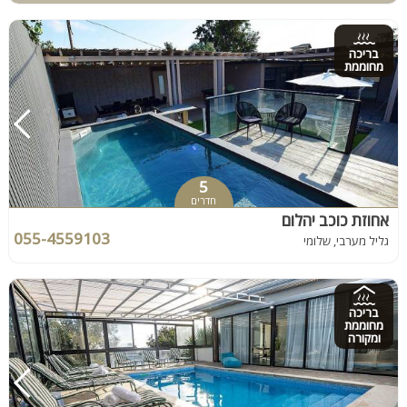
בריכה
מחוממת
5
חדרים
אחוזת כוכב יהלום
055-4559103
גליל מערבי, שלומי
בריכה
מחוממת
ומקורה