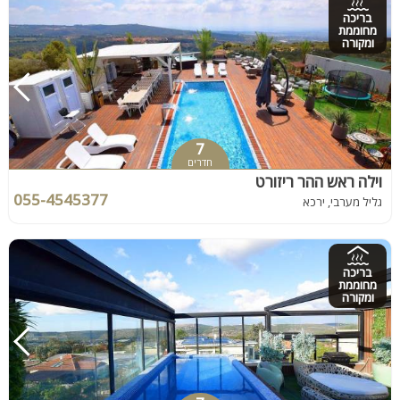
בריכה
מחוממת
ומקורה
7
חדרים
וילה ראש ההר ריזורט
055-4545377
גליל מערבי, ירכא
בריכה
מחוממת
ומקורה