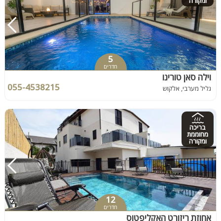
ומקורה
5
חדרים
וילה סאן טורינו
055-4538215
גליל מערבי, אלקוש
בריכה
מחוממת
ומקורה
12
חדרים
אחוזת ריזורט האקליפטוס