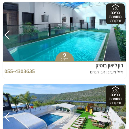
בריכה
מחוממת
ומקורה
9
חדרים
דון ליאון בוטיק
055-4303635
גליל מערבי, אבן מנחם
בריכה
מחוממת
ומקורה