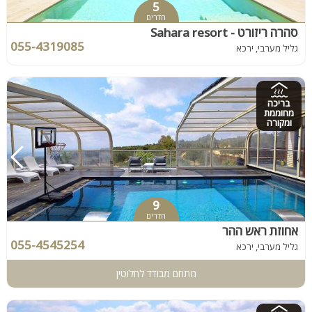
5
חדרים
סהרה ריזורט - Sahara resort
055-4319085
גליל מערבי, ירכא
בריכה
מחוממת
ומקורה
9
חדרים
אחוזת ראש ההר
055-4545254
גליל מערבי, ירכא
מתחם מבודד לחלוטין