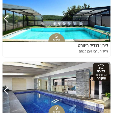
5
חדרים
לירון בגליל ריזורט
גליל מערבי, אבן מנחם
בריכה
מחוממת
ומקורה
9
חדרים