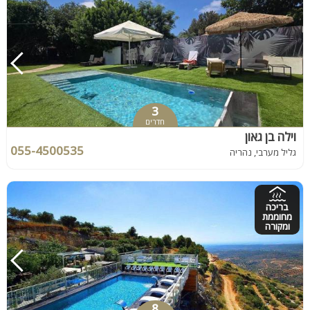
3
חדרים
וילה בן גאון
055-4500535
גליל מערבי, נהריה
בריכה
מחוממת
ומקורה
8