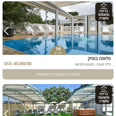
בריכה
מחוממת
ומקורה
16
חדרים
פלאזה בוטיק
055-4538038
גליל מערבי, פקיעין החדשה
מתחם נופש מומלץ למשפחות!
בריכה
מחוממת
ומקורה