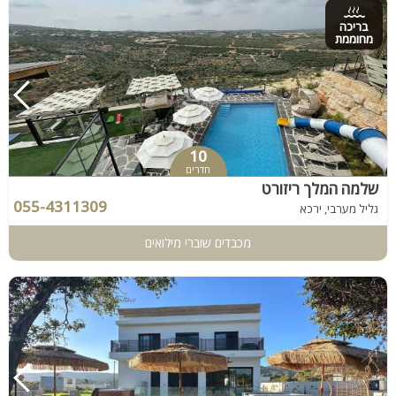
בריכה
מחוממת
10
חדרים
שלמה המלך ריזורט
055-4311309
גליל מערבי, ירכא
מכבדים שוברי מילואים