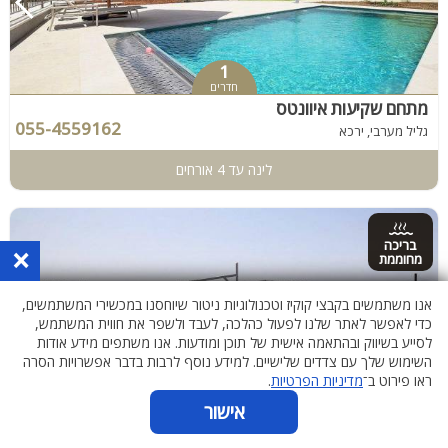
1
חדרים
מתחם שקיעות איוונטס
055-4559162
גליל מערבי, ירכא
לינה עד 4 אורחים
בריכה
×
מחוממת
אנו משתמשים בקבצי קוקיז וטכנולוגיות ניטור שיוחסנו במכשירי המשתמשים,
כדי לאפשר לאתר שלנו לפעול כהלכה, לעבד ולשפר את חווית המשתמש,
לסייע בשיווק ובהתאמה אישית של תוכן ומודעות. אנו משתפים מידע אודות
השימוש שלך עם צדדים שלישיים. למידע נוסף לרבות בדבר אפשרויות הסרה
ראו פירוט ב־
מדיניות הפרטיות
.
4
חדרים
אישור
וילה סטאר לייט