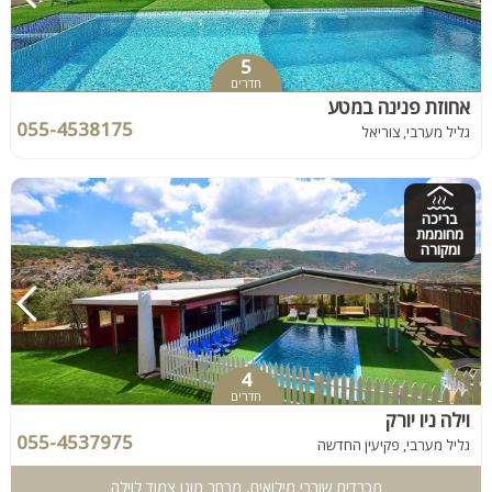
5
חדרים
אחוזת פנינה במטע
055-4538175
גליל מערבי, צוריאל
בריכה
מחוממת
ומקורה
4
חדרים
וילה ניו יורק
055-4537975
גליל מערבי, פקיעין החדשה
מכבדים שוברי מילואים, מרחב מוגן צמוד לוילה