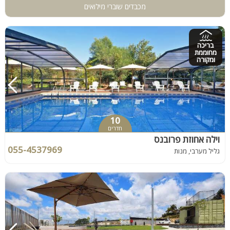
מכבדים שוברי מילואים
בריכה
מחוממת
ומקורה
10
חדרים
וילה אחוזת פרובנס
055-4537969
גליל מערבי, מנות