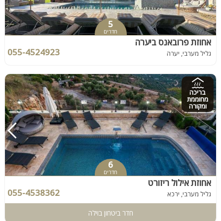
5
חדרים
אחוזת פרובאנס ביערה
055-4524923
גליל מערבי, יערה
בריכה
מחוממת
ומקורה
6
חדרים
אחוזת אילול ריזורט
055-4538362
גליל מערבי, ירכא
חדר ביטחון בוילה