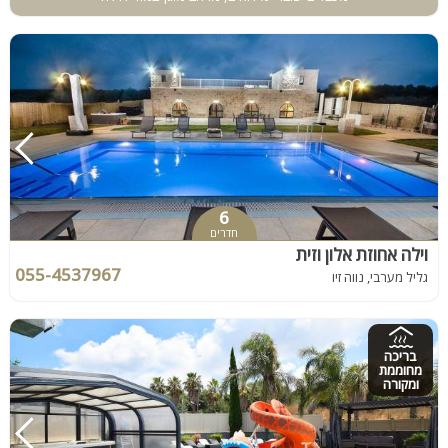
6
חדרים
וילה אחוזת אלון וזית
055-4537967
גליל מערבי, נווה זיו
בריכה
מחוממת
ומקורה