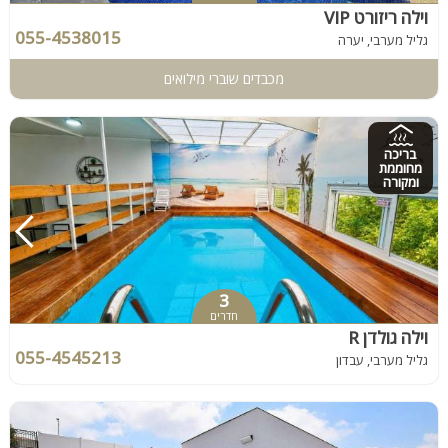
וילה ריזורט VIP
055-4538015
גליל מערבי, יערה
מכבדים שוברי מילואים
בריכה
מחוממת
ומקורה
3
חדרים
וילה גולדן R
055-4545213
גליל מערבי, עבדון