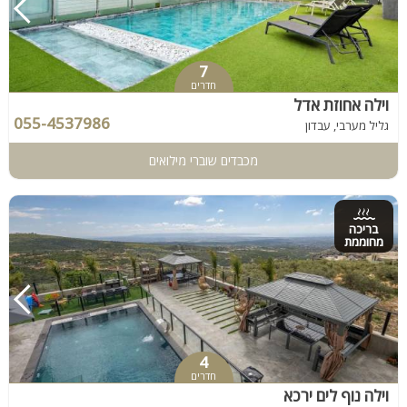
7
חדרים
וילה אחוזת אדל
055-4537986
גליל מערבי, עבדון
מכבדים שוברי מילואים
בריכה
מחוממת
4
חדרים
וילה נוף לים ירכא