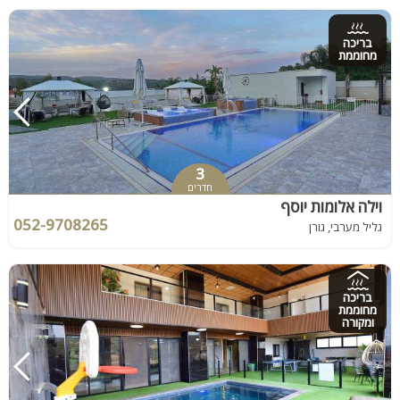
בריכה
מחוממת
3
חדרים
וילה אלומות יוסף
052-9708265
גליל מערבי, גורן
בריכה
מחוממת
ומקורה