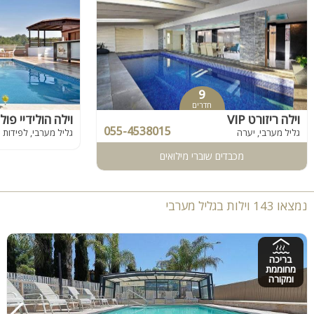
9
חדרים
וילה ריזורט VIP
וילה הולידיי פול
055-4538015
גליל מערבי, יערה
גליל מערבי, לפידות
מכבדים שוברי מילואים
נמצאו 143 וילות בגליל מערבי
בריכה
מחוממת
ומקורה