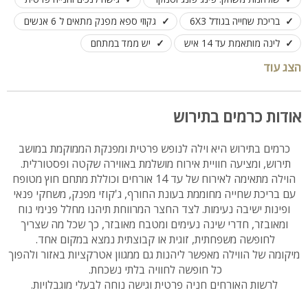
בריכת שחייה בגודל 6X3
גקוזי ספא מפנק מתאים ל 6 אנשים
לינה מותאמת עד 14 איש
יש ממד במתחם
הצג עוד
אודות כרמים בתירוש
כרמים בתירוש היא וילה לנופש פרטית ומפנקת הממוקמת במושב
תירוש, ומציעה חוויית אירוח מושלמת באווירה שקטה ופסטורלית.
הוילה מתאימה לאירוח של עד 14 אורחים וכוללת מתחם חוץ מטופח
עם בריכת שחייה מחוממת בעונת החורף, ג'קוזי מפנק, משחקי פנאי
ופינות ישיבה נעימות. לצד החצר המרווחת תיהנו מחלל פנימי נוח
ומאובזר, חדרי שינה נעימים ומטבח מאובזר, כך שכל מה שצריך
לחופשה משפחתית, זוגית או קבוצתית נמצא במקום אחד.
מיקומה של הווילה מאפשר ליהנות גם ממגוון אטרקציות באזור ולהפוך
כל חופשה לחוויה בלתי נשכחת.
לרשות האורחים חניה פרטית וגישה נוחה לבעלי מוגבלויות.