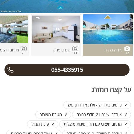
גלריה כללית
מתחם פנימי
מתחם חיצוני
25
11
32
055-4335915
על קצה המזלג
כרמים בתירוש - וילת אירוח ונופש
3 חדרי שינה ו 2 חדרי רחצה
מטבח מאובזר
מתחם חיצוני עם מגוון פינות מוצלות
פינת מנגל
שולחנות משחק: פינג פונג וסנוקר
גישה לנכים וחנייה פרטית