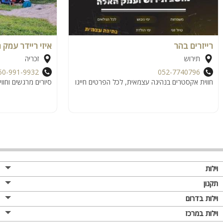
רייזרים בהר
איזי ריידר עמק 
תירוש
זכריה
50-991-9932
052-7740796
חווית אקסטרים בנהיגה עצמאית, לכל הפרטים חייגו
סיורים מרגשים וחווי
וילות
תקנון
וילות בדרום
וילות במרכז