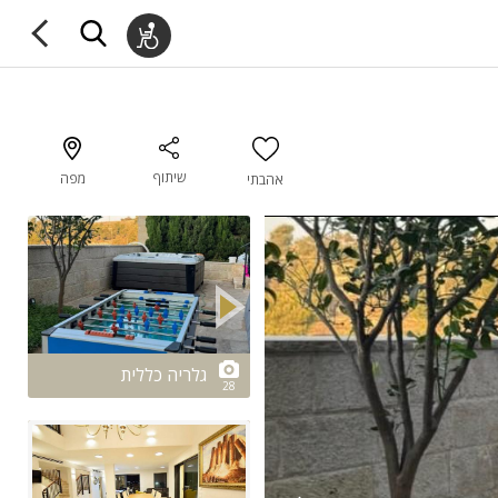
שיתוף
מפה
אהבתי
2/28
גלריה כללית
28