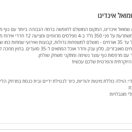
מואל אינדיגו
ה שמואל אינדיגו, המקום המושלם לחופשה ברמה הגבוהה ביותר עם נוף מ
ירושלים! הוילה העצומה משתרעת על פני 350 מ"ר ב-4 מפלסים מרוו
המתאימים לאירוח נוח של עד 35 אורחים - מושלם למשפחות גדולות, קבוצות ואירועי שמחות כמ
לרשותכם עומדים 2 מטבחים מאובזרים, סלון ענק וחדר אוכל המתא
 עם מרפסות נוף עוצר נשימה ומתקני משחק שולחן.
היוקרתית והפרטית שלכם עכשיו!
 הוילה כוללת מיטות יהודיות, כיור לנטילת ידיים ובית כנסת במרחק הל
ת
י מוגבלויות
יקום אטרקטיבי וקרוב לירושלים ולכותל המערבי