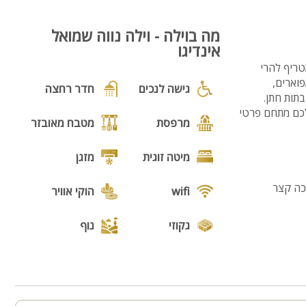
מה בוילה - וילה נווה שמואל
אינדיגו
טריף להרי
חים ומציעה 12 חדרי אירוח מפוארים,
גישה לנכים
חדר רחצה
ו שבתות חתן.
ים ל-35 סועדים. בחוץ מחכה לכם מתחם פרטי
מרפסת
מטבח מאובזר
מיטה זוגית
מזגן
יכה קצר
wifi
הוקי אוויר
גקוזי
נוף
מנגל
פינת מנגל
פינות ישיבה
תאורת גן