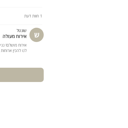
קומה 1:
1 חוות דעת
3 חדרי שינה מרווחים המשקיפים לנוף מרהיב.
חדר ארונות גדול
2 חדרי רחצה עם מקלחת ושירותים
שונטל
ש
אירוח מעולה
קומה 2 (קומת גג):
אירוח מושלם! נגי
3 חדרי שינה
לנו להכין ארוחות
חדר רחצה עם מקלחת וש
אבזור החדרים:
בכל החדרים תמצאו מיטות י
קהל יעד:
עם אפשרות להוספת מזרני