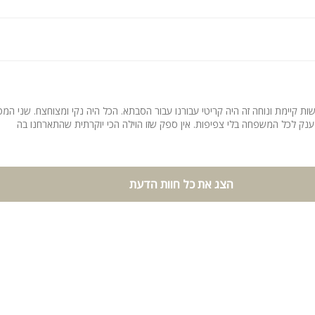
שות קיימת ונוחה זה היה קריטי עבורנו עבור הסבתא. הכל היה נקי ומצוחצח. שני המ
 ענק לכל המשפחה בלי צפיפות. אין ספק שזו הוילה הכי יוקרתית שהתארחנו בה
ירותים
הודיות נוחות, מיזוג אוויר, שידות וארון לאחסון
הצג את כל חוות הדעת
ם ולול לתינוקות.