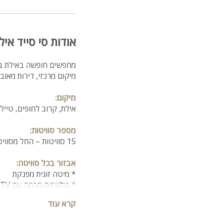
אודות סי סייד איל
מחפשים חופשה באילת בלי
מיקום מרכזי, דירות מאוב
מיקום:
אילת, קרוב לחופים, טיילת
מספר סוויטות:
15 סוויטות – החל מסוויטות סטודיו ועד סוויטות עם 3 חדרים.
אבזור בכל סוויטה:
* מיטה זוגית מפנקת
* טלוויזיה חכמה עם NEXT TV
* מטבחון עם מקרר, כירי
קרא עוד
* חדר רחצה מודרני
* מרפסת פרטית עם נוף 