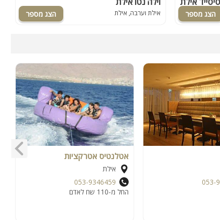
וילה נטו אילת
ע
אילת וערבה, אילת
א
אטלנטיס אטרקציות
י
אילת
053-9346459
053-
החל מ-110 שח לאדם