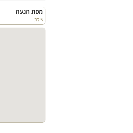
* מיזוג אוויר
מפת הגעה
אבזור המתחם המשותף ח
אילת
* בריכת שחייה חיצונית
* גינה ירוקה
* טרסת שמש מרווחת
* לובי כניסה ממוזג
קהל יעד:
מתאים לזוגות, משפחות ו