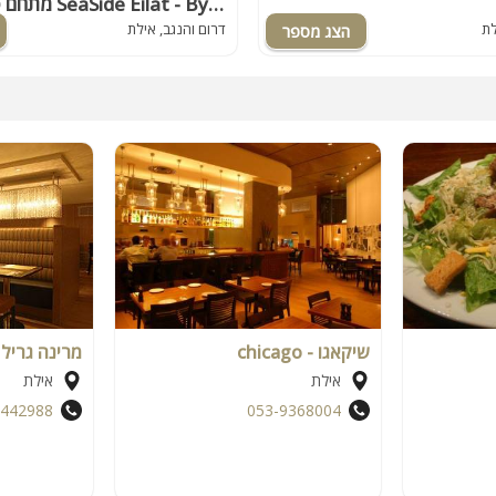
מתחם סיסייד אילת SeaSide Eilat - By SEAELO
לת
דרום והנגב, אילת
שיקאגו - chicago
מרינה גריל
אילת
אילת
9442988
053-9368004