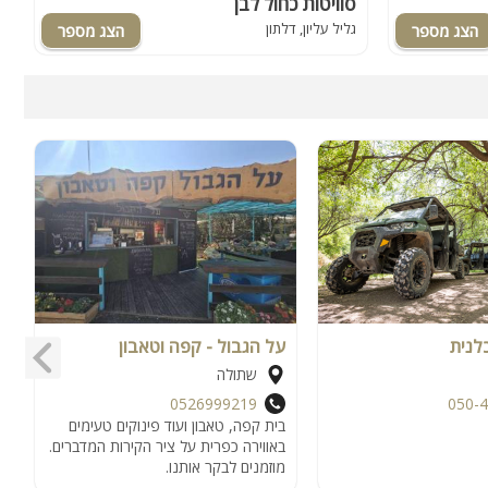
סוויטות כחול לבן
ג
גליל עליון, דלתון
ג
לנית
על הגבול - קפה וטאבון
ה
שתולה
0526999219
050-
בית קפה, טאבון ועוד פינוקים טעימים
באווירה כפרית על ציר הקירות המדברים.
מוזמנים לבקר אותנו.