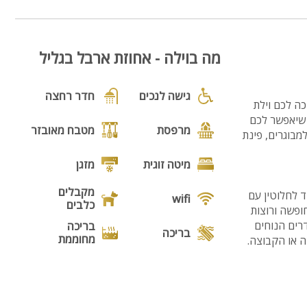
מה בוילה - אחוזת ארבל בגליל
גישה לנכים
חדר רחצה
ה לכם וילת
 שיאפשר לכם
מרפסת
מטבח מאובזר
מבוגרים, פינת
מיטה זוגית
מזגן
מקבלים
 לחלוטין עם
wifi
כלבים
חופשה ורוצות
דרים הנוחים
בריכה
בריכה
מחוממת
ה או הקבוצה.
גקוזי
נוף
ת המשחקים
וצלות, ערסל נעים
מנגל
פינת מנגל