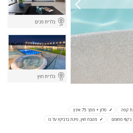
גלרית פנים
29
גלרית חוץ
33
נת קפה
סלון + מסך 75 אינץ
ג'קוזי מחומם
מטבח חוץ, פינת ברביקיו על גז