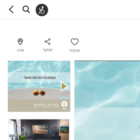
שיתוף
מפה
אהבתי
2/44
גלריה כללית
44