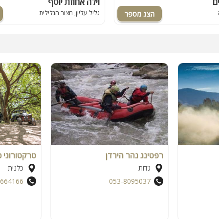
ם
וילה אחוזת יוסף
גליל עליון, חצור הגלילית
רפטינג נהר הירדן
טרקטורוני כ
גדות
כלנית
4664166
053-8095037