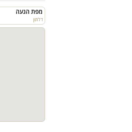
וג'קוזי סופט טאב חם ומ
אתם מעדיפים להתרווח בסל
מפת הגעה
דלתון
נקודות חשובות:
מקבלים בעלי חיים
קיימת נגישות לבעלי מוגבל
ישנה הגבל רעש במתחם 
מחירון אחוזת ארבל בגלי
אמצע שבוע:
לילה 1 - 3,000 ש"ח | 2 לילות 5,000 ש"ח
סופ"ש:
לילה 1 - 4,000 ש"ח | 2 לילות 7,000 ש"ח
תוספת ילד, 150 ש"ח | תוספת מבוגר 200 ש"ח
המחירים המוצגים באתר 
מספר חדרים ומבנה הוי
4 חדרי שינה
2 חדרי רחצה עם מקלחת ושירותים
חדר שירותים נוסף