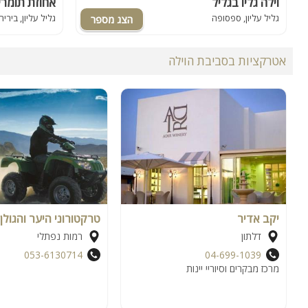
וילה גליו בגליל
אחוזת תומרי
גליל עליון, ספסופה
גליל עליון, ביריה
אטרקציות בסביבת הוילה
יקב אדיר
טרקטורוני היער והגולן
דלתון
רמות נפתלי
053-6130714
04-699-1039
מרכז מבקרים וסיוריי יינות