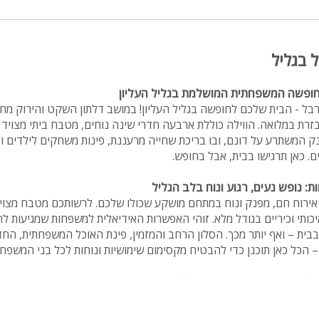
 בגליל
חופשה המשפחתית המושלמת בגליל העליון
בל - הבית שלכם לחופשה בגליל העליון! במושב דלתון השקט והירוק מחכ
בזרת במלואה. הווילה כוללת ארבעה חדרי שינה נוחים, מטבח ביתי מצויד
ק המשתרע על דונם, ובו בריכת שחייה מרעננת, פינות משחקים לילדים ול
ם. כאן תרגישו בבית, אבל בחופש.
ת: נופש נעים, רגוע ונוח בלב הגליל
אירוח חם, מפנק ונוח במתחם מושקע שכולו שלכם. לרשותכם מטבח מצויד
יכותי וכיריים בגודל מלא. זוהי האפשרות האידיאלית למשפחות שמגיעות ל
בבית – ואף יותר מכך. הסלון הרחב והמזמין, פינת האוכל המשפחתית, הח
הכל כאן תוכנן כדי להבטיח מקסימום שימושיות ונוחות לכל בני המשפח
ג'קוזי ספא ושפע הפתעות לילדים
בהנאה צרופה בחוץ, לצד הבריכה המטופחת שלנו. הילדים יתאהבו בפינ
, כדורגל ופינג פונג. מבוגרים ייהנו ממיטות שיזוף מפנקות, פינות ישיבה מ