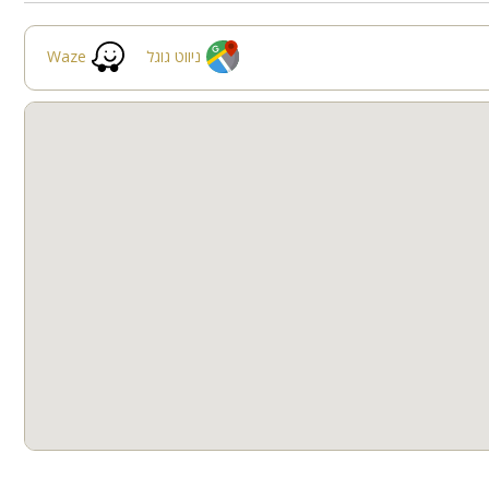
לות, ובין אם
פינות ישיבה
תאורת גן
ניווט גוגל
Waze
גינה
בריכה מקורה
בריכת זרמים
חצר
ספא
קבוצות גדולות
חדרי שינה