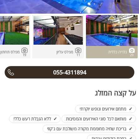
גלריה כללית
מפלס עליון
מפלס תחתון
19
11
29
055-4311894
על קצה המזלג
מתחם אירועים ונופש יוקרתי
מותאם לכל סוגי האירועים והמסיבות
ללא הגבלת רעש כלל!
בריכת שחיה מחוממת מקורה משולבת עם ג'קוזי
רחבת ריקודים ענקית