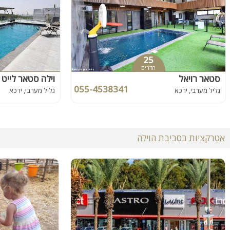
25
חדרים
סטאר רויאל
וילה סטאר לייט
055-4538341
גליל מערבי, ירכא
גליל מערבי, ירכא
אטרקציות בסביבת הוילה