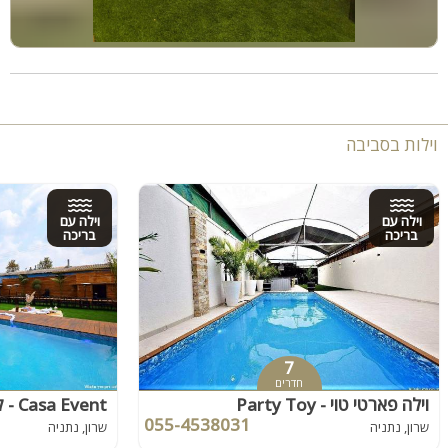
וילות בסביבה
וילה עם
וילה עם
בריכה
בריכה
7
חדרים
וילה פארטי טוי - Party Toy
Casa Event - קאסה איוונט
055-4538031
שרון, נתניה
שרון, נתניה