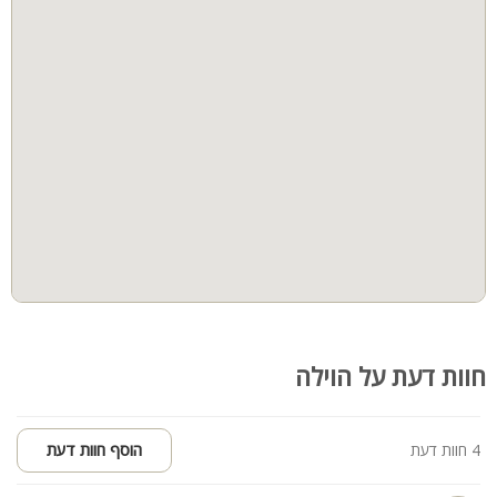
קהל יעד:
האירוח מתאים לימי הולדת, הצעות נישואין, מסיבות רווקות ורווקים,
ערבי גיבוש וימי כיף.
עד 80 אורחים באירועים, ועד 8 אורחים ללינה.
חוות דעת על הוילה
4 חוות דעת
הוסף חוות דעת