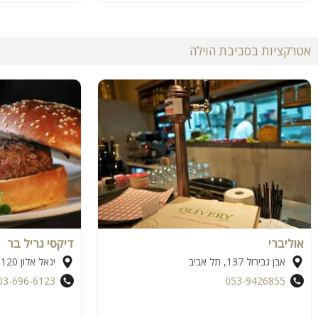
אטרקציות בסביבת הוילה
אוליברי
דיקסי גריל בר
אבן גבירול 137, תל אביב
יגאל אלון 120, תל אביב
03-696-6123
053-9426855