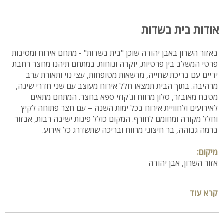
אודות בית בשדות
באזור השרון באבן יהודה שוכן "בית בשדות" - מתחם אירוח ומסיבות
פרטי המשלב בין פרטיות, יוקרה ונוחות. במתחם תיהנו מחצר רחבת
ידיים עם בריכת שחייה, מדשאות מטופחות, עצי נוי ותאורת ערב
מרהיבה. בתוך הבית תמצאו חלל אירוח מעוצב עם שני חדרי שינה,
מטבח מאובזר, סלון מרווח וג'קוזי ספא בחצר. המתחם מתאים
לאירועים ולחוויית אירוח בכל ימות השנה – עם חצר פתוחה לקיץ
וחלל מקורה ומחומם לחורף. המקום כולל פינות ישיבה רבות, אבזור
ברמה גבוהה, בר חיצוני מרווח ובריכה שתשדרג כל אירוע.
מיקום:
אזור השרון, אבן יהודה
מספר חדרים:
קרא עוד
2 חדרי שינה
חדר רחצה עם מקלחת ושירותים