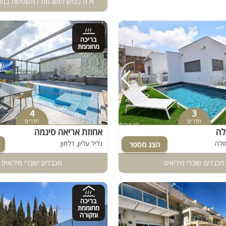
וילת נופש מושלמת למשפחות במח
בריכה
מחוממת
4
3
חדרים
חדרים
לה
אחוזת אריאה סינמה
ולה
גליל עליון, דלתון
מכבדים שוברי מילואים
מכבדים שוברי מילואים
בריכה
מחוממת
ומקורה