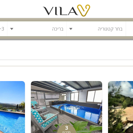
בריכה
בריכה
משחקייה לילדים
בריכה מחוממת
פינת מנגל
להשכרה
סאונה
קריוקי
גקוזי
3
חדרים