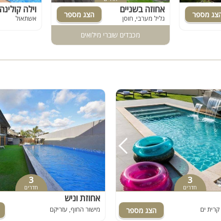
שולחן סנוקר
אחוזה בשניים
וילה קולינה
גליל מערבי, חוסן
אשתאול
פלייסטיישן
מכבדים שוברי מילואים
Xbox
ארוחת בוקר
שולחן פוקר
מקרן
גישה לנכים
קבוצות גדולות
בריכה מקורה
מערכת הגברה
3
3
מסך lcd
חדרים
חדרים
מרפסת
אחוזת וניש
קרית ים
מישור החוף, עזריקם
מטבח