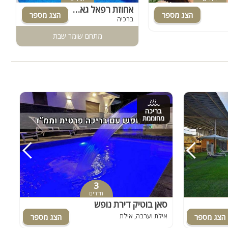
אחוזת רפאל גארדן
פ
ברכיה
ג
מתחם שומר שבת
בריכה
מחוממת
3
חדרים
סאן בוטיק דירת נופש
אילת וערבה, אילת