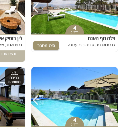
4
חדרים
וילה נוף האגם
לין בוטיק א
כנרת וטבריה, פוריה כפר עבודה
דרום והנגב, אי
חדש באתר -
בריכה
מחוממת
4
חדרים