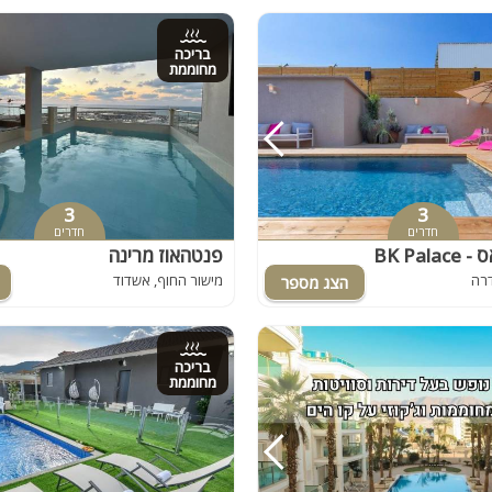
בריכה
מחוממת
3
3
חדרים
חדרים
BK Pal
פנטהאוז מרינה
דרה
מישור החוף, אשדוד
בריכה
מחוממת