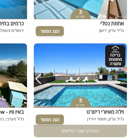
3
חדרים
אחוזת נטלי
כרמים בתיר
גליל עליון, דישון
ירושלים והשפלה
בריכה
מחוממת
ומקורה
3
חדרים
וילה מאיורי ריזורט
באיו וויו - Baio View
גליל עליון, משמר הירדן
גליל מערבי, כפ
מכבדים שוברי מילואים