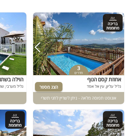
בריכה
מחוממת
3
חדרים
אחוזת קסם הנוף
הוילה בשתו
גליל עליון, עין אל אסד
גליל מערבי, שת
אוגוסט תפוסה מלאה - ניתן לשריין לחגי תשרי
בריכה
בריכה
מחוממת
מחוממת