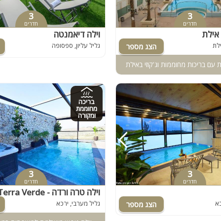
3
3
חדרים
חדרים
אילת
וילה דיאמנטה
לת
גליל עליון, ספסופה
ות עם בריכות מחוממות וג'קוזי באילת
בריכה
מחוממת
ומקורה
3
3
חדרים
חדרים
וילה טרה ורדה - Terra Verde
כא
גליל מערבי, ירכא