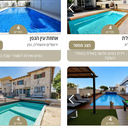
4
4
חדרים
חדרים
ילת
אחוזת עין הגפן
לת
ירושלים והשפלה, גפן
 דירת נופש חדשה באילת במחירי
נופש ואירוח לשומרי שבת ב
השקה!
4
4
חדרים
חדרים