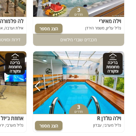
3
חדרים
וילה מאיורי
לה פלמורה 
גליל עליון, משמר הירדן
אילת וערבה, אי
מכבדים שוברי מילואים
דירות וסוויט
בריכה
בריכה
מחוממת
מחוממת
ומקורה
ומקורה
3
חדרים
וילה גולדן R
אחוזת ג'יזל
גליל מערבי, עבדון
גליל מערבי, יר