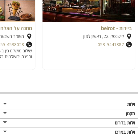
ביירות - beirot
מחנה על הצלח
לישנסקי 22, ראשון לציון
משמר השבעה
055-4538028
053-9441387
שילוב מושלם בין בש
וחגיגה ירושלמית ב
וילות
תקנון
וילות בדרום
וילות במרכז