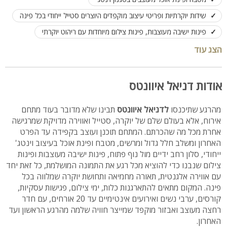
שידות יוקרתיות ופריטי עיצוב מוקפדים היוצרים סטייל ייחודי בכל פינה
פינות ישיבה מעוצבות, פינות צילום מיוחדות עם ריהוט יוקרתי
תאורה מחמיאה היוצרת אווירה קסומה ומיוחדת
הצג עוד
נוף מרהיב הנשקף מהסלון ומוסיף קסם לכל רגע
חדר רחצה אסתטי מאובזר מלא בסטייל
אודות דניאל איוונטס
האירוח במקום מותאם לעד 20 אורחים
מהרגע שתיכנסו
לדניאל איוונטס
תבינו שלא מדובר בעוד מתחם
אירוח, אלא בעולם שלם של יוקרה, סטייל ואווירה מדויקת שמרגישה
אחרת מכל מה שהכרתם. המתחם תוכנן ועוצב בקפידה עד הפרט
האחרון ומשלב חלל גדול ומרשים, מטבח ופינת אוכל בעיצוב וינטג'
ייחודי, סלון רחב ידיים מול נוף פתוח, פינות ישיבה מעוצבות ופינות
צילום שנבנו כדי להוציא מכל רגע את התמונה המושלמת, כל זאת יחד
עם אווירה אלגנטית, תאורה מחמיאה ותחושת יוקרה שמלווה בכל
פינה. המקום מתאים להתארגנות כלות, ימי צילום, פגישות עסקיות,
קורסים, ערבי נשים ואירועים אינטימיים עד 20 אורחים, עם חדר
רחצה מעוצב ואבזור מוקפד שמייצר חוויה שלמה מהרגע הראשון ועד
האחרון.