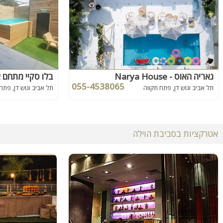
נאריה האוס - Narya House
בלו סקיי מתחם א
055-4538065
תל אביב וגוש דן, פתח תקווה
תל אביב וגוש דן, פתח
אטרקציות בסביבת הוילה