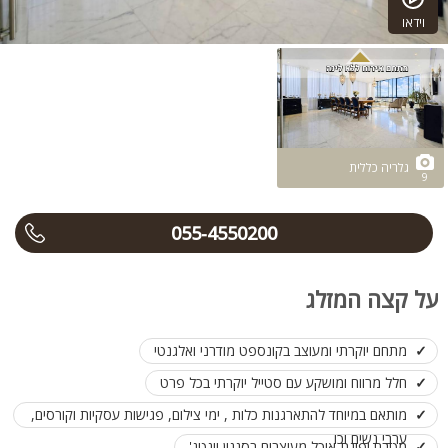
וידאו
גלריה כללית
9
055-4550200
על קצה המזלג
מתחם יוקרתי ומעוצב בקונספט מודרני ואלגנטי
חלל מרווח ומושקע עם סטייל יוקרתי בכל פרט
מותאם במיוחד להתארגנות כלות , ימי צילום, פגישות עסקיות וקורסים,
ערבי נשים וכו
מטבח ופינת אוכל מעוצבים בסגנון וינטג'