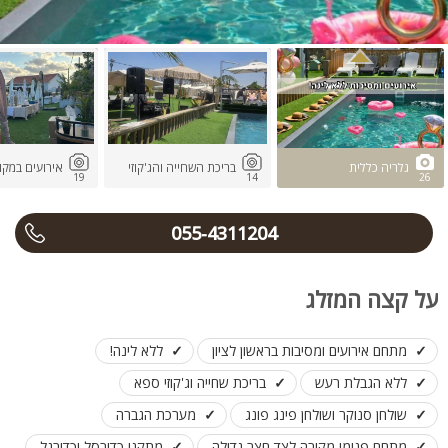
גלריה כללית
בריכת השחייה והג'קוזי
אירועים במקו
19
14
26
055-4311204
על קצה המזלג
מתחם אירועים ומסיבות בראשון לציון
ללא לינה!
ללא הגבלת רעש
בריכת שחייה וג'קוזי ספא
שולחן סנוקר ושולחן פינג פונג
מערכת הגברה
מתחם פנימי מקורה לצד חצר גדולה
מתקני כדורסל וכדורגל