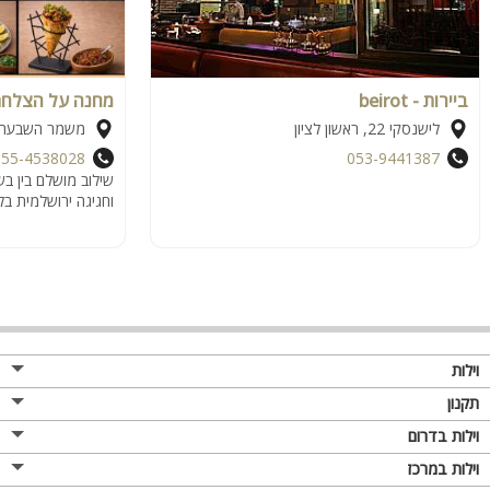
ביירות - beirot
מחנה על הצלח
לישנסקי 22, ראשון לציון
משמר השבעה
055-4538028
053-9441387
שילוב מושלם בין בש
וחגיגה ירושלמית ב
וילות
תקנון
וילות בדרום
וילות במרכז