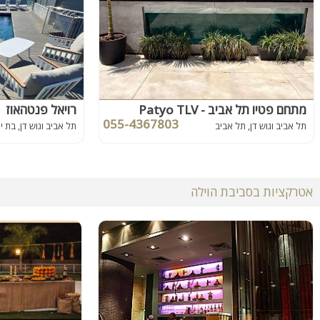
מתחם פטיו תל אביב - Patyo TLV
רויאל פנטהאוז
055-4367803
תל אביב וגוש דן, תל אביב
תל אביב וגוש דן, בת י
אטרקציות בסביבת הוילה