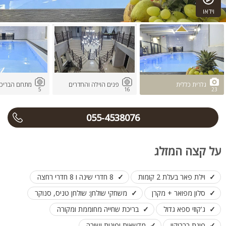
וידאו
גלרית כללית
פנים הוילה והחדרים
מתחם הבריכה
5
16
23
055-4538076
על קצה המזלג
וילת פאר בעלת 2 קומות
8 חדרי שינה ו 8 חדרי רחצה
סלון מפואר + מקרן
משחקי שולחן: שולחן טניס, סנוקר
ג'קוזי ספא גדול
בריכת שחייה מחוממת ומקורה
פינת ברביקיו
מדשאות ופינות ישיבה