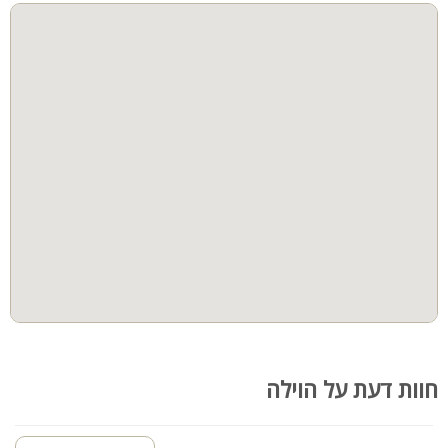
קהל יעד:

מנגל
פינת מנגל
וילת המלכים מתאימה לאירוח משפחות, קבוצות ומספר זוגות. לינה מותאמת עד 
פינות ישיבה
תאורת גן
גינה
בריכה מקורה
בריכת זרמים
הוט טאב
חצר
ספא
קבוצות גדולות
חוות דעת על הוילה