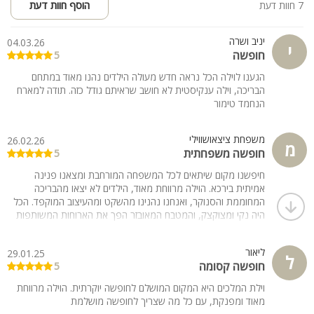
7 חוות דעת
הוסף חוות דעת
יניב ושרה
04.03.26
י
חופשה
5
הגענו לוילה הכל נראה חדש מעולה הילדים נהנו מאוד במתחם
הבריכה, וילה ענקיסטית לא חושב שראיתם גודל כזה. תודה למארח
הנחמד טימור
משפחת ציצאושווילי
26.02.26
מ
חופשה משפחתית
5
חיפשנו מקום שיתאים לכל המשפחה המורחבת ומצאנו פנינה
אמיתית בירכא. הוילה מרווחת מאוד, הילדים לא יצאו מהבריכה
המחוממת והסנוקר, ואנחנו נהנינו מהשקט ומהעיצוב המוקפד. הכל
היה נקי ומצוקצק, והמטבח המאובזר הפך את הארוחות המשותפות
לתענוג. מומלץ בחום
ליאור
29.01.25
ל
חופשה קסומה
5
וילת המלכים היא המקום המושלם לחופשה יוקרתית. הוילה מרווחת
מאוד ומפנקת, עם כל מה שצריך לחופשה מושלמת