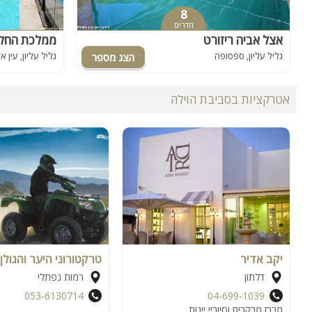
8
חדרים
אצל אביה ריזורט
ממלכת החלו
גליל עליון, ספסופה
גליל עליון, עין 
אטרקציות בסביבת הוילה
יקב אדיר
טרקטורוני היער והגולן
דלתון
רמות נפתלי
053-6130714
04-699-1039
מרכז מבקרים וסיוריי יינות