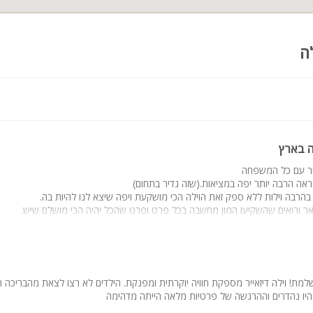
ה
ה בארץ
ייר עם כל המשפחה
אה הרבה יותר יפה במציאות.(שזה נדיר בתחום)
הרבה וילות ללא ספק זאת הוילה הכי מושקעת ויפה שיצא לנו להיות בה.
ר ורואים שהשקיעו המון מחשבה בכל פרט ופרט שהכל יהיה הכי מושלם שיש.
י פרטים בשביל שהאורחים יקבלו מקסימום תמורה למחיר.
ין לאומי ורף חדש לכל הוילות באיזור הצפון
יר אותנו בלי מילים ותמיד היה זמין לכל דבר וכל בקשה.
את הביקורת אני ממליץ בחום לא לחשוב פעמיים ובמידה ופנוי זכיתם!
וב ושוב
מת! וילה דיזאייר מספקת חוויה יוקרתית ומפנקת. הילדים לא רצו לצאת מהבריכה 
יקר על הכל !!!
היו נהדרים וההרגשה של פרטיות מלאה הייתה מדהימה