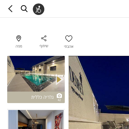
שיתוף
מפה
אהבתי
2/42
גלריה כללית
42