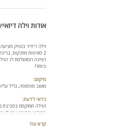
אודות וילה דיזאיי
2 סוויטות מפנקות, ברי
הפינה המושלמת לו. הויל
ביותר!
מיקום:
מושב ספסופה, גליל עליו
כדאי לדעת:
הוילה ממוקמת בסביבת מג
בחודשי החורף ניתן לשכור את
קרא עוד
מספר חדרים:
סך הכל 7 חדרי שינה