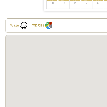
10
9
8
7
6
ניווט גוגל
Waze
האירוח מושלם למשפחות, קבוצות, זוגות, ימי כיף וגיבוש, שבתות חתן. לציבור הדתי, יש בית כנסת במרחק 4 דקות