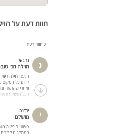
חוות דעת על הויל
2 חוות דעת
נתנאל
נ
הוילה הכי טוב
הגענו לוילה דיזא
קודם כל המקום נר
ואחרי שהתארחנו ב
הכל מושקע ומפוא
הכל מתוכנן לפרט
ללא ספק סטנדרט ב
ירדנה
שאולי הבעלים השא
י
מושלם
אז לכל מי שקורא 
אין ספק שנחזור ש
פשוט חופשה מושל
תודה רבה שאולי ה
המתקנים לילדים 