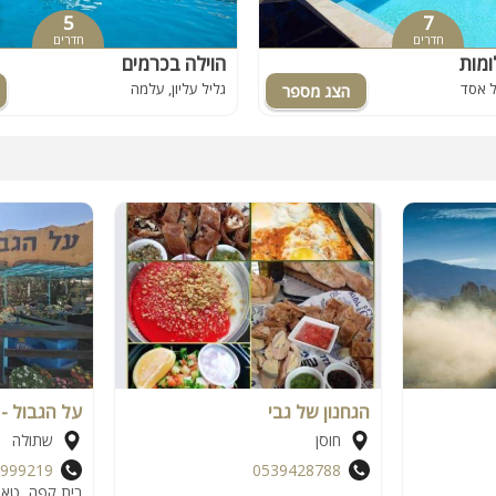
5
7
חדרים
חדרים
מות
הוילה בכרמים
אל אסד
גליל עליון, עלמה
הגחנון של גבי
על הגבול - 
חוסן
שתולה
999219
0539428788
בית קפה, טאבו