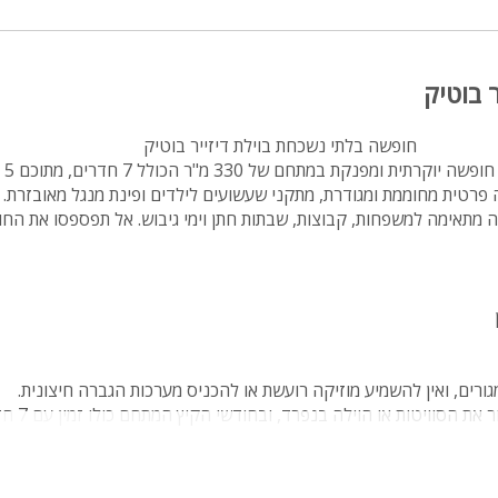
ר בוטיק
חופשה בלתי נשכחת בוילת דיזייר בוטיק
וילה 
כה פרטית מחוממת ומגודרת, מתקני שעשועים לילדים ופינת מנגל מאובזרת.
ה מתאימה למשפחות, קבוצות, שבתות חתן וימי גיבוש. אל תפספסו את הח
ן
ורים, ואין להשמיע מוזיקה רועשת או להכניס מערכות הגברה חיצונית.
 הסוויטות או הוילה בנפרד, ובחודשי הקיץ המתחם כולו זמין עם 7 חדרי שינה.