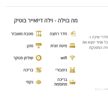
10
מה בוילה - וילה דיזאייר בוטיק
חדר רחצה
מטבח מאובזר
דיזייר בוטיק מציעה חופשה יוקרתית ומפנקת במתחם של 330 מ"ר הכולל 7 חדרים, מתוכם 5 חדרי שינה ו-
 כל אחד ימצא את
מיטה זוגית
מזגן
וויה המפנקת
wifi
שולחן סנוקר
גימבורי
בריכה
בריכה
גקוזי
מחוממת
מנגל
פינת מנגל
פינות ישיבה
תאורת גן