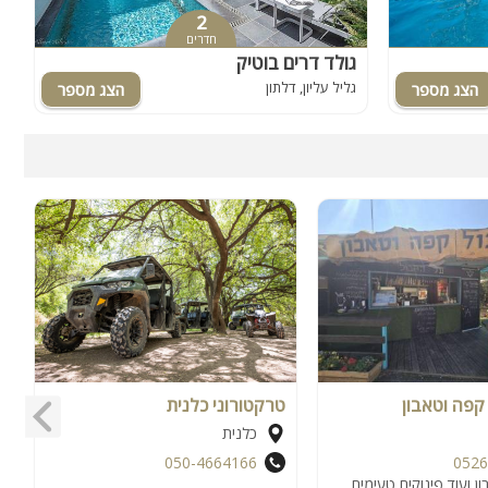
2
חדרים
גולד דרים בוטיק
ק
גליל עליון, דלתון
ג
קפה וטאבון
טרקטורוני כלנית
י
כלנית
050-4664166
0526
ן ועוד פינוקים טעימים
י