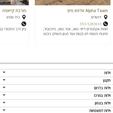
Alpha Team אלפא טים
חורבת קייאפה
ירושלים
בית שמש
053-5283633
חוויות אקסטרים לייזר-טאג, ווטר-טאג, פיינטבול,
ציון דרך היסטורי ב
תחנות מטווחי חץ וקשת ועוד מגוון משחקי גיבוש
וילות
תקנון
וילות בדרום
וילות במרכז
וילות בצפון
וילות למשפחות