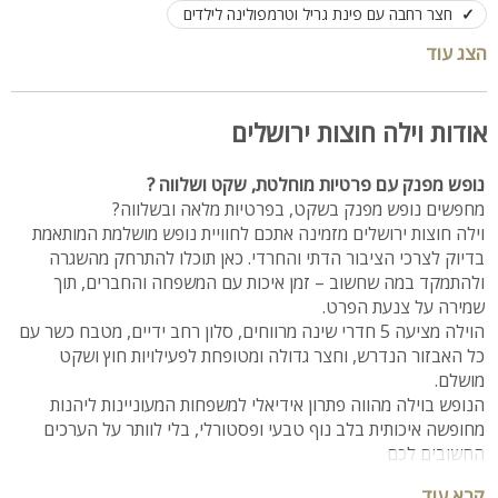
חצר רחבה עם פינת גריל וטרמפולינה לילדים
מערכת מיזוג אוויר בכל חדרי הוילה
קיים מרחב מוגן
הצג עוד
עד 20 אורחים ללינה – מתאים למשפחות גדולות וקבוצות
קרוב לאטרקציות טבע ותרבות באזור ירושלים – מסלולי טיול, מעיין
אודות וילה חוצות ירושלים
מוצא ועוד
נופש מפנק עם פרטיות מוחלטת, שקט ושלווה ?
מחפשים נופש מפנק בשקט, בפרטיות מלאה ובשלווה?
וילה חוצות ירושלים מזמינה אתכם לחוויית נופש מושלמת המותאמת
בדיוק לצרכי הציבור הדתי והחרדי. כאן תוכלו להתרחק מהשגרה
ולהתמקד במה שחשוב – זמן איכות עם המשפחה והחברים, תוך
שמירה על צנעת הפרט.
הוילה מציעה 5 חדרי שינה מרווחים, סלון רחב ידיים, מטבח כשר עם
כל האבזור הנדרש, וחצר גדולה ומטופחת לפעילויות חוץ ושקט
מושלם.
הנופש בוילה מהווה פתרון אידיאלי למשפחות המעוניינות ליהנות
מחופשה איכותית בלב נוף טבעי ופסטורלי, בלי לוותר על הערכים
החשובים לכם
קרא עוד