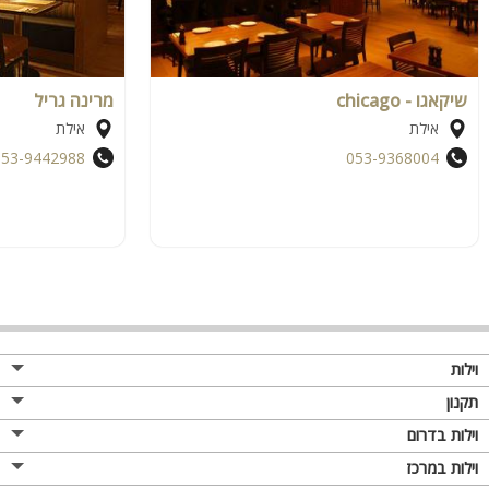
שיקאגו - chicago
מרינה גריל
אילת
אילת
053-9442988
053-9368004
וילות
תקנון
וילות בדרום
וילות במרכז