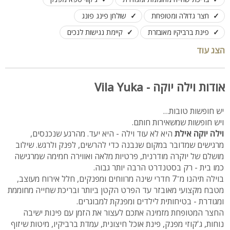
חצר גדולה ומטופחת
שולחן פינג פונג
פינת ברביקיו מאובזרת
קיימת נגישות לנכים
מתאימה למשפחות קבוצות ואירועים
הצג עוד
לינה עד 23 אורחים, אירוח עד 70 אורחים
אודות וילה יוקה - Vila Yuka
יש חופשות טובות…
ויש חופשות שמשאירות חותם.
וילה יוקה אילת
היא לא עוד וילה - היא יעד. מהרגע שנכנסים,
מרגישים שמדובר במקום שנבנה כדי להרשים, לפנק ולרגש. שילוב
מושלם של יוקרה מודרנית, פרטיות מלאה ואווירה חמימה שמרגישה
כמו בית - רק בסטנדרט הרבה יותר גבוה.
בוילה תיהנו מ־7 חדרי שינה מרווחים ומפנקים, חלל אירוח מעוצב,
מטבח מקצועי מאובזר עד הפרט הקטן ביותר ובריכת שחייה מחוממת
ומגודרת - בטיחותית לילדים ומפנקת למבוגרים.
החצר המטופחת מזמינה אתכם לעצור את הזמן עם פינות ישיבה
נוחות, ג'קוזי מפנק, פינת אוכל חיצונית, עמדת ברביקיו, מיטות שיזוף