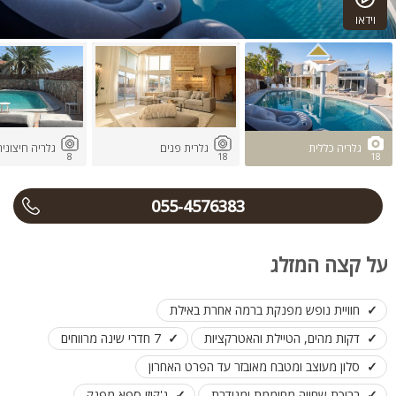
וידאו
גלריה כללית
גלרית פנים
גלריה חיצוני
8
18
18
055-4576383
על קצה המזלג
חוויית נופש מפנקת ברמה אחרת באילת
דקות מהים, הטיילת והאטרקציות
7 חדרי שינה מרווחים
סלון מעוצב ומטבח מאובזר עד הפרט האחרון
בריכת שחייה מחוממת ומגודרת
ג'קוזי ספא מפנק