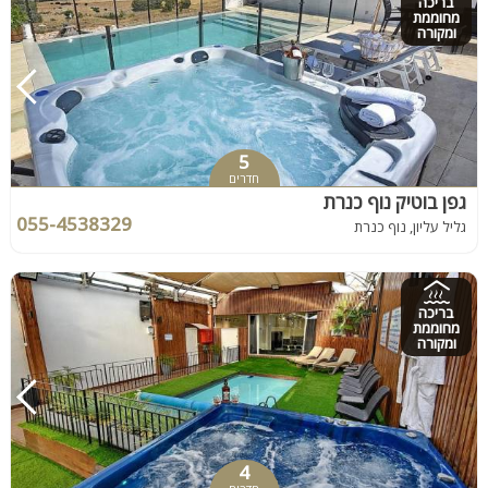
בריכה
מחוממת
ומקורה
5
חדרים
גפן בוטיק נוף כנרת
055-4538329
גליל עליון, נוף כנרת
בריכה
מחוממת
ומקורה
4