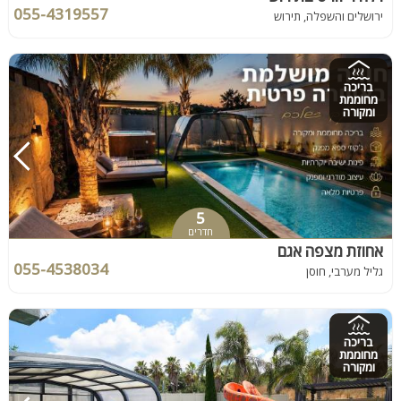
055-4319557
ירושלים והשפלה, תירוש
בריכה
מחוממת
ומקורה
5
חדרים
אחוזת מצפה אגם
055-4538034
גליל מערבי, חוסן
בריכה
מחוממת
ומקורה