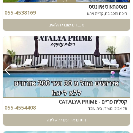
חדרים
גאסטהאוס איוונטס
055-4538169
חיפה והסביבה, קריית אתא
מכבדים שוברי מילואים
קטליה פריים - CATALYA PRIME
055-4554408
תל אביב וגוש דן, בית עובד
מתחם אירועים ללא לינה