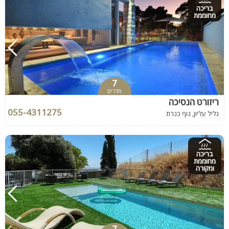
בריכה
מחוממת
7
חדרים
ריזורט הנסיכה
055-4311275
גליל עליון, נוף כנרת
בריכה
מחוממת
ומקורה
7