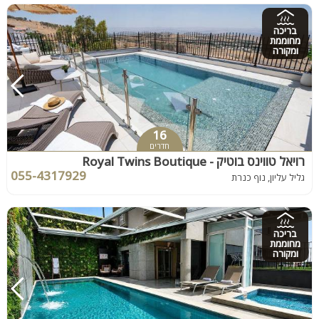
בריכה
מחוממת
ומקורה
16
חדרים
רויאל טווינס בוטיק - Royal Twins Boutique
055-4317929
גליל עליון, נוף כנרת
בריכה
מחוממת
ומקורה