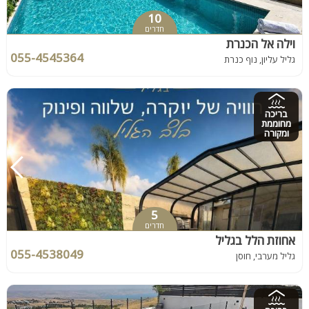
10
חדרים
וילה אל הכנרת
055-4545364
גליל עליון, נוף כנרת
בריכה
מחוממת
ומקורה
5
חדרים
אחוזת הלל בגליל
055-4538049
גליל מערבי, חוסן