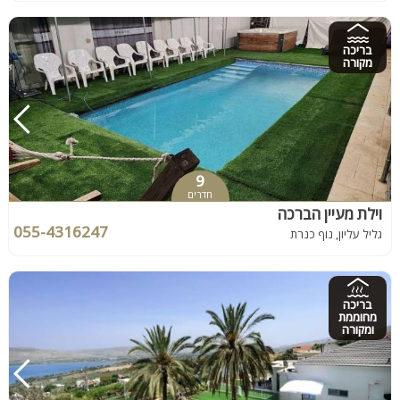
בריכה
מקורה
9
חדרים
וילת מעיין הברכה
055-4316247
גליל עליון, נוף כנרת
בריכה
מחוממת
ומקורה