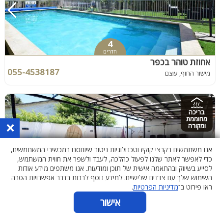
4
חדרים
אחוזת טוהר בכפר
055-4538187
מישור החוף, עוצם
בריכה
מחוממת
×
ומקורה
אנו משתמשים בקבצי קוקיז וטכנולוגיות ניטור שיוחסנו במכשירי המשתמשים,
כדי לאפשר לאתר שלנו לפעול כהלכה, לעבד ולשפר את חווית המשתמש,
לסייע בשיווק ובהתאמה אישית של תוכן ומודעות. אנו משתפים מידע אודות
השימוש שלך עם צדדים שלישיים. למידע נוסף לרבות בדבר אפשרויות הסרה
8
ראו פירוט ב־
מדיניות הפרטיות
.
חדרים
אצל אביה ריזורט
אישור
055-4554244
גליל עליון, ספסופה