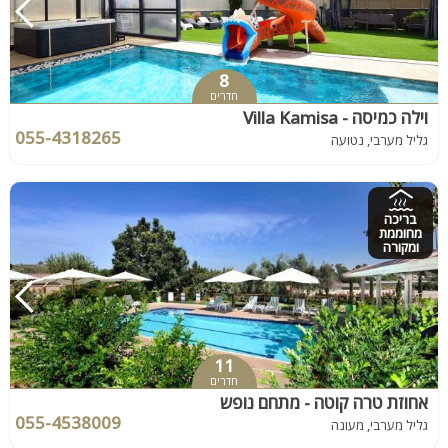
8
חדרים
וילה כמיסה - Villa Kamisa
055-4318265
גליל מערבי, נטועה
בריכה
מחוממת
ומקורה
11
חדרים
אחוזת טרה קוטה - מתחם נופש
055-4538009
גליל מערבי, מעונה