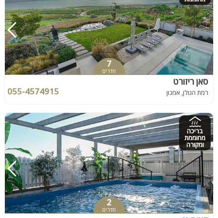
7
חדרים
סאן ריזורט
055-4574915
רמת הגולן, אמנון
בריכה
מחוממת
ומקורה
2
חדרים