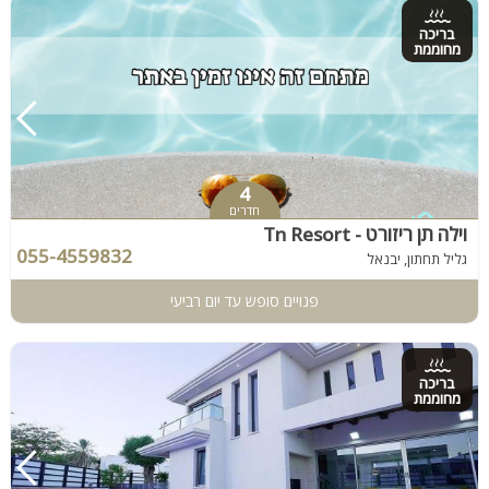
בריכה
מחוממת
4
חדרים
וילה תן ריזורט - Tn Resort
055-4559832
גליל תחתון, יבנאל
פנויים סופש עד יום רביעי
בריכה
מחוממת