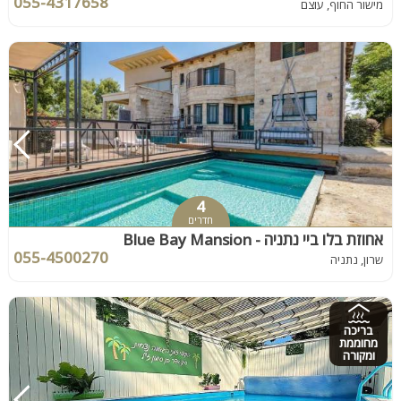
055-4317658
מישור החוף, עוצם
4
חדרים
אחוזת בלו ביי נתניה - Blue Bay Mansion
055-4500270
שרון, נתניה
בריכה
מחוממת
ומקורה