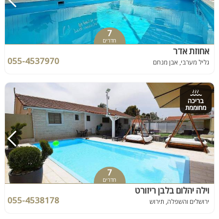
7
חדרים
אחוזת אדר
055-4537970
גליל מערבי, אבן מנחם
בריכה
מחוממת
7
חדרים
וילה יהלום בלבן ריזורט
055-4538178
ירושלים והשפלה, תירוש