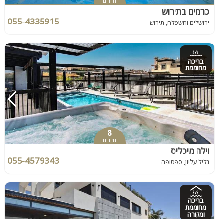
חדרים
כרמים בתירוש
055-4335915
ירושלים והשפלה, תירוש
בריכה
מחוממת
8
חדרים
וילה מיכליס
055-4579343
גליל עליון, ספסופה
בריכה
מחוממת
ומקורה