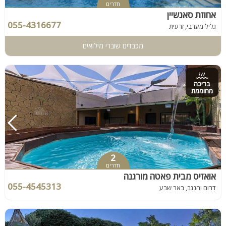
חדרים
אחוזת סאנשיין
055-4316677
גליל מערבי, זרעית
מכבדים שוברי מילואים
בריכה
מחוממת
2
חדרים
אואזיס מבית פאטה מורגנה
055-4545313
דרום והנגב, באר שבע