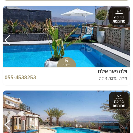
בריכה
מחוממת
5
חדרים
וילה פאר אילת
055-4538253
אילת וערבה, אילת
בריכה
מחוממת