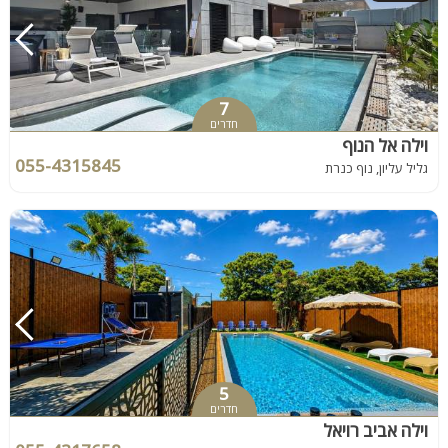
7
חדרים
וילה אל הנוף
055-4315845
גליל עליון, נוף כנרת
5
חדרים
וילה אביב רויאל