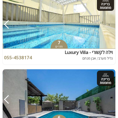
בריכה
מחוממת
7
חדרים
וילה לקשורי - Luxury Villa
055-4538174
גליל מערבי, אבן מנחם
בריכה
מחוממת
6