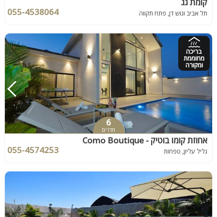
קומת גג
055-4538064
תל אביב וגוש דן, פתח תקווה
בריכה
מחוממת
ומקורה
6
חדרים
אחוזת קומו בוטיק - Como Boutique
055-4574253
גליל עליון, טפחות