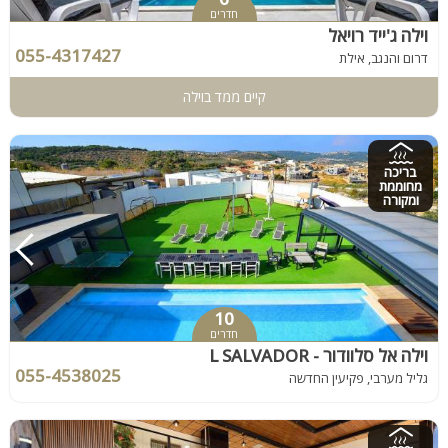
חדרים
וילה ג'ייד רויאל
055-4317427
דרום והנגב, אילת
קיים ממד בוילה
בריכה
מחוממת
ומקורה
10
חדרים
וילה אל סלוודור - L SALVADOR
055-4538025
גליל מערבי, פקיעין החדשה