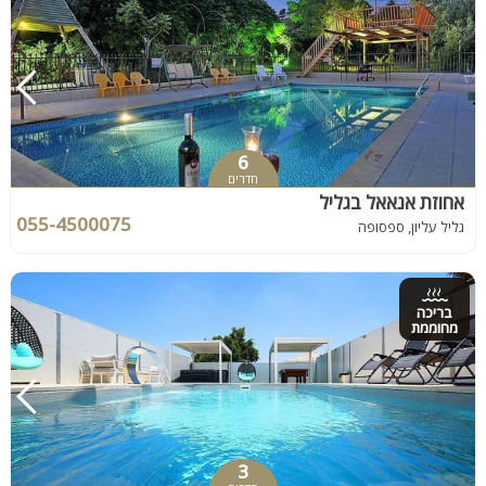
6
חדרים
אחוזת אנאאל בגליל
055-4500075
גליל עליון, ספסופה
בריכה
מחוממת
3