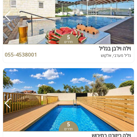
5
חדרים
וילה וילבן בגליל
055-4538001
גליל מערבי, אלקוש
5
חדרים
וילה ריזורט בתירוש