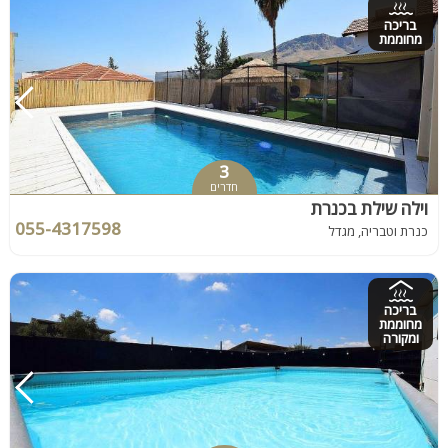
בריכה
מחוממת
3
חדרים
וילה שילת בכנרת
055-4317598
כנרת וטבריה, מגדל
בריכה
מחוממת
ומקורה