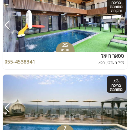
בריכה
מחוממת
ומקורה
25
חדרים
סטאר רויאל
055-4538341
גליל מערבי, ירכא
בריכה
מחוממת
7