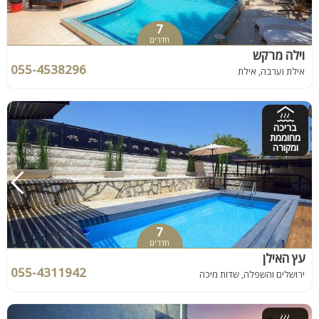
7
חדרים
וילה מרקש
055-4538296
אילת וערבה, אילת
בריכה
מחוממת
ומקורה
7
חדרים
עץ האילן
055-4311942
ירושלים והשפלה, שדות מיכה