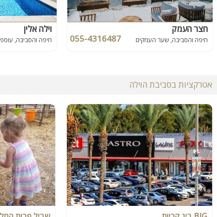
חצר העמק
וילה אלין
055-4316487
חיפה והסביבה, שער העמקים
חיפה והסביבה, עוספי
אטרקציות בסביבת הוילה
BIG ביג קריות
שביל פרות החלב