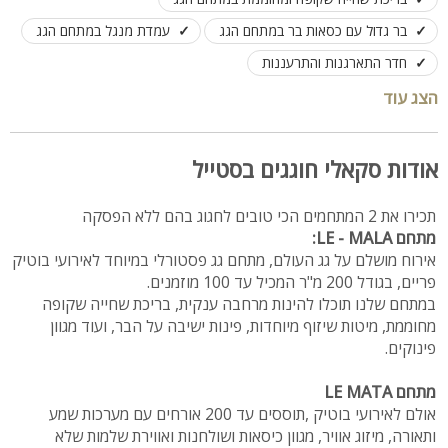
בר גדול עם כסאות בר במתחם הגג
עמדת מנגל במתחם הגג
חדר התארגנות והתרעננות
מערכות הגברה ותאורה מתקדמות ב-2 המתחמים
הצג עוד
שולחנות וכיסאות במתחם האירועים
קיימים 2 מרחבים מוגנים, קיימת נגישות לנכים
אודות סקאלי חוגגים בסטייל
תכירו את 2 המתחמים הכי טובים לחגוג בהם ללא הפסקה
מתחם LE - MALA:
אירוח מושלם על גג העולם, מתחם גג פסטורלי במיוחד לאירועי בוטיק
פריים, בגודל 200 מ"ר המכיל עד 100 מוזמנים.
במתחם שלנו תוכלו להינות מרחבה ענקית, בריכת שחייה שקופה
מחוממת, מיטות שיזוף מיוחדות, פינות ישיבה על הבר, ועוד מגוון
פינוקים.
מתחם LE MATA
אולם לאירועי בוטיק ,תוססים עד 200 אורחים עם מערכות שמע
ותאורה, מיזוג אוויר, מגוון כיסאות ושולחנות ואווירת שלמות שלא