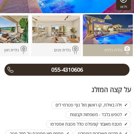
וידאו
גלריה כללית
גלרית פנים
גלרית חוץ
7
11
18
055-4310606
על קצה המזלג
וילה באילת, קו ראשון מול נוף פנורמי לים
לנופש בלבד - משפחות וקבוצות
מטבח מאובזר קומפלט כולל מכונת אספרסו
6 חדרים מאובזרים קומפלט
מתחם חוץ מתפרס על 200 מטר