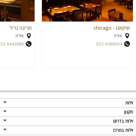
שיקאגו - chicago
מרינה גריל
אילת
אילת
053-9442988
053-9368004
וילות
תקנון
וילות בדרום
וילות במרכז