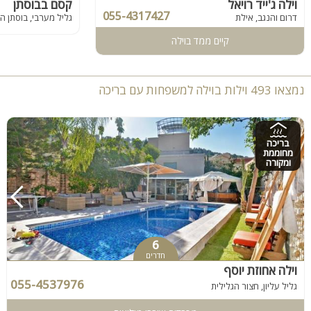
וילה ג'ייד רויאל
קסם בבוסתן
055-4317427
דרום והנגב, אילת
קיים ממד בוילה
נמצאו 493 וילות בוילה למשפחות עם בריכה
בריכה
מחוממת
ומקורה
6
חדרים
וילה אחוזת יוסף
055-4537976
גליל עליון, חצור הגלילית