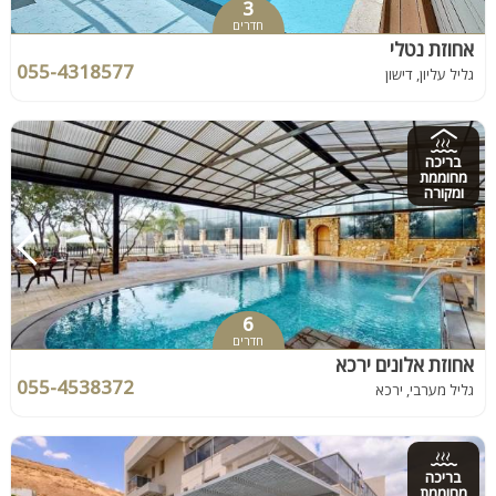
3
חדרים
אחוזת נטלי
055-4318577
גליל עליון, דישון
בריכה
מחוממת
ומקורה
6
חדרים
אחוזת אלונים ירכא
055-4538372
גליל מערבי, ירכא
בריכה
מחוממת