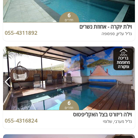
6
חדרים
וילת יוקרה - אחוזת נשרים
055-4311892
גליל עליון, ספסופה
בריכה
מחוממת
ומקורה
6
חדרים
וילה ריזורט בצל האקליפטוס
055-4316824
גליל מערבי, שלומי