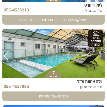
לימן ריזורט
055-4538219
גליל מערבי, לימן
קומפלקס עם 5 וילות פרטיות לנופש, סהכ 15 חדרים
בריכה
מחוממת
ומקורה
7
חדרים
וילה אחוזת אדל
055-4537986
גליל מערבי, עבדון
מכבדים שוברי מילואים