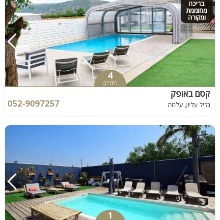
בריכה
מחוממת
ומקורה
4
חדרים
קסם באופק
052-9097257
גליל עליון, עלמה
1