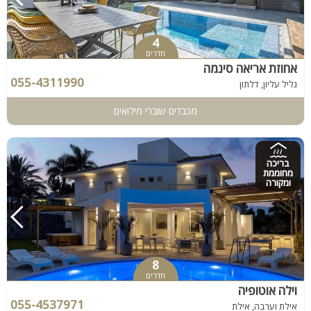
4
חדרים
אחוזת אריאה סינמה
055-4311990
גליל עליון, דלתון
מכבדים שוברי מילואים
בריכה
מחוממת
ומקורה
8
חדרים
וילה אוטופיה
055-4537971
אילת וערבה, אילת