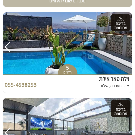
מכבדים שוברי מילואים
בריכה
מחוממת
5
חדרים
וילה פאר אילת
055-4538253
אילת וערבה, אילת
בריכה
מחוממת