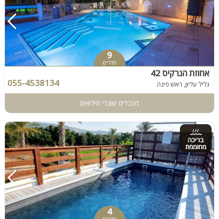
9
חדרים
אחוזת הנרקיס 42
055-4538134
גליל עליון, ראש פינה
מכבדים שוברי מילואים
בריכה
מחוממת
4
חדרים