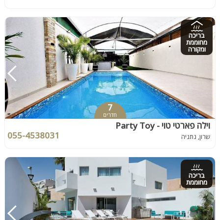
בריכה
מחוממת
ומקורה
7
חדרים
וילה פארטי טוי - Party Toy
055-4538031
שרון, נתניה
בריכה
מחוממת