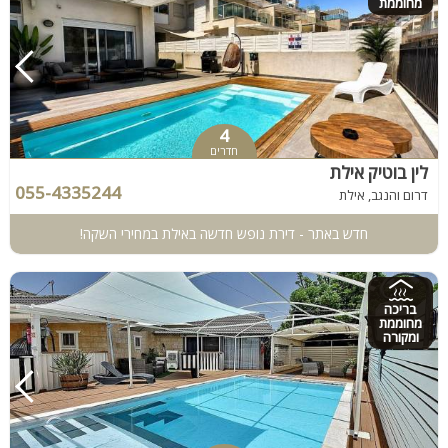
מחוממת
4
חדרים
לין בוטיק אילת
055-4335244
דרום והנגב, אילת
חדש באתר - דירת נופש חדשה באילת במחירי השקה!
בריכה
מחוממת
ומקורה