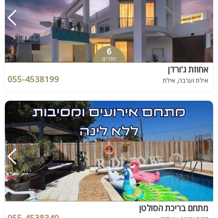
6
חדרים
אחוזת ג'ורדן
055-4538199
אילת וערבה, אילת
מתחם בריכת הסולטן
055-4538340