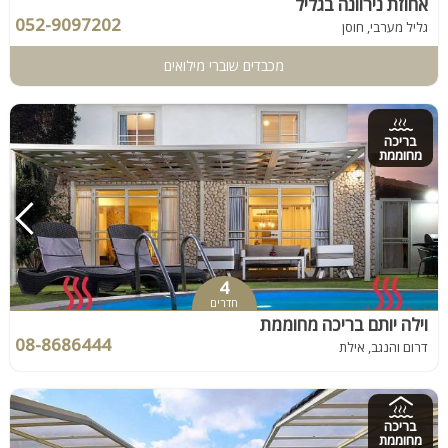
אחוזת נירוונה בגליל
052-9097202
גליל מערבי, חוסן
מכבדים שוברי מילואים
בריכה
מחוממת
4
חדרים
וילה יותם בריכה מחוממת
08-8686444
דרום והנגב, אילת
בריכה
מחוממת