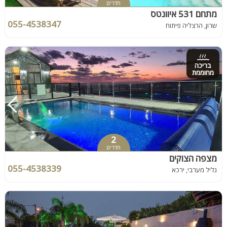
חדרים
מתחם 531 איוונטס
055-4538347
שרון, הרצליה פיתוח
בריכה
מחוממת
2
חדרים
מצפה הצוקים
055-4538339
גליל מערבי, ירכא