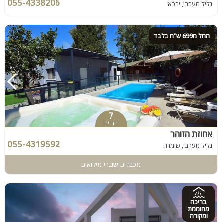
055-4338206
גליל מערבי, ירכא
החל מ699 ש"ח בלבד
7
חדרים
אחוזת הזוהר
055-4319592
גליל מערבי, שומרה
מכבדים שוברי מילואים
בריכה
מחוממת
ומקורה