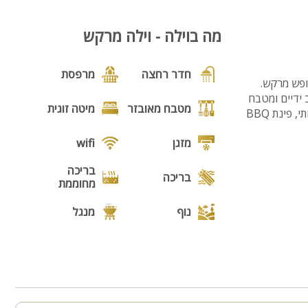
מה בוילה - וילה מרקש
חדר רחצה
מרפסת
ופש מרקש.
רחב ידיים ומטבח
מטבח מאובזר
מיטה זוגית
מאובזר, יציאה לחצר קסומה הכוללת בריכת שחייה משגעת (מחוממת בחודשי החורף) ריהוט גן איכותי, פינת BBQ
מזגן
wifi
בריכה
בריכה
מחוממת
נוף
מנגל
פינת מנגל
פינות ישיבה
תאורת גן
גינה