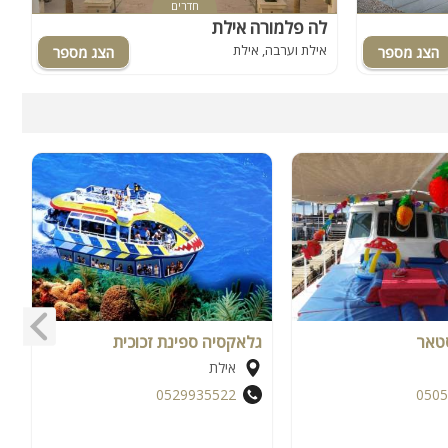
חדרים
לה פלמורה אילת
א
אילת וערבה, אילת
א
סטאר
גלאקסיה ספינת זכוכית
ג
אילת
0529935522
0505
עד