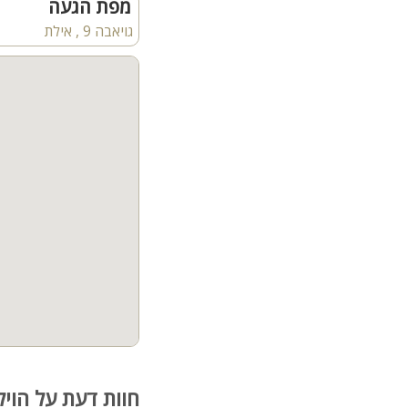
מטבח מאובזר הכולל: מקרר
מפת הגעה
פינת אוכל גדולה
גויאבה 9 , אילת
7 חדרי שינה
אבזור חדרי השינה:
מיטה זוגית מוצעת, מזגן,
המתחם החיצוני:
בריכת שחייה ענקית מחוממת בגודל 6X17 מטר, עו
פינות ישיבה, ערסל, מיטות
שולחן פינג פונג
עמדת BBQ
פינת אוכל
מקרר חיצוני
מדשאות ירוקות
נוף מדהים חמפרץ אילת 
קהל יעד:
הוילה מתאימה לאירוח משפחות
ישנה חניה פרטית ל-7 רכבים
חוות דעת על הויל