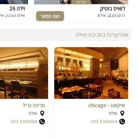
חדרים
לואיס בוטיק
וילה 26
דרום והנגב, אילת
אילת וערבה, אי
אטרקציות בסביבת הוילה
שיקאגו - chicago
מרינה גריל
אילת
אילת
053-9442988
053-9368004