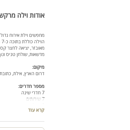
אודות וילה מרקש
מחפשים וילת אירוח גדול
ה
מדשאות, שולחן טניס ונו
מיקום:
דרום הארץ, אילת, כתובת: רחוב גויאבה 9 כ-2 דקות נס
מספר חדרים:
7 חדרי שינה
7 שירותים
6 מקלחות
קרא עוד
פנים הוילה:
סלון + מסך צפייה בגודל 65 אינץ עם חיבור ל-YES