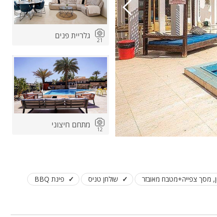
גלריית פנים
21
מתחם חיצוני
12
ן, מסך צפייה+מטבח מאובזר
שולחן טניס
פינת BBQ