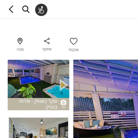
שיתוף
מפה
אהבתי
2/35
שקד באופק - אירוח
בוטיק
35