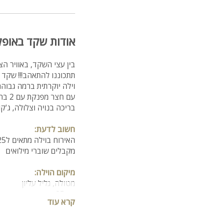
אודות שקד באופק 
בין עצי השקד, באוויר הצ
תתכוננו להתאהב!!! שקד 
עם ח
בריכה בנויה וצלולה, ג'קוזי ס
חשוב לדעת:
האירוח בוילה מתאים ל25 אורחים - ( ולעד 5 משפחות )
מקבלים שוברי מילואים
מיקום הוילה:
מטולה, גליל עליון
רק 25 דקות מראש פינה, כחצי שעה נסיעה מהחרמון.
קרא עוד
מספר חדרים: