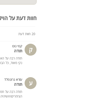
חוות דעת על הויל
20 חוות דעת
קטי גוט
ק
תודה
תודה רבה על האי
נקי מאוד, כל הבריכות עובדות, חד
עזרא גרונפלד
ע
תודה
תודה רבה על חמיש
הצימריםrnשיהיה לכם שנה טובה עם המון בריאות, אושר, שלווה ושלום.