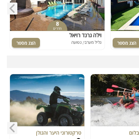
8
חדרים
וילה גרנד רויאל
ו
גליל מערבי, נטועה
ג
בלום
טרקטורוני היער והגולן
ר