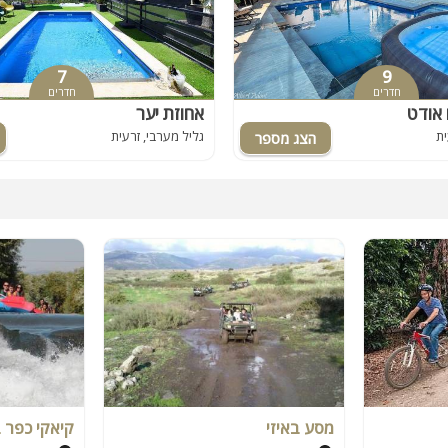
7
9
חדרים
חדרים
 אודט
אחוזת יער
ית
גליל מערבי, זרעית
מסע באיזי
קיאקי כפר 