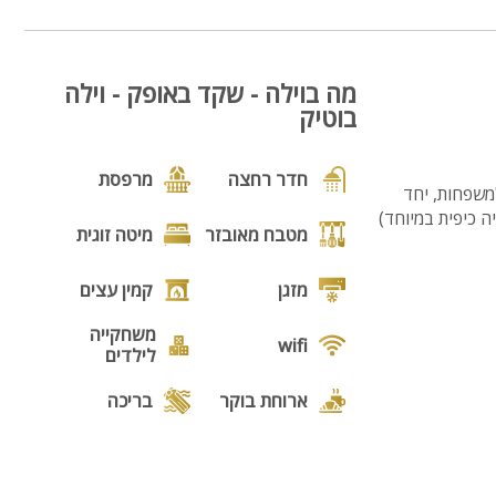
לחרמון
2
מה בוילה - שקד באופק - וילה
בוטיק
חדר רחצה
מרפסת
ה, מתאימה לזוגות ולמשפחות, יחד
וויה כיפית במיוחד)
מטבח מאובזר
מיטה זוגית
מזגן
קמין עצים
משחקייה
wifi
לילדים
ארוחת בוקר
בריכה
בריכה
גקוזי
מחוממת