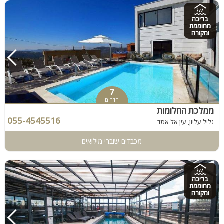
בריכה
מחוממת
ומקורה
7
חדרים
ממלכת החלומות
055-4545516
גליל עליון, עין אל אסד
מכבדים שוברי מילואים
בריכה
מחוממת
ומקורה