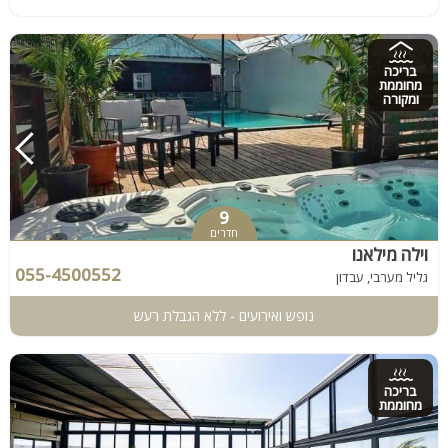
בריכה
מחוממת
ומקורה
9
חדרים
וילה מילאנו
055-4500552
גליל מערבי, עבדון
נופש ואירועים - ללא הגבלת רעש
בריכה
מחוממת