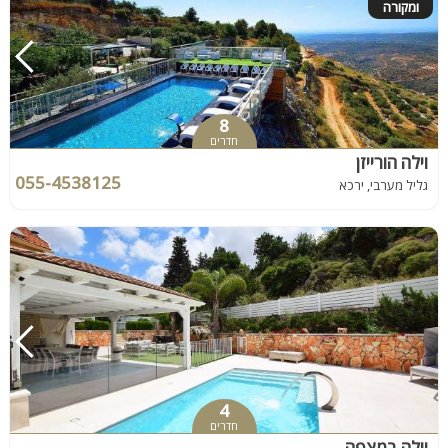
ומקורה
8
חדרים
וילה הורייזן
055-4538125
גליל מערבי, ירכא
4
חדרים
וילה במצפה