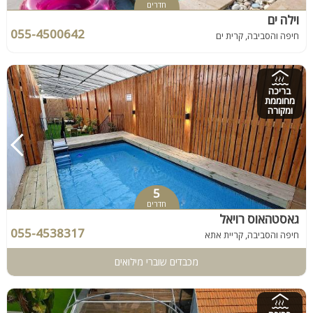
חדרים
וילה ים
055-4500642
חיפה והסביבה, קרית ים
בריכה
מחוממת
ומקורה
5
חדרים
גאסטהאוס רויאל
055-4538317
חיפה והסביבה, קריית אתא
מכבדים שוברי מילואים