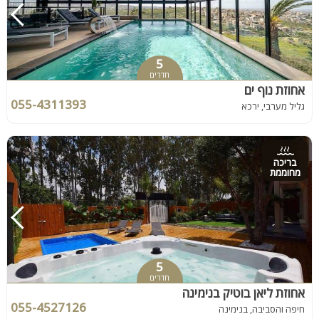
5
חדרים
אחוזת נוף ים
055-4311393
גליל מערבי, ירכא
בריכה
מחוממת
5
חדרים
אחוזת ליאן בוטיק בנימינה
055-4527126
חיפה והסביבה, בנימינה