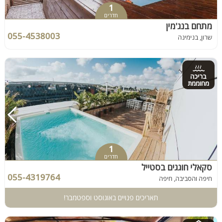
1
חדרים
מתחם בנג'מין
055-4538003
שרון, בנימינה
בריכה
מחוממת
1
חדרים
סקאלי חוגגים בסטייל
055-4319764
חיפה והסביבה, חיפה
תאריכים פנויים באוגוסט וספטמבר!