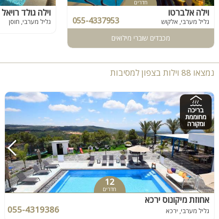
חדרים
וילה אלברטו
וילה גולד רויאל
055-4337953
גליל מערבי, אלקוש
גליל מערבי, חוסן
מכבדים שוברי מילואים
נמצאו 88 וילות בצפון למסיבות
בריכה
מחוממת
ומקורה
12
חדרים
אחוזת מיקונוס ירכא
055-4319386
גליל מערבי, ירכא