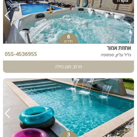
ומקורה
6
חדרים
אחוזת אמור
055-4536955
גליל עליון, ספסופה
מרחב מוגן בוילה
3