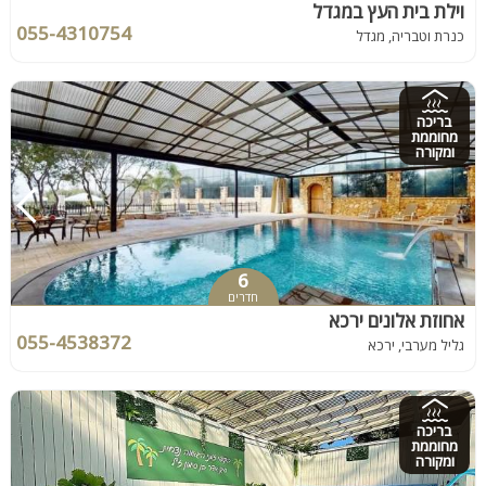
וילת בית העץ במגדל
055-4310754
כנרת וטבריה, מגדל
בריכה
מחוממת
ומקורה
6
חדרים
אחוזת אלונים ירכא
055-4538372
גליל מערבי, ירכא
בריכה
מחוממת
ומקורה