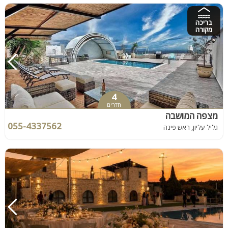
בריכה
מקורה
4
חדרים
מצפה המושבה
055-4337562
גליל עליון, ראש פינה