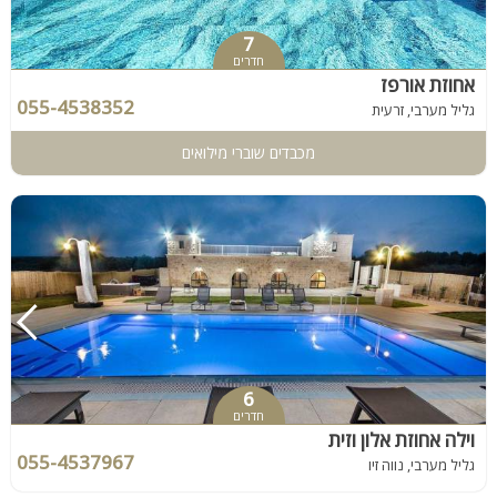
7
חדרים
אחוזת אורפז
055-4538352
גליל מערבי, זרעית
מכבדים שוברי מילואים
6
חדרים
וילה אחוזת אלון וזית
055-4537967
גליל מערבי, נווה זיו