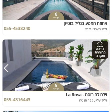
6
חדרים
אחוזת המטע בגליל בוטיק
055-4538240
גליל מערבי, ירכא
בריכה
מחוממת
ומקורה
5
חדרים
וילה לה רוסה - La Rosa
055-4316443
גליל עליון, כפר חנניה