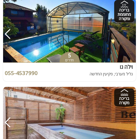
בריכה
מחוממת
ומקורה
5
חדרים
וילה גו
055-4537990
גליל מערבי, פקיעין החדשה
בריכה
מקורה