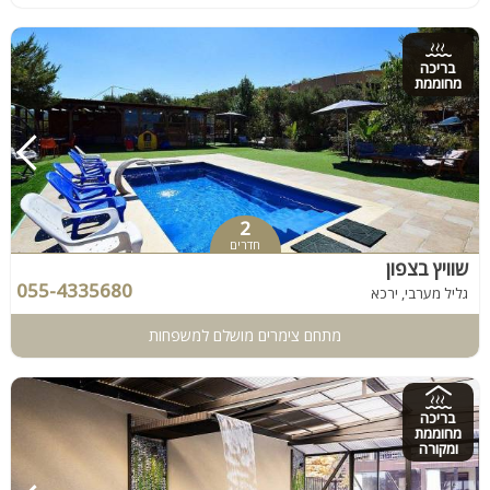
בריכה
מחוממת
2
חדרים
שוויץ בצפון
055-4335680
גליל מערבי, ירכא
מתחם צימרים מושלם למשפחות
בריכה
מחוממת
ומקורה