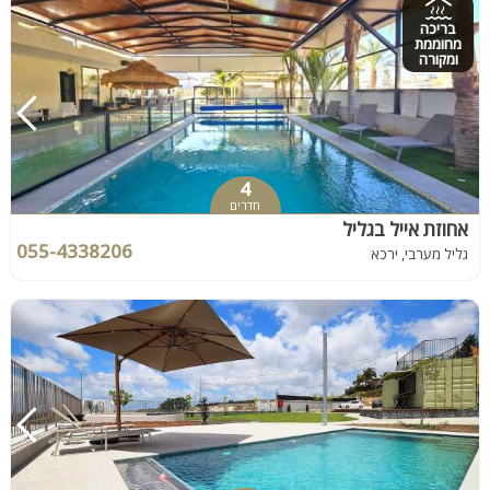
בריכה
מחוממת
ומקורה
4
חדרים
אחוזת אייל בגליל
055-4338206
גליל מערבי, ירכא