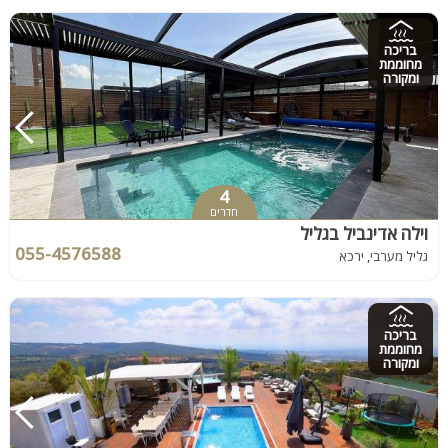
בריכה
מחוממת
ומקורה
4
חדרים
וילה אדינביל בגליל
055-4576588
גליל מערבי, ירכא
בריכה
מחוממת
ומקורה