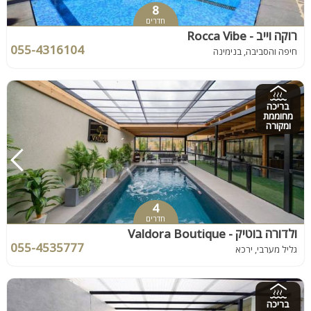
8
חדרים
רוקה וייב - Rocca Vibe
055-4316104
חיפה והסביבה, בנימינה
בריכה
מחוממת
ומקורה
4
חדרים
ולדורה בוטיק - Valdora Boutique
055-4535777
גליל מערבי, ירכא
בריכה