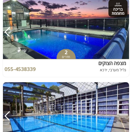
בריכה
מחוממת
2
חדרים
מצפה הצוקים
055-4538339
גליל מערבי, ירכא