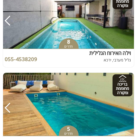
מחוממת
ומקורה
8
חדרים
וילה האירוח הגלילית
055-4538209
גליל מערבי, ירכא
בריכה
מחוממת
ומקורה
5
חדרים