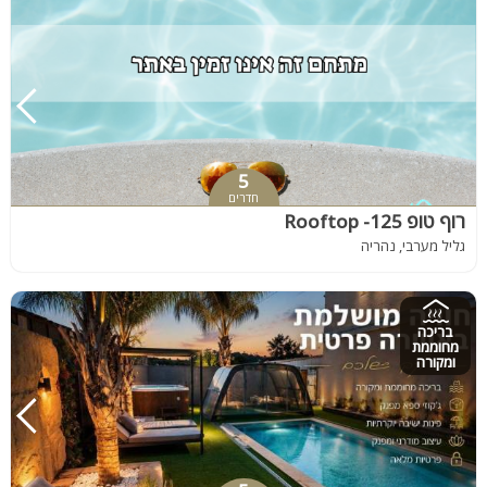
5
חדרים
רוף טופ 125- Rooftop
גליל מערבי, נהריה
בריכה
מחוממת
ומקורה