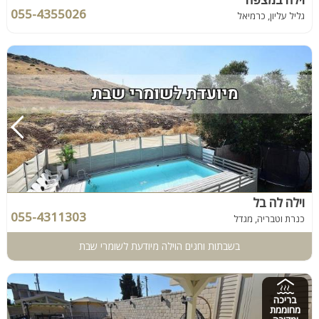
055-4355026
גליל עליון, כרמיאל
וילה לה בל
055-4311303
כנרת וטבריה, מגדל
בשבתות וחגים הוילה מיודעת לשומרי שבת
בריכה
מחוממת