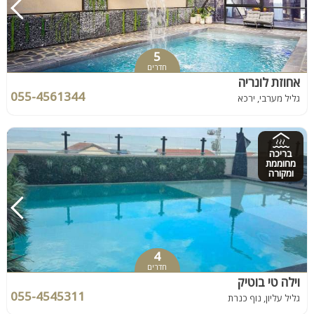
5
חדרים
אחוזת לונריה
055-4561344
גליל מערבי, ירכא
בריכה
מחוממת
ומקורה
4
חדרים
וילה טי בוטיק
055-4545311
גליל עליון, נוף כנרת