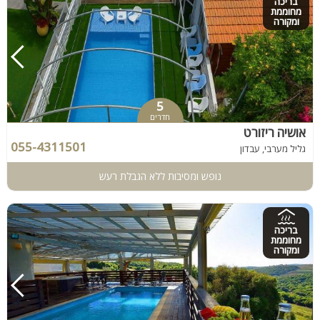
בריכה
מחוממת
ומקורה
5
חדרים
אושיה ריזורט
055-4311501
גליל מערבי, עבדון
נופש ומסיבות ללא הגבלת רעש
בריכה
מחוממת
ומקורה