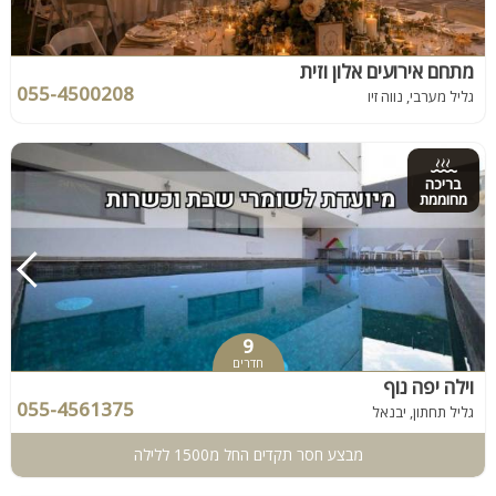
מתחם אירועים אלון וזית
055-4500208
גליל מערבי, נווה זיו
בריכה
מחוממת
9
חדרים
וילה יפה נוף
055-4561375
גליל תחתון, יבנאל
מבצע חסר תקדים החל מ1500 ללילה