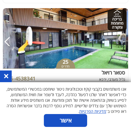
בריכה
מחוממת
ומקורה
25
חדרים
סטאר רויאל
×
055-4538341
גליל מערבי, ירכא
אנו משתמשים בקבצי קוקיז וטכנולוגיות ניטור שיוחסנו במכשירי המשתמשים,
כדי לאפשר לאתר שלנו לפעול כהלכה, לעבד ולשפר את חווית המשתמש,
לסייע בשיווק ובהתאמה אישית של תוכן ומודעות. אנו משתפים מידע אודות
השימוש שלך עם צדדים שלישיים. למידע נוסף לרבות בדבר אפשרויות הסרה
ראו פירוט ב־
מדיניות הפרטיות
.
אישור