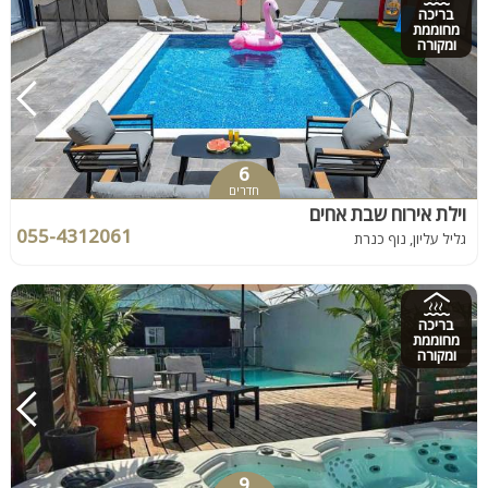
בריכה
מחוממת
ומקורה
6
חדרים
וילת אירוח שבת אחים
055-4312061
גליל עליון, נוף כנרת
בריכה
מחוממת
ומקורה
9