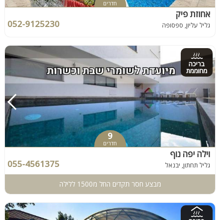
חדרים
אחוזת פיק
052-9125230
גליל עליון, ספסופה
בריכה
מחוממת
9
חדרים
וילה יפה נוף
055-4561375
גליל תחתון, יבנאל
מבצע חסר תקדים החל מ1500 ללילה