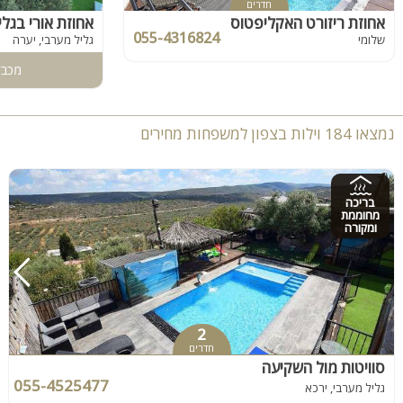
חדרים
אחוזת ריזורט האקליפטוס
אחוזת אורי בגלי
055-4316824
שלומי
גליל מערבי, יערה
מכבד
נמצאו 184 וילות בצפון למשפחות מחירים
בריכה
מחוממת
ומקורה
2
חדרים
סוויטות מול השקיעה
055-4525477
גליל מערבי, ירכא