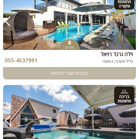
מחוממת
ומקורה
8
חדרים
וילה גרנד רויאל
055-4537991
גליל מערבי, נטועה
מכבדים שוברי מילואים
בריכה
מחוממת