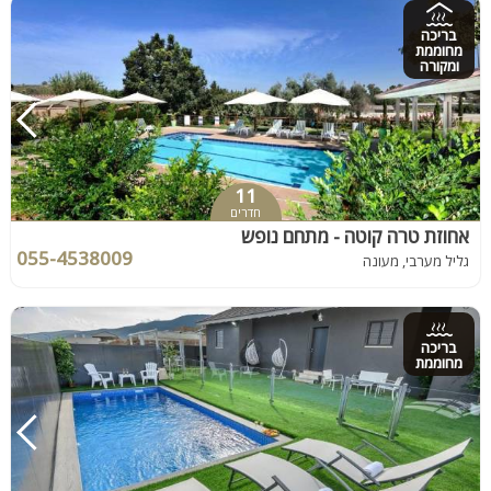
בריכה
מחוממת
ומקורה
11
חדרים
אחוזת טרה קוטה - מתחם נופש
055-4538009
גליל מערבי, מעונה
בריכה
מחוממת