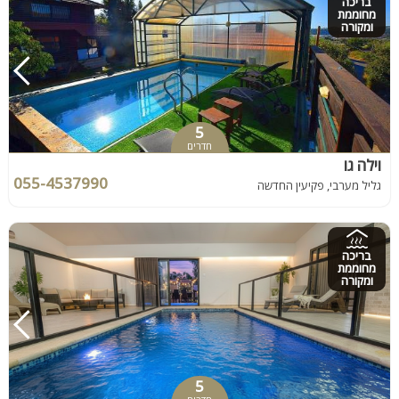
בריכה
מחוממת
ומקורה
5
חדרים
וילה גו
055-4537990
גליל מערבי, פקיעין החדשה
בריכה
מחוממת
ומקורה
5