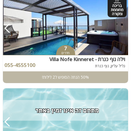
בריכה
מחוממת
ומקורה
7
חדרים
וילה נוף כנרת - Villa Nofe Kinneret
055-4555100
גליל עליון, נוף כנרת
50% הנחה הסופש ל2 לילות!