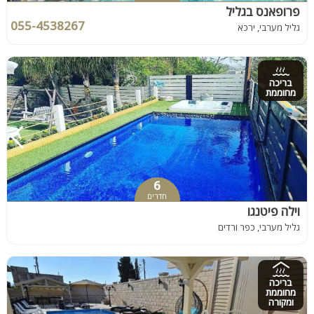
פרופאנס בגליל
055-4538267
גליל מערבי, ירכא
בריכה
מחוממת
6
חדרים
וילה פיטנגו
גליל מערבי, כפר ורדים
בריכה
מחוממת
ומקורה