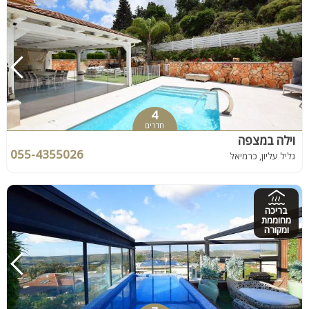
4
חדרים
וילה במצפה
055-4355026
גליל עליון, כרמיאל
בריכה
מחוממת
ומקורה