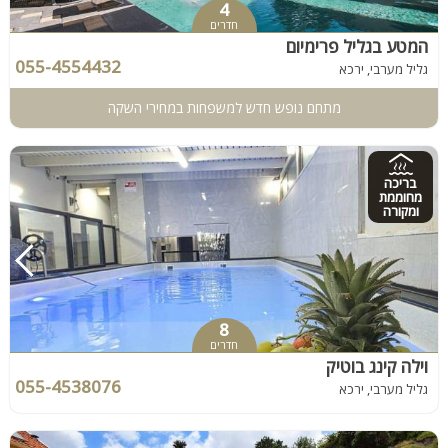
4
חדרים
המטע בגליל פרימיום
055-4554432
גליל מערבי, ירכא
מתחם נופש חדש למשפחות במחירי השקה
בריכה
מחוממת
ומקורה
8
חדרים
וילה קינג בוטיק
055-4538076
גליל מערבי, ירכא