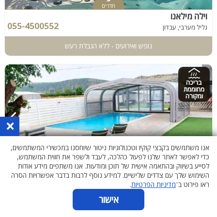
חדרים
וילה מילאנו
055-4500552
גליל מערבי, עבדון
נופש ואירועים - ללא הגבלת רעש
בריכה
מחוממת
ומקורה
×
אנו משתמשים בקבצי קוקיז וטכנולוגיות ניטור שיוחסנו במכשירי המשתמשים,
4
כדי לאפשר לאתר שלנו לפעול כהלכה, לעבד ולשפר את חווית המשתמש,
חדרים
לסייע בשיווק ובהתאמה אישית של תוכן ומודעות. אנו משתפים מידע אודות
קסם באופק
השימוש שלך עם צדדים שלישיים. למידע נוסף לרבות בדבר אפשרויות הסרה
052-9097257
גליל עליון, עלמה
ראו פירוט ב־
מדיניות הפרטיות
.
אישור