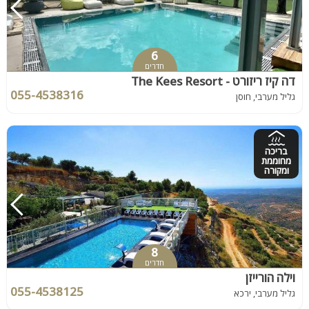
6
חדרים
דה קיז ריזורט - The Kees Resort
055-4538316
גליל מערבי, חוסן
בריכה
מחוממת
ומקורה
8
חדרים
וילה הורייזן
055-4538125
גליל מערבי, ירכא