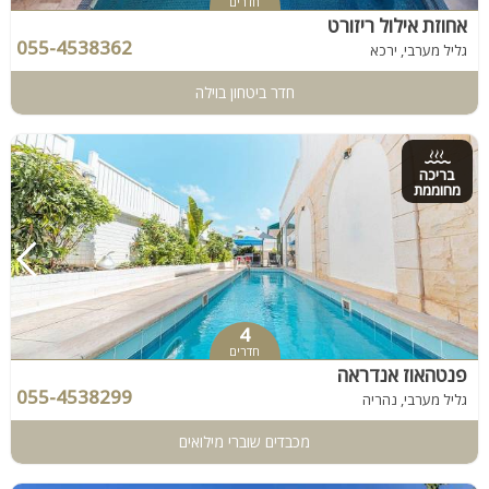
חדרים
אחוזת אילול ריזורט
055-4538362
גליל מערבי, ירכא
חדר ביטחון בוילה
בריכה
מחוממת
4
חדרים
פנטהאוז אנדראה
055-4538299
גליל מערבי, נהריה
מכבדים שוברי מילואים