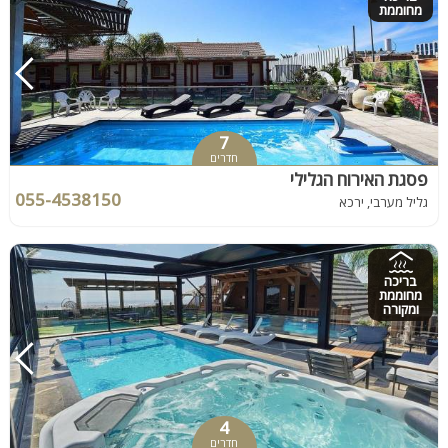
מחוממת
7
חדרים
פסגת האירוח הגלילי
055-4538150
גליל מערבי, ירכא
בריכה
מחוממת
ומקורה
4
חדרים