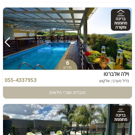
בריכה
מחוממת
ומקורה
6
חדרים
וילה אלברטו
055-4337953
גליל מערבי, אלקוש
מכבדים שוברי מילואים
בריכה
מחוממת