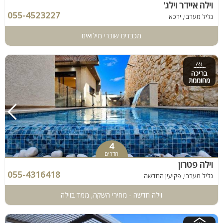
וילה איידר וילג'
055-4523227
גליל מערבי, ירכא
מכבדים שוברי מילואים
בריכה
מחוממת
4
חדרים
וילה פטרון
055-4316418
גליל מערבי, פקיעין החדשה
וילה חדשה - מחירי השקה, ממד בוילה