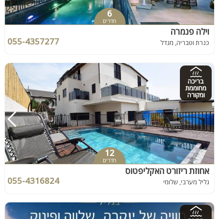
6
חדרים
וילה פנמרה
055-4357277
כנרת וטבריה, מגדל
בריכה
מחוממת
ומקורה
12
חדרים
אחוזת ריזורט האקליפטוס
055-4316824
גליל מערבי, שלומי