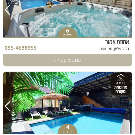
6
חדרים
אחוזת אמור
055-4536955
גליל עליון, ספסופה
מרחב מוגן בוילה
בריכה
מחוממת
ומקורה
4
חדרים