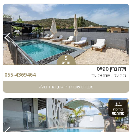
5
חדרים
וילה גרין ספייס
055-4369464
גליל עליון, שדה אליעזר
מכבדים שוברי מילואים, ממד בוילה
בריכה
מחוממת