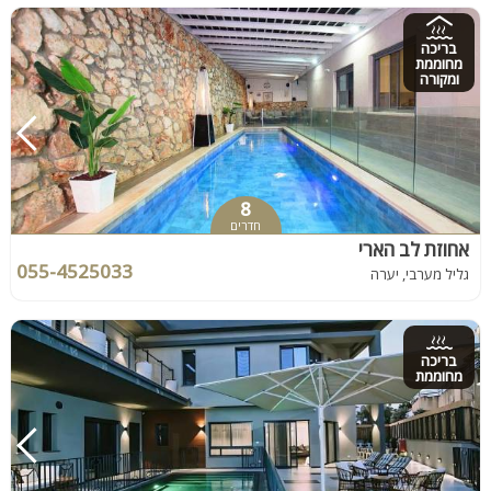
בריכה
מחוממת
ומקורה
8
חדרים
אחוזת לב הארי
055-4525033
גליל מערבי, יערה
בריכה
מחוממת