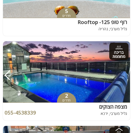
5
חדרים
רוף טופ 125- Rooftop
גליל מערבי, נהריה
בריכה
מחוממת
2
חדרים
מצפה הצוקים
055-4538339
גליל מערבי, ירכא