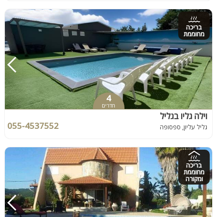
בריכה
מחוממת
4
חדרים
וילה גליו בגליל
055-4537552
גליל עליון, ספסופה
בריכה
מחוממת
ומקורה