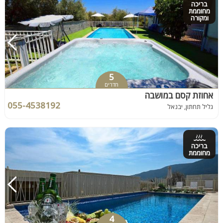
בריכה
מחוממת
ומקורה
5
חדרים
אחוזת קסם במושבה
055-4538192
גליל תחתון, יבנאל
בריכה
מחוממת
4