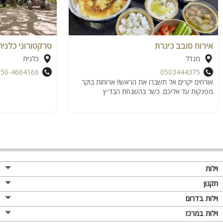
אירוח סובב כינרת
טרקטורוני כלנית
מגדל
כלנית
050-4664166
0503444375
אורחים יקרים אל תשברו את הראש!! ארוחות בוקר
מפנקות עד אליכם. כשר בהשגחת הבד״ץ
וילות
תקנון
וילות בדרום
וילות במרכז