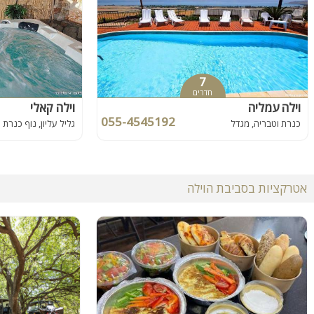
7
חדרים
וילה עמליה
וילה קאלי
055-4545192
כנרת וטבריה, מגדל
גליל עליון, נוף כנרת
אטרקציות בסביבת הוילה