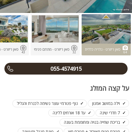
סאן ריזורט - גלריה כללית
סאן ריזורט - מתחם פנימי
סאן ריזורט - 
43
32
64
055-4574915
על קצה המזלג
וילה במושב אמנון
נוף פנורמי עוצר נשימה לכנרת והגליל
7 חדרי שינה
עד 18 אורחים ללינה
בריכת שחייה בנויה ומחוממת בעונה
מטבח פנים מאובזר + מטבח חוץ
פינת מנגל ומעשנה