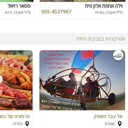
וילה אחוזת אלון וזית
סטאר רויאל
055-4537967
גליל מערבי, נווה זיו
גליל מערבי, ירכא
אטרקציות בסביבת הוילה
אל עבר האופק
הרמוניה של בש
שמרת
נהריה