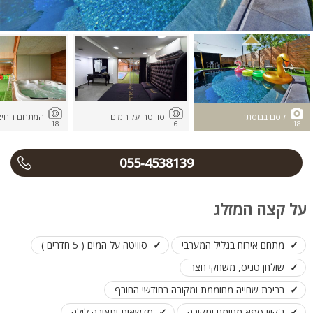
קסם בבוסתן
סוויטה על המים
המתחם החיצו
18
6
18
055-4538139
על קצה המזלג
מתחם אירוח בגליל המערבי
סוויטה על המים ( 5 חדרים )
שולחן טניס, משחקי חצר
בריכת שחייה מחוממת ומקורה בחודשי החורף
ג'קוזי ספא מחומם ומקורה
מדשאות ותאורה לילה