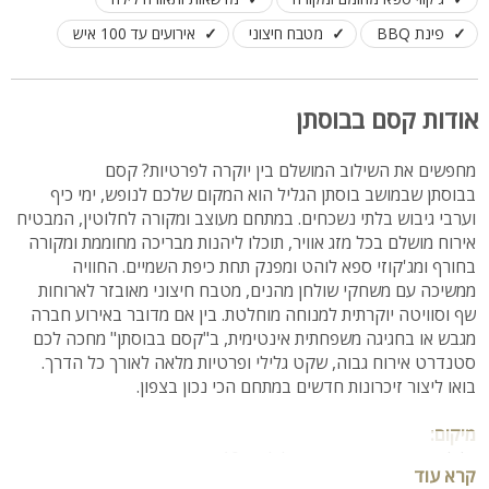
פינת BBQ
מטבח חיצוני
אירועים עד 100 איש
אודות קסם בבוסתן
מחפשים את השילוב המושלם בין יוקרה לפרטיות? קסם
בבוסתן שבמושב בוסתן הגליל הוא המקום שלכם לנופש, ימי כיף
וערבי גיבוש בלתי נשכחים. במתחם מעוצב ומקורה לחלוטין, המבטיח
אירוח מושלם בכל מזג אוויר, תוכלו ליהנות מבריכה מחוממת ומקורה
בחורף ומג'קוזי ספא לוהט ומפנק תחת כיפת השמיים. החוויה
ממשיכה עם משחקי שולחן מהנים, מטבח חיצוני מאובזר לארוחות
שף וסוויטה יוקרתית למנוחה מוחלטת. בין אם מדובר באירוע חברה
מגבש או בחגיגה משפחתית אינטימית, ב"קסם בבוסתן" מחכה לכם
סטנדרט אירוח גבוה, שקט גלילי ופרטיות מלאה לאורך כל הדרך.
בואו ליצור זיכרונות חדשים במתחם הכי נכון בצפון.
מיקום:
גליל מערבי, מושב בוסתן הגליל רק 10 דקות נסיעה מנהריה
קרא עוד