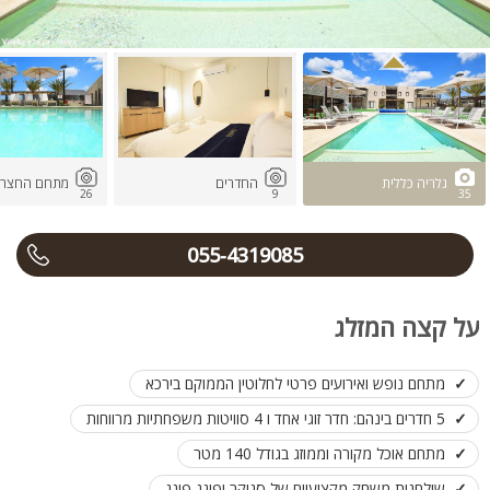
גלריה כללית
החדרים
מתחם החצר ו
26
9
35
055-4319085
על קצה המזלג
מתחם נופש ואירועים פרטי לחלוטין הממוקם בירכא
5 חדרים בינהם: חדר זוגי אחד ו 4 סוויטות משפחתיות מרווחות
מתחם אוכל מקורה וממוזג בגודל 140 מטר
שולחנות משחק מקצועיים של סנוקר ופינג פונג