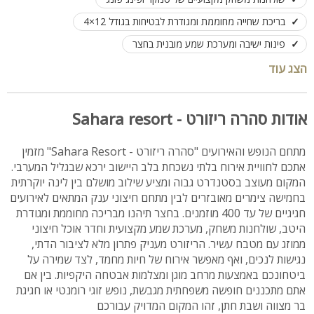
בריכת שחייה מחוממת ומגודרת לבטיחות בגודל 12×4
פינות ישיבה ומערכת שמע מובנית בחצר
המתחם כולל מרחב מוגן מובנה
הצג עוד
לינה במתחם מותאמת עד 25 איש
מתחם ערוך להפקת אירועים, מסיבות ושבתות חתן לעד 400 אורחים
אודות סהרה ריזורט - Sahara resort
מתחם הנופש והאירועים "סהרה ריזורט - Sahara Resort" מזמין
אתכם לחוויית אירוח בלתי נשכחת בלב היישוב ירכא שבגליל המערבי.
המקום מעוצב בסטנדרט גבוה ומציע שילוב מושלם בין לינה יוקרתית
בחמישה צימרים מאובזרים לבין מתחם חיצוני ענק המתאים לאירועים
חגיגיים של עד 400 מוזמנים. בחצר תיהנו מבריכה מחוממת ומגודרת
היטב, שולחנות משחק, מערכת שמע מקצועית וחדר אוכל חיצוני
ממוזג עם מטבח עשיר. הריזורט מעניק פתרון מלא לציבור הדתי,
נגישות לנכים, ואף מאפשר אירוח של חיות מחמד, לצד שמירה על
ביטחונכם באמצעות מרחב מוגן ומצלמות אבטחה היקפיות. בין אם
אתם מתכננים חופשה משפחתית מגבשת, נופש זוגי רומנטי או חגיגת
בר מצווה ושבת חתן, זהו המקום המדויק עבורכם