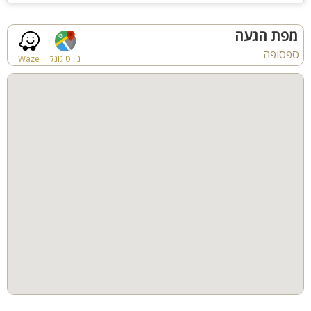
- בריכה פרטית מחוממת ומקורה – 8×4 מטר, עומק עד 1.4 מטר
- ג’קוזי ספא מפנק ל-8 אורחים
מפת הגעה
- פינות ישיבה ושיזוף, תאורה לילית מרהיבה
ספסופה
- פינג פונג, בית עץ, טרמפולינה ונדנדות לילדים
ניווט גוגל
Waze
- מטבח חוץ מאובזר כולל פינת ברביקיו מקצועית
- פינת אוכל חיצונית וריהוט גן יוקרתי
קהל יעד
אחוזת גליל מתאימה ל:משפחות, זוגות, קבוצות חברים, ציבור
דתי, שבתות חתן
האירוח עד 16 אנשים.