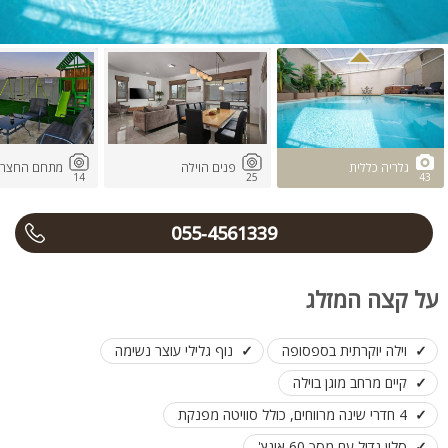
גלריה כללית
פנים הוילה
מתחם החצר
14
25
43
055-4561339
על קצה המזלג
וילה יוקרתית בספסופה
נוף גלילי עוצר נשימה
קיים מרחב מוגן בוילה
4 חדרי שינה מרווחים, כולל סוויטה מפנקת
סלון גדול עם מסך 60 אינץ'