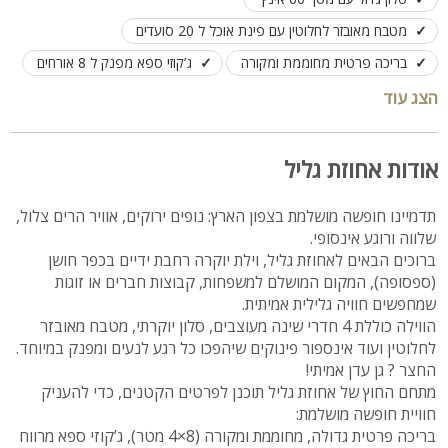
מטבח מאובזר לחלוטין עם פינת אוכל ל 20 סועדים
בריכה פרטית מחוממת ומקורה
ג’קוזי ספא מפנק ל 8 אורחים
חצר ענקית עם שולחן פינג פונג, ברביקיו ומטבחון חוץ
הצג עוד
מתחם משחקים לילדים - בית עץ, טרמפולינה ונדנדות
מתאימה למשפחות, זוגות וקבוצות עד 16 איש
אודות אחוזת גליל
תדמיינו חופשה מושלמת בצפון הארץ: נופים ירוקים, אוויר הרים צלול,
שלווה ורוגע אינסופי.
ברוכים הבאים לאחוזת גליל, וילת יוקרה רחבת ידיים בכפר חושן
(ספסופה), המקום המושלם למשפחות, קבוצות חברים או זוגות
שמחפשים חוויה גלילית אמיתית.
הווילה כוללת 4 חדרי שינה מעוצבים, סלון יוקרתי, מטבח מאובזר
לחלוטין ועוד אינספור פינוקים שיהפכו כל רגע לנעים ומפנק במיוחד.
החצר ? גן עדן אמיתי!
מתחם החוץ של אחוזת גליל תוכנן לפרטים הקטנים, כדי להעניק
חוויית חופשה מושלמת:
בריכה פרטית גדולה, מחוממת ומקורה (8×4 מטר), ג’קוזי ספא מרווח